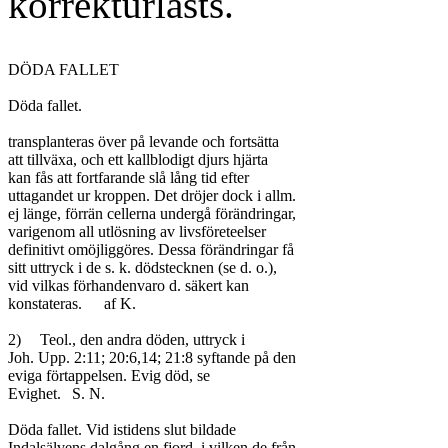
korrekturlästs.
DÖDA FALLET

Döda fallet.

transplanteras över på levande och fortsätta

att tillväxa, och ett kallblodigt djurs hjärta

kan fås att fortfarande slå lång tid efter

uttagandet ur kroppen. Det dröjer dock i allm.

ej länge, förrän cellerna undergå förändringar,

varigenom all utlösning av livsföreteelser

definitivt omöjliggöres. Dessa förändringar få

sitt uttryck i de s. k. dödstecknen (se d. o.),

vid vilkas förhandenvaro d. säkert kan

konstateras.	af K.

2)	Teol., den andra döden, uttryck i

Joh. Upp. 2:11; 20:6,14; 21:8 syftande på den

eviga förtappelsen. Evig död, se

Evighet.	S. N.

Döda fallet. Vid istidens slut bildade

Indalsälvens dalgång en fjord, i vilken de från
