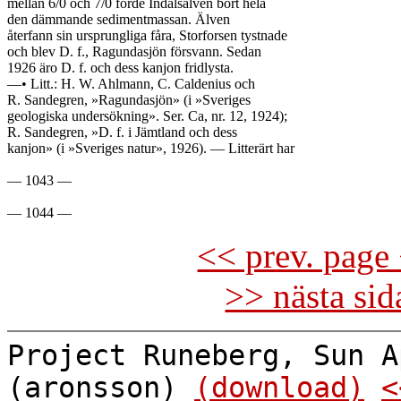
mellan 6/0 och 7/0 förde Indalsälven bort hela

den dämmande sedimentmassan. Älven

återfann sin ursprungliga fåra, Storforsen tystnade

och blev D. f., Ragundasjön försvann. Sedan

1926 äro D. f. och dess kanjon fridlysta.

—• Litt.: H. W. Ahlmann, C. Caldenius och

R. Sandegren, »Ragundasjön» (i »Sveriges

geologiska undersökning». Ser. Ca, nr. 12, 1924);

R. Sandegren, »D. f. i Jämtland och dess

kanjon» (i »Sveriges natur», 1926). — Litterärt har

— 1043 —

<< prev. page 
>> nästa si
Project Runeberg, Sun A
(aronsson)
(download)
<