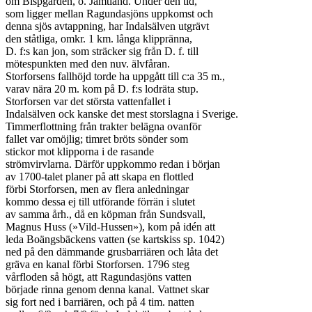
om Bispgården, ö. Jämtland. Under den tid,

som ligger mellan Ragundasjöns uppkomst och

denna sjös avtappning, har Indalsälven utgrävt

den ståtliga, omkr. 1 km. långa klippränna,

D. f:s kan jon, som sträcker sig från D. f. till

mötespunkten med den nuv. älvfåran.

Storforsens fallhöjd torde ha uppgått till c:a 35 m.,

varav nära 20 m. kom på D. f:s lodräta stup.

Storforsen var det största vattenfallet i

Indalsälven ock kanske det mest storslagna i Sverige.

Timmerflottning från trakter belägna ovanför

fallet var omöjlig; timret bröts sönder som

stickor mot klipporna i de rasande

strömvirvlarna. Därför uppkommo redan i början

av 1700-talet planer på att skapa en flottled

förbi Storforsen, men av flera anledningar

kommo dessa ej till utförande förrän i slutet

av samma årh., då en köpman från Sundsvall,

Magnus Huss (»Vild-Hussen»), kom på idén att

leda Boängsbäckens vatten (se kartskiss sp. 1042)

ned på den dämmande grusbarriären och låta det

gräva en kanal förbi Storforsen. 1796 steg

vårfloden så högt, att Ragundasjöns vatten

började rinna genom denna kanal. Vattnet skar

sig fort ned i barriären, och på 4 tim. natten
