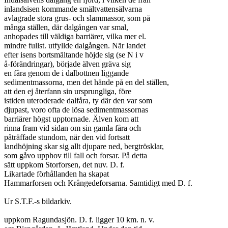
inlandsisen kommande smältvattensälvarna

avlagrade stora grus- och slammassor, som på

många ställen, där dalgången var smal,

anhopades till väldiga barriärer, vilka mer el.

mindre fullst. utfyllde dalgången. När landet

efter isens bortsmältande höjde sig (se N i v

å-förändringar), började älven gräva sig

en fåra genom de i dalbottnen liggande

sedimentmassorna, men det hände på en del ställen,

att den ej återfann sin ursprungliga, före

istiden uteroderade dalfåra, ty där den var som

djupast, voro ofta de lösa sedimentmassornas

barriärer högst upptornade. Älven kom att

rinna fram vid sidan om sin gamla fåra och

påträffade stundom, när den vid fortsatt

landhöjning skar sig allt djupare ned, bergtrösklar,

som gåvo upphov till fall och forsar. På detta

sätt uppkom Storforsen, det nuv. D. f.

Likartade förhållanden ha skapat

Hammarforsen och Krångedeforsarna. Samtidigt med D. f.

Ur S.T.F.-s bildarkiv.

uppkom Ragundasjön. D. f. ligger 10 km. n. v.
