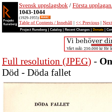
Svensk uppslagsbok
/
Första upplagan
1043-1044
(1929-1955)
Table of Contents / Innehåll
|
<< Previous
|
Next
Project Runeberg
|
Catalog
|
Recent Changes
|
Donate
|
Co
Full resolution (JPEG)
-
On
Död - Döda fallet