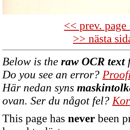
<< prev. page 
>> nästa si
Below is the
raw OCR text
f
Do you see an error?
Proof
Här nedan syns
maskintolk
ovan. Ser du något fel?
Kor
This page has
never
been pr