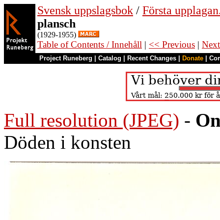
Svensk uppslagsbok
/
Första upplagan
plansch
(1929-1955)
Table of Contents / Innehåll
|
<< Previous
|
Next
Project Runeberg
|
Catalog
|
Recent Changes
|
Donate
|
Co
Full resolution (JPEG)
-
On
Döden i konsten