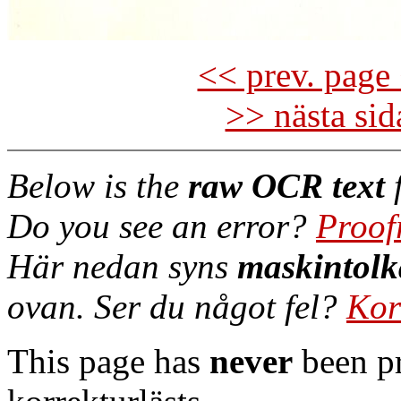
<< prev. page 
>> nästa si
Below is the
raw OCR text
f
Do you see an error?
Proof
Här nedan syns
maskintolk
ovan. Ser du något fel?
Kor
This page has
never
been pr