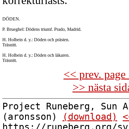
korrekturlästs.
DÖDEN.

P. Brueghel: Dödens triumf. Prado, Madrid.

H. Holbein d. y.: Döden och prästen.

Träsnitt.

H. Holbein d. y.: Döden och läkaren.

<< prev. page 
>> nästa si
Project Runeberg, Sun A
(aronsson)
(download)
<
https://runeberg.org/sv