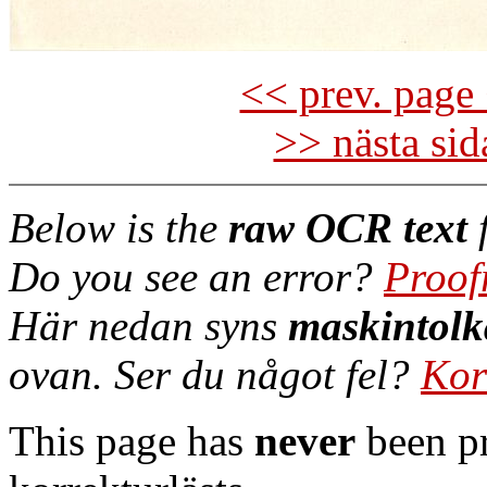
<< prev. page 
>> nästa si
Below is the
raw OCR text
f
Do you see an error?
Proof
Här nedan syns
maskintolk
ovan. Ser du något fel?
Kor
This page has
never
been pr