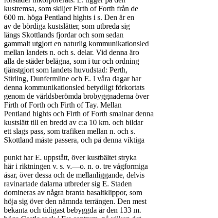
kustremsa, som skiljer Firth of Forth från de

600 m. höga Pentland hights i s. Den är en

av de bördiga kustslätter, som utbreda sig

längs Skottlands fjordar och som sedan

gammalt utgjort en naturlig kommunikationsled

mellan landets n. och s. delar. Vid denna äro

alla de städer belägna, som i tur och ordning

tjänstgjort som landets huvudstad: Perth,

Stirling, Dunfermline och E. I våra dagar har

denna kommunikationsled betydligt förkortats

genom de världsberömda brobyggnaderna över

Firth of Forth och Firth of Tay. Mellan

Pentland hights och Firth of Forth smalnar denna

kustslätt till en bredd av c:a 10 km. och bildar

ett slags pass, som trafiken mellan n. och s.

Skottland måste passera, och på denna viktiga

punkt har E. uppstått, över kustbältet stryka

här i riktningen v. s. v.—o. n. o. tre vågformiga

åsar, över dessa och de mellanliggande, delvis

ravinartade dalarna utbreder sig E. Staden

domineras av några branta basaltklippor, som

höja sig över den nämnda terrängen. Den mest

bekanta och tidigast bebyggda är den 133 m.
