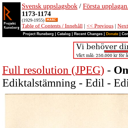
Svensk uppslagsbok
/
Första upplagan
1173-1174
(1929-1955)
Table of Contents / Innehåll
|
<< Previous
|
Next
Project Runeberg
|
Catalog
|
Recent Changes
|
Donate
|
Co
Full resolution (JPEG)
-
On
Ediktalstämning - Edil - Ed