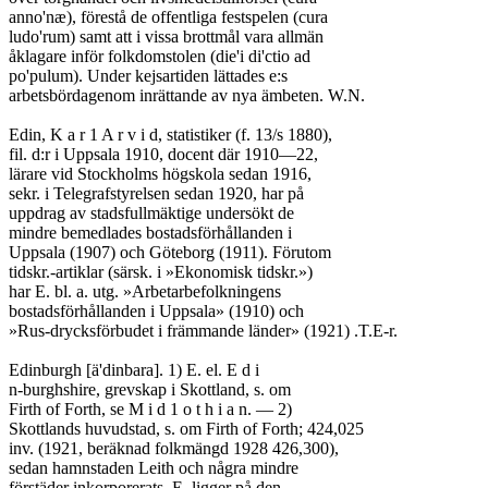
anno'næ), förestå de offentliga festspelen (cura

ludo'rum) samt att i vissa brottmål vara allmän

åklagare inför folkdomstolen (die'i di'ctio ad

po'pulum). Under kejsartiden lättades e:s

arbetsbördagenom inrättande av nya ämbeten. W.N.

Edin, K a r 1 A r v i d, statistiker (f. 13/s 1880),

fil. d:r i Uppsala 1910, docent där 1910—22,

lärare vid Stockholms högskola sedan 1916,

sekr. i Telegrafstyrelsen sedan 1920, har på

uppdrag av stadsfullmäktige undersökt de

mindre bemedlades bostadsförhållanden i

Uppsala (1907) och Göteborg (1911). Förutom

tidskr.-artiklar (särsk. i »Ekonomisk tidskr.»)

har E. bl. a. utg. »Arbetarbefolkningens

bostadsförhållanden i Uppsala» (1910) och

»Rus-drycksförbudet i främmande länder» (1921) .T.E-r.

Edinburgh [ä'dinbara]. 1) E. el. E d i

n-burghshire, grevskap i Skottland, s. om

Firth of Forth, se M i d 1 o t h i a n. — 2)

Skottlands huvudstad, s. om Firth of Forth; 424,025

inv. (1921, beräknad folkmängd 1928 426,300),

sedan hamnstaden Leith och några mindre

förstäder inkorporerats. E. ligger på den
