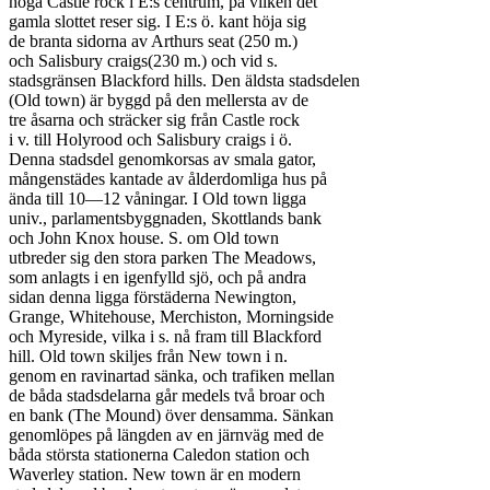
höga Castle rock i E:s centrum, på vilken det

gamla slottet reser sig. I E:s ö. kant höja sig

de branta sidorna av Arthurs seat (250 m.)

och Salisbury craigs(230 m.) och vid s.

stadsgränsen Blackford hills. Den äldsta stadsdelen

(Old town) är byggd på den mellersta av de

tre åsarna och sträcker sig från Castle rock

i v. till Holyrood och Salisbury craigs i ö.

Denna stadsdel genomkorsas av smala gator,

mångenstädes kantade av ålderdomliga hus på

ända till 10—12 våningar. I Old town ligga

univ., parlamentsbyggnaden, Skottlands bank

och John Knox house. S. om Old town

utbreder sig den stora parken The Meadows,

som anlagts i en igenfylld sjö, och på andra

sidan denna ligga förstäderna Newington,

Grange, Whitehouse, Merchiston, Morningside

och Myreside, vilka i s. nå fram till Blackford

hill. Old town skiljes från New town i n.

genom en ravinartad sänka, och trafiken mellan

de båda stadsdelarna går medels två broar och

en bank (The Mound) över densamma. Sänkan

genomlöpes på längden av en järnväg med de

båda största stationerna Caledon station och

Waverley station. New town är en modern
