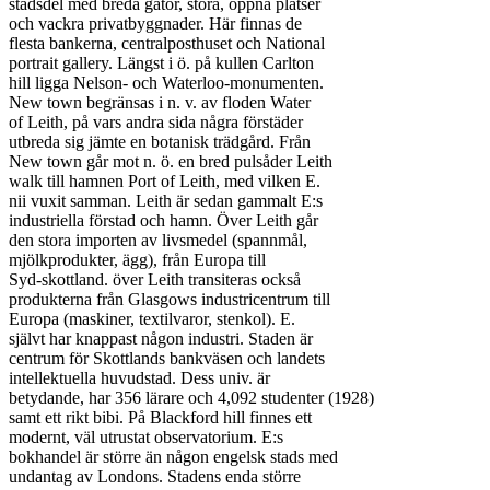
stadsdel med breda gator, stora, öppna platser

och vackra privatbyggnader. Här finnas de

flesta bankerna, centralposthuset och National

portrait gallery. Längst i ö. på kullen Carlton

hill ligga Nelson- och Waterloo-monumenten.

New town begränsas i n. v. av floden Water

of Leith, på vars andra sida några förstäder

utbreda sig jämte en botanisk trädgård. Från

New town går mot n. ö. en bred pulsåder Leith

walk till hamnen Port of Leith, med vilken E.

nii vuxit samman. Leith är sedan gammalt E:s

industriella förstad och hamn. Över Leith går

den stora importen av livsmedel (spannmål,

mjölkprodukter, ägg), från Europa till

Syd-skottland. över Leith transiteras också

produkterna från Glasgows industricentrum till

Europa (maskiner, textilvaror, stenkol). E.

självt har knappast någon industri. Staden är

centrum för Skottlands bankväsen och landets

intellektuella huvudstad. Dess univ. är

betydande, har 356 lärare och 4,092 studenter (1928)

samt ett rikt bibi. På Blackford hill finnes ett

modernt, väl utrustat observatorium. E:s

bokhandel är större än någon engelsk stads med

undantag av Londons. Stadens enda större
