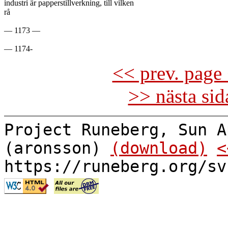
industri är papperstillverkning, till vilken

rå

— 1173 —

<< prev. page 
>> nästa si
Project Runeberg, Sun A
(aronsson)
(download)
<
https://runeberg.org/sv