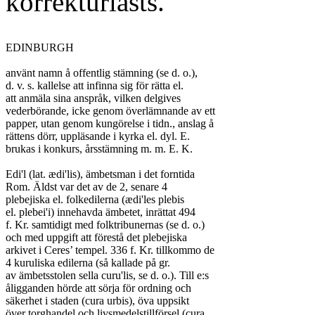
korrekturlästs.
EDINBURGH

använt namn å offentlig stämning (se d. o.),

d. v. s. kallelse att infinna sig för rätta el.

att anmäla sina anspråk, vilken delgives

vederbörande, icke genom överlämnande av ett

papper, utan genom kungörelse i tidn., anslag å

rättens dörr, uppläsande i kyrka el. dyl. E.

brukas i konkurs, årsstämning m. m. E. K.

Edi'l (lat. ædi'lis), ämbetsman i det forntida

Rom. Äldst var det av de 2, senare 4

plebejiska el. folkedilerna (ædi'les plebis

el. plebei'i) innehavda ämbetet, inrättat 494

f. Kr. samtidigt med folktribunernas (se d. o.)

och med uppgift att förestå det plebejiska

arkivet i Ceres’ tempel. 336 f. Kr. tillkommo de

4 kuruliska edilerna (så kallade på gr.

av ämbetsstolen sella curu'lis, se d. o.). Till e:s

åligganden hörde att sörja för ordning och

säkerhet i staden (cura urbis), öva uppsikt

över torghandel och livsmedelstillförsel (cura
