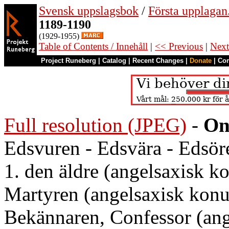
Svensk uppslagsbok
/
Första upplagan
1189-1190
(1929-1955)
Table of Contents / Innehåll
|
<< Previous
|
Next
Project Runeberg
|
Catalog
|
Recent Changes
|
Donate
|
Co
Full resolution (JPEG)
-
On
Edsvuren - Edsvära - Edsöre
1. den äldre (angelsaxisk k
Martyren (angelsaxisk konu
Bekännaren, Confessor (an