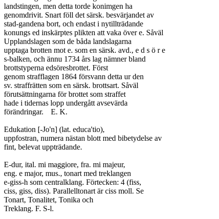
landstingen, men detta torde konimgen ha

genomdrivit. Snart föll det särsk. besvärjandet av

stad-gandena bort, och endast i nytillträdande

konungs ed inskärptes plikten att vaka över e. Såväl

Upplandslagen som de båda landslagarna

upptaga brotten mot e. som en särsk. avd., e d s ö r e

s-balken, och ännu 1734 års lag nämner bland

brottstyperna edsöresbrottet. Först

genom strafflagen 1864 försvann detta ur den

sv. straffrätten som en särsk. brottsart. Såväl

förutsättningarna för brottet som straffet

hade i tidernas lopp undergått avsevärda

förändringar.	E. K.

Edukation [-Jo'n] (lat. educa'tio),

uppfostran, numera nästan blott med bibetydelse av

fint, belevat uppträdande.

E-dur, ital. mi maggiore, fra. mi majeur,

eng. e major, mus., tonart med treklangen

e-giss-h som centralklang. Förtecken: 4 (fiss,

ciss, giss, diss). Parallelltonart är ciss moll. Se

Tonart, Tonalitet, Tonika och

Treklang.	F. S-l.
