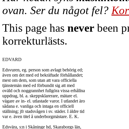
ovan. Ser du något fel?
Kor
This page has
never
been pr
korrekturlästs.
EDVARD

Edsvuren, eg. person som avlagt behörig ed;

även om det med ed bekräftade förhållandet;

mest om dem, som utan att vara officiella

tjänstemän med ed förbundit sig att med

oväld och noggrannhet fullgöra vissa erhållna

uppdrag, bl. a. skeppsklarerare, mätare el.

vägare av in- el. utlastade varor. I utlandet äro

sådana e. vanliga och intaga en officiell

ställning; jfr stadsvågen i sv. städer. I äldre tid

var e. även titel å underborgmästare. E. K.

Edsvära, s:n i Skåninge hd, Skaraborgs län,
