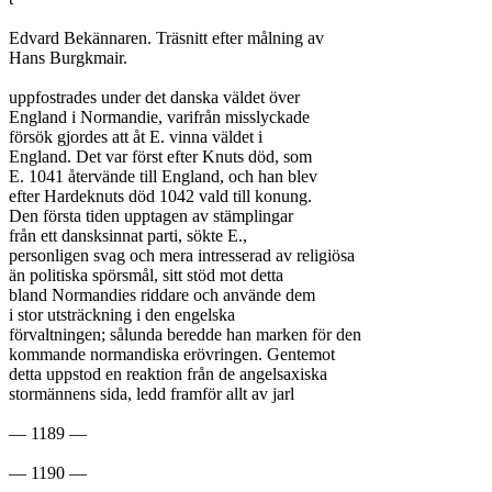
Edvard Bekännaren. Träsnitt efter målning av

Hans Burgkmair.

uppfostrades under det danska väldet över

England i Normandie, varifrån misslyckade

försök gjordes att åt E. vinna väldet i

England. Det var först efter Knuts död, som

E. 1041 återvände till England, och han blev

efter Hardeknuts död 1042 vald till konung.

Den första tiden upptagen av stämplingar

från ett dansksinnat parti, sökte E.,

personligen svag och mera intresserad av religiösa

än politiska spörsmål, sitt stöd mot detta

bland Normandies riddare och använde dem

i stor utsträckning i den engelska

förvaltningen; sålunda beredde han marken för den

kommande normandiska erövringen. Gentemot

detta uppstod en reaktion från de angelsaxiska

stormännens sida, ledd framför allt av jarl

— 1189 —
