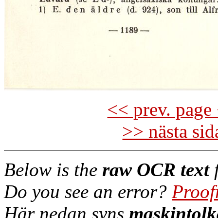
<< prev. page 
>> nästa si
Below is the
raw OCR text
f
Do you see an error?
Proof
Här nedan syns
maskintolk