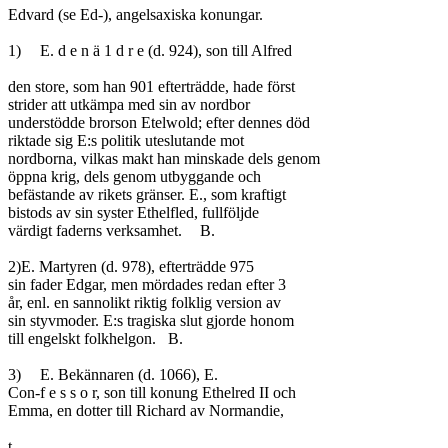
Edvard (se Ed-), angelsaxiska konungar.

1)	E. d e n ä 1 d r e (d. 924), son till Alfred

den store, som han 901 efterträdde, hade först

strider att utkämpa med sin av nordbor

understödde brorson Etelwold; efter dennes död

riktade sig E:s politik uteslutande mot

nordborna, vilkas makt han minskade dels genom

öppna krig, dels genom utbyggande och

befästande av rikets gränser. E., som kraftigt

bistods av sin syster Ethelfled, fullföljde

värdigt faderns verksamhet.	B.

2)E. Martyren (d. 978), efterträdde 975

sin fader Edgar, men mördades redan efter 3

år, enl. en sannolikt riktig folklig version av

sin styvmoder. E:s tragiska slut gjorde honom

till engelskt folkhelgon.	B.

3)	E. Bekännaren (d. 1066), E.

Con-f e s s o r, son till konung Ethelred II och

Emma, en dotter till Richard av Normandie,

t
