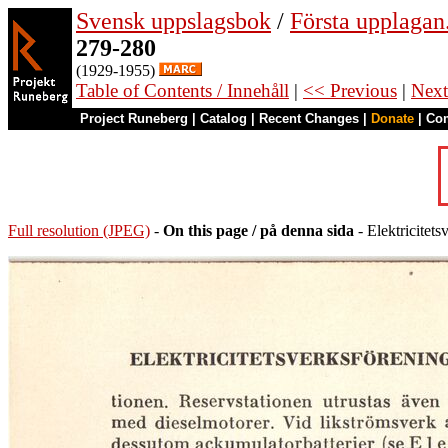
Svensk uppslagsbok
/
Första upplagan
279-280
(1929-1955)
Table of Contents / Innehåll
|
<< Previous
|
Next
Project Runeberg
|
Catalog
|
Recent Changes
|
Donate
|
Co
Full resolution (JPEG)
-
On this page / på denna sida
- Elektricitets