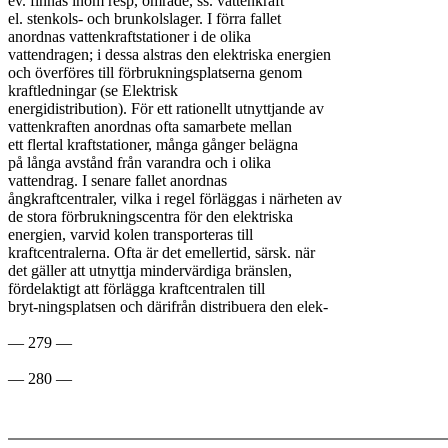
ev. finnas inom resp, område, ss. vattenkraft

el. stenkols- och brunkolslager. I förra fallet

anordnas vattenkraftstationer i de olika

vattendragen; i dessa alstras den elektriska energien

och överföres till förbrukningsplatserna genom

kraftledningar (se Elektrisk

energidistribution). För ett rationellt utnyttjande av

vattenkraften anordnas ofta samarbete mellan

ett flertal kraftstationer, många gånger belägna

på långa avstånd från varandra och i olika

vattendrag. I senare fallet anordnas

ångkraftcentraler, vilka i regel förläggas i närheten av

de stora förbrukningscentra för den elektriska

energien, varvid kolen transporteras till

kraftcentralerna. Ofta är det emellertid, särsk. när

det gäller att utnyttja mindervärdiga bränslen,

fördelaktigt att förlägga kraftcentralen till

bryt-ningsplatsen och därifrån distribuera den elek-

— 279 —
