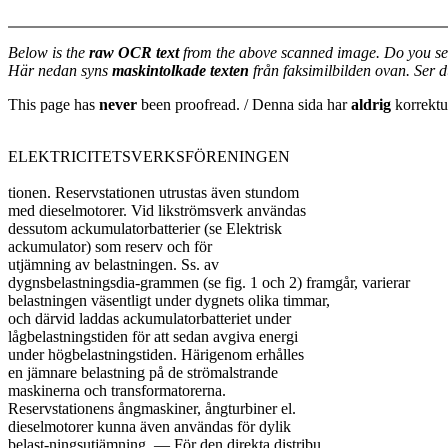
Below is the
raw OCR text
from the above scanned image. Do you se
Här nedan syns
maskintolkade texten
från faksimilbilden ovan. Ser 
This page has
never
been proofread. / Denna sida har
aldrig
korrektur
ELEKTRICITETSVERKSFÖRENINGEN

tionen. Reservstationen utrustas även stundom

med dieselmotorer. Vid likströmsverk användas

dessutom ackumulatorbatterier (se Elektrisk

ackumulator) som reserv och för

utjämning av belastningen. Ss. av

dygnsbelastningsdia-grammen (se fig. 1 och 2) framgår, varierar

belastningen väsentligt under dygnets olika timmar,

och därvid laddas ackumulatorbatteriet under

lågbelastningstiden för att sedan avgiva energi

under högbelastningstiden. Härigenom erhålles

en jämnare belastning på de strömalstrande

maskinerna och transformatorerna.

Reservstationens ångmaskiner, ångturbiner el.

dieselmotorer kunna även användas för dylik

belast-ningsutjämning. — För den direkta distribu
