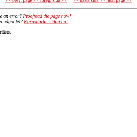
<< prev. page << föreg. sida <<
>> nästa sida >> next page >>
e an error?
Proofread the page now!
du något fel?
Korrekturläs sidan nu!
lästs.