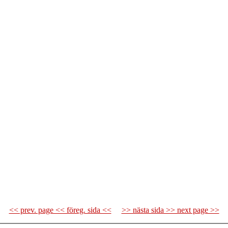
<< prev. page << föreg. sida <<
>> nästa sida >> next page >>