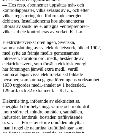
— Hos resp, abonnenter uppsättas mät- och

kontrollapparater, vilka avläsas av e., och efter

vilkas registrering den förbrukade energien

debiteras. Installationerna hos abonnenterna

utföras av särsk. av e. antagna »entreprenörer»,

vilkas arbete kontrolleras av verket. R. L-n.

Elektricitetsverksf öreningen, Svenska,

sammanslutning av sv. elektricitetsverk, bildad 1902,

med syfte att främja medl:s gemensamma

intressen. Förutom ord. medl., bestående av

elektricitetsverk, som försälja elektrisk energi,

har föreningen jämväl extra medl., vartill

kunna antagas vissa elektrotekniskt bildade

personer, som kunna gagna föreningens verksamhet.

1930 utgjordes medl.-antalet av 1 hedersled.,

129 ord. och 32 extra medl.	R. L-n.

Elektrifie'ring, införande av elektricitet ss.

energikälla för belysning, värme och motordrift

inom större el. mindre områden, samhällen,

industrier, lantbruk, bostäder, trafikväsende

o. s. v. — För e. av större områden utnyttjar

man i regel de naturliga krafttillgångar, som
