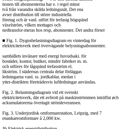
tionen till abonnenterna har e. i regel minst

två från varandra skilda ledningsnät. Det ena

avser distribution till större industriella

företag och är vanl. utfört för trefasig högspänd

växelström, vilken mottages och

nedtransfor-meras hos resp, abonnenter. Det andra förser

■ Fig. 1. Dygnsbelastningsdiagram en vinterdag för

elektricitetsverk med övervägande belysningsabonnenter.

samhällets invånare med energi huvudsaki. för

bostäder, kontor, butiker, mindre fabriker m. m.

och utföres för lågspänd trefasström el.

likström. I städernas centrala delar förläggas

ledningarna vanl. ss. jordkablar, medan i

ytter-distrikten företrädesvis luftledningar användas.

Fig. 2. Belastningsdiagram vid ett svenskt

elektricitetsverk, där ett avbrott på maskinströmmen inträffat øch

ackumulatorerna övertagit strömleveransen.

Fig. 3. Underjordisk omformarestation, Leipzig, med 7

enankareomformare å 2,000 kw.

Jfr Elektrisk energidistribution.
