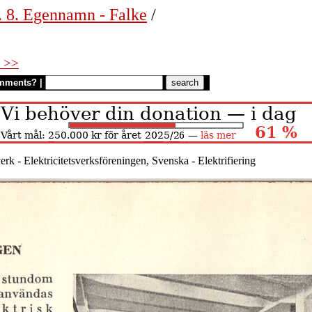
. 8. Egennamn - Falke
/
 >>
mments?
|
verk - Elektricitetsverksföreningen, Svenska - Elektrifiering