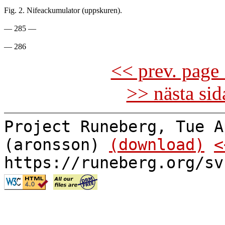
Fig. 2. Nifeackumulator (uppskuren).

— 285 —

<< prev. page 
>> nästa si
Project Runeberg, Tue A
(aronsson)
(download)
<
https://runeberg.org/sv