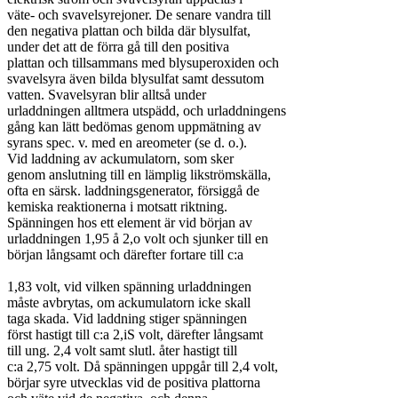
väte- och svavelsyrejoner. De senare vandra till

den negativa plattan och bilda där blysulfat,

under det att de förra gå till den positiva

plattan och tillsammans med blysuperoxiden och

svavelsyra även bilda blysulfat samt dessutom

vatten. Svavelsyran blir alltså under

urladdningen alltmera utspädd, och urladdningens

gång kan lätt bedömas genom uppmätning av

syrans spec. v. med en areometer (se d. o.).

Vid laddning av ackumulatorn, som sker

genom anslutning till en lämplig likströmskälla,

ofta en särsk. laddningsgenerator, försiggå de

kemiska reaktionerna i motsatt riktning.

Spänningen hos ett element är vid början av

urladdningen 1,95 å 2,o volt och sjunker till en

början långsamt och därefter fortare till c:a

1,83 volt, vid vilken spänning urladdningen

måste avbrytas, om ackumulatorn icke skall

taga skada. Vid laddning stiger spänningen

först hastigt till c:a 2,iS volt, därefter långsamt

till ung. 2,4 volt samt slutl. åter hastigt till

c:a 2,75 volt. Då spänningen uppgår till 2,4 volt,

börjar syre utvecklas vid de positiva plattorna
