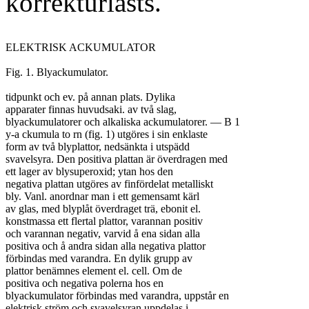
korrekturlästs.
ELEKTRISK ACKUMULATOR

Fig. 1. Blyackumulator.

tidpunkt och ev. på annan plats. Dylika

apparater finnas huvudsaki. av två slag,

blyackumulatorer och alkaliska ackumulatorer. — B 1

y-a ckumula to rn (fig. 1) utgöres i sin enklaste

form av två blyplattor, nedsänkta i utspädd

svavelsyra. Den positiva plattan är överdragen med

ett lager av blysuperoxid; ytan hos den

negativa plattan utgöres av finfördelat metalliskt

bly. Vanl. anordnar man i ett gemensamt kärl

av glas, med blyplåt överdraget trä, ebonit el.

konstmassa ett flertal plattor, varannan positiv

och varannan negativ, varvid å ena sidan alla

positiva och å andra sidan alla negativa plattor

förbindas med varandra. En dylik grupp av

plattor benämnes element el. cell. Om de

positiva och negativa polerna hos en

blyackumulator förbindas med varandra, uppstår en

elektrisk ström och svavelsyran uppdelas i
