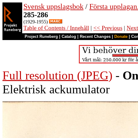
Svensk uppslagsbok
/
Första upplagan
285-286
(1929-1955)
Table of Contents / Innehåll
|
<< Previous
|
Next
Project Runeberg
|
Catalog
|
Recent Changes
|
Donate
|
Co
Full resolution (JPEG)
-
On
Elektrisk ackumulator