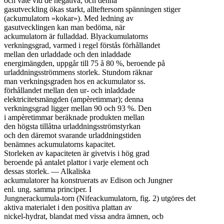
och väte vid de negativa, och denna

gasutveckling ökas starkt, allteftersom spänningen stiger

(ackumulatorn »kokar»). Med ledning av

gasutvecklingen kan man bedöma, när

ackumulatorn är fulladdad. Blyackumulatorns

verkningsgrad, varmed i regel förstås förhållandet

mellan den urladdade och den inladdade

energimängden, uppgår till 75 å 80 %, beroende på

urladdningsströmmens storlek. Stundom räknar

man verkningsgraden hos en ackumulator ss.

förhållandet mellan den ur- och inladdade

elektricitetsmängden (ampèretimmar); denna

verkningsgrad ligger mellan 90 och 93 %. Den

i ampèretimmar beräknade produkten mellan

den högsta tillåtna urladdningsströmstyrkan

och den däremot svarande urladdningstiden

benämnes ackumulatorns kapacitet.

Storleken av kapaciteten är givetvis i hög grad

beroende på antalet plattor i varje element och

dessas storlek. — Alkaliska

ackumulatorer ha konstruerats av Edison och Jungner

enl. ung. samma principer. I

Jungnerackumula-torn (Nifeackumulatorn, fig. 2) utgöres det

aktiva materialet i den positiva plattan av

nickel-hydrat, blandat med vissa andra ämnen, ocb
