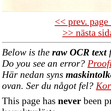
<< prev. page 
>> nästa si
Below is the
raw OCR text
f
Do you see an error?
Proof
Här nedan syns
maskintolk
ovan. Ser du något fel?
Kor
This page has
never
been pr