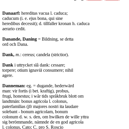
Danaarf:
hereditas vacua l. caduca;
caducum (i. e. ejus bona, qui sine
heredibus decessit); d. tillfaller kronan h. caduca
aerario cedit.
Danande, Daning
= Bildning, se detta
ord och Dana.
Dank,
m.
: cereus; candela (strictior).
Dank
i uttrycket slå dank: cessare;
torpere; otium ignaviā consumere; nihil
agere.
Danneman:
eg. = dugande, hederwärd
man: vir fortis (i bet. kraftig), probus,
frugi, honestus; i wår tids språkbruk blott om
landtmän: bonus agricola l. colonus,
paterfamilias (jfr majores nostri ita laudare
solebant - bonum agricolam, bonum
colonum d. w. s. den, om hwilken de wille yttra
sig berömmande, nämnde de en god agricola
l. colonus, Cato; C. pro S. Roscio