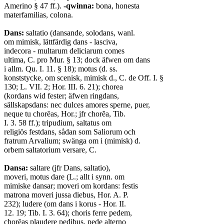
Amerino § 47 ff.).
-qwinna:
bona, honesta
materfamilias, colona.
Dans:
saltatio (dansande, solodans, wanl.
om mimisk, lättfärdig dans - lasciva,
indecora - multarum deliciarum comes
ultima, C. pro Mur. § 13; dock äfwen om dans
i allm. Qu. I. 11. § 18); motus (d. ss.
konststycke, om scenisk, mimisk d., C. de Off. I. §
130; L. VII. 2; Hor. III. 6. 21); chorea
(kordans wid fester; äfwen ringdans,
sällskapsdans: nec dulces amores sperne, puer,
neque tu chorēas, Hor.; jfr chorĕa, Tib.
I. 3. 58 ff.); tripudium, saltatus om
religiös festdans, sådan som Saliorum och
fratrum Arvalium; swänga om i (mimisk) d.
orbem saltatorium versare, C.
Dansa:
saltare (jfr Dans, saltatio),
moveri, motus dare (L.; allt i synn. om
mimiske dansar; moveri om kordans: festis
matrona moveri jussa diebus, Hor. A. P.
232); ludere (om dans i korus - Hor. II.
12. 19; Tib. I. 3. 64); choris ferre pedem,
chorēas plaudere pedibus, pede alterno