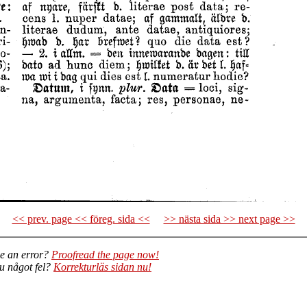
<< prev. page << föreg. sida <<
>> nästa sida >> next page >>
e an error?
Proofread the page now!
du något fel?
Korrekturläs sidan nu!