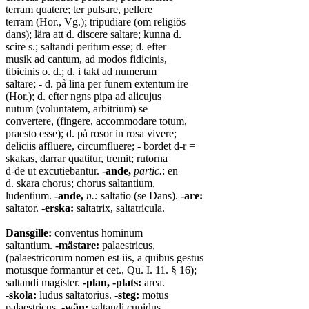
terram quatere; ter pulsare, pellere
terram (Hor., Vg.); tripudiare (om religiös
dans); lära att d. discere saltare; kunna d.
scire s.; saltandi peritum esse; d. efter
musik ad cantum, ad modos fidicinis,
tibicinis o. d.; d. i takt ad numerum
saltare; - d. på lina per funem extentum ire
(Hor.); d. efter ngns pipa ad alicujus
nutum (voluntatem, arbitrium) se
convertere, (fingere, accommodare totum,
praesto esse); d. på rosor in rosa vivere;
deliciis affluere, circumfluere; - bordet d-r =
skakas, darrar quatitur, tremit; rutorna
d-de ut excutiebantur.
-ande,
partic.
: en
d. skara chorus; chorus saltantium,
ludentium.
-ande,
n.:
saltatio (se Dans).
-are:
saltator.
-erska:
saltatrix, saltatricula.
Dansgille:
conventus hominum
saltantium.
-mästare:
palaestricus,
(palaestricorum nomen est iis, a quibus gestus
motusque formantur et cet., Qu. I. 11. § 16);
saltandi magister.
-plan, -plats:
area.
-skola:
ludus saltatorius.
-steg:
motus
palaestricus.
-wän:
saltandi cupidus.