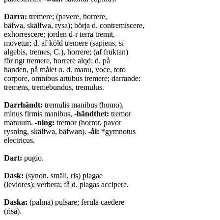
Darra:
tremere; (pavere, horrere,
bäfwa, skälfwa, rysa); börja d. contremiscere,
exhorrescere; jorden d-r terra tremit,
movetur; d. af köld tremere (sapiens, si
algebis, tremes, C.), horrere; (af fruktan)
för ngt tremere, horrere alqd; d. på
handen, på målet o. d. manu, voce, toto
corpore, omnibus artubus tremere; darrande:
tremens, tremebundus, tremulus.
Darrhändt:
tremulis manibus (homo),
minus firmis manibus,
-händthet:
tremor
manuum.
-ning:
tremor (horror, pavor
rysning, skälfwa, bäfwan).
-ål:
*gymnotus
electricus.
Dart:
pugio.
Dask:
(synon. smäll, ris) plagae
(leviores); verbera; få d. plagas accipere.
Daska:
(palmā) pulsare; ferulā caedere
(risa).