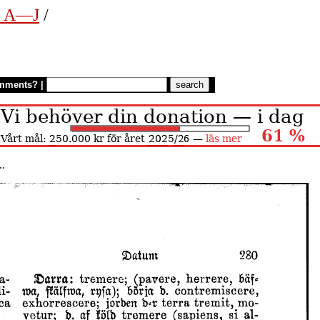
n. A—J
/
mments?
|
..