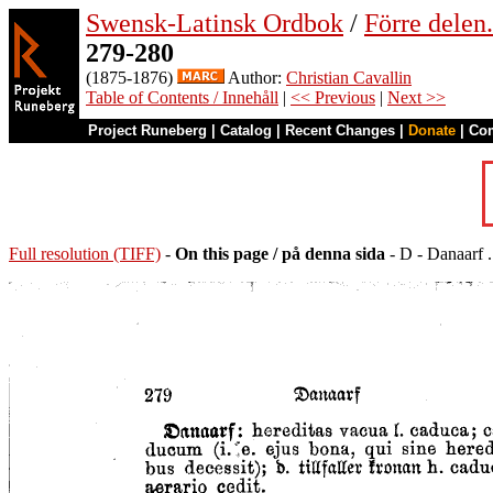
Swensk-Latinsk Ordbok
/
Förre dele
279-280
(1875-1876)
Author:
Christian Cavallin
Table of Contents / Innehåll
|
<< Previous
|
Next >>
Project Runeberg
|
Catalog
|
Recent Changes
|
Donate
|
Co
Full resolution (TIFF)
-
On this page / på denna sida
- D - Danaarf .