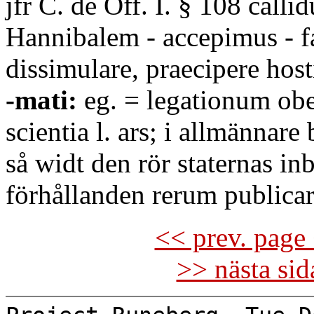
jfr C. de Off. I. § 108 calli
Hannibalem - accepimus - fac
dissimulare, praecipere host
-mati:
eg. = legationum o
scientia l. ars; i allmännare 
så widt den rör staternas in
förhållanden rerum publicar
<< prev. page 
>> nästa si