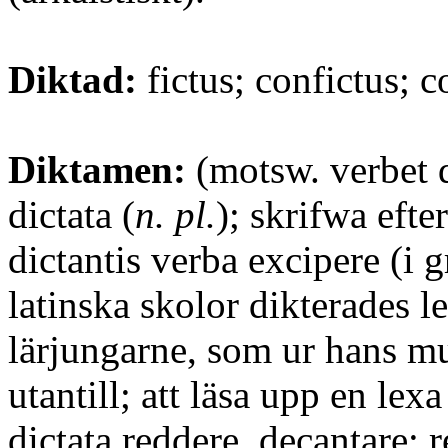
Diktad:
fictus; confictus; 
Diktamen:
(motsw. verbet d
dictata (
n. pl.
); skrifwa efter
dictantis verba excipere (i 
latinska skolor dikterades l
lärjungarne, som ur hans m
utantill; att läsa upp en lexa
dictata reddere, decantare; r