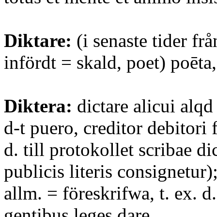
Diktare:
(i senaste tider fr
infördt = skald, poet) poēta,
Diktera:
dictare alicui alqd
d-t puero, creditor debitori
d. till protokollet scribae d
publicis literis consignetur)
allm. = föreskrifwa, t. ex. d
gentibus leges dare.