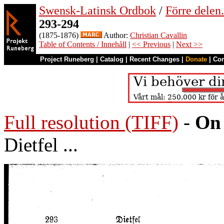
Swensk-Latinsk Ordbok
/
Förre dele
293-294
(1875-1876)
Author:
Christian Cavallin
Table of Contents / Innehåll
|
<< Previous
|
Next >>
Project Runeberg
|
Catalog
|
Recent Changes
|
Donate
|
Co
Full resolution (TIFF)
-
On 
Dietfel ...