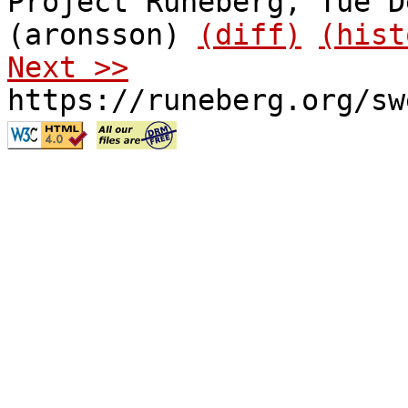
Project Runeberg, Tue D
(aronsson)
(diff)
(hist
Next >>
https://runeberg.org/sw