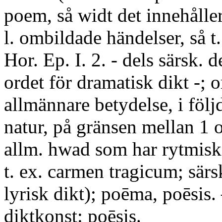
poem, så widt det innehåller
l. ombildade händelser, så t
Hor. Ep. I. 2. - dels särsk. d
ordet för dramatisk dikt -; or
allmännare betydelse, i följ
natur, på gränsen mellan 1 
allm. hwad som har rytmisk 
t. ex. carmen tragicum; särs
lyrisk dikt); poēma, poēsis.
diktkonst: poēsis.