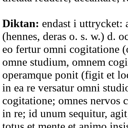
Diktan:
endast i uttrycket: 
(hennes, deras o. s. w.) d. o
eo fertur omni cogitatione 
omne studium, omnem cogi
operamque ponit (figit et loc
in ea re versatur omni studi
cogitatione; omnes nervos c
in re; id unum sequitur, agit
totus et mente et animo insis