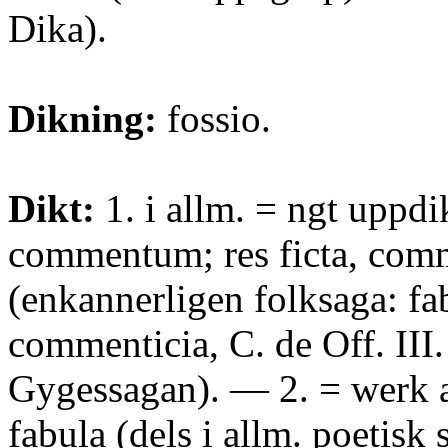
Dika).
Dikning:
fossio.
Dikt:
1. i allm. = ngt uppdi
commentum; res ficta, comm
(enkannerligen folksaga: fab
commenticia, C. de Off. III
Gygessagan). — 2. = werk af
fabula (dels i allm. poetisk s