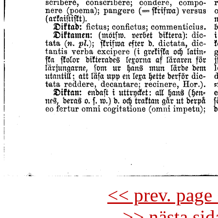
<< prev. page 
>> nästa si