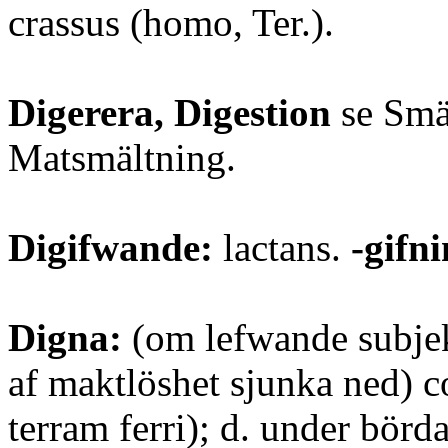
crassus (homo, Ter.).
Digerera, Digestion
se Smä
Matsmältning.
Digifwande:
lactans.
-gifni
Digna:
(om lefwande subjekt
af maktlöshet sjunka ned) co
terram ferri); d. under börd