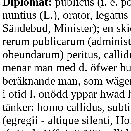
Diplomat:
publicus (i. e. po
nuntius (L.), orator, legatus 
Sändebud, Minister); en skic
rerum publicarum (adminis
obeundarum) peritus, callid
menar man med d. öfwer hu
beräknande man, som wäger 
i otid l. onödd yppar hwad 
tänker: homo callidus, subtil
(egregii - altique silenti, Hor