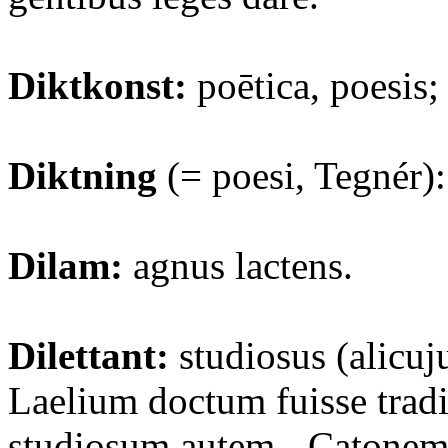
Diktkonst:
poētica, poesis;
Diktning
(= poesi, Tegnér):
Dilam:
agnus lactens.
Dilettant:
studiosus (alicujus
Laelium doctum fuisse tradi
studiosum autem - Catonem,