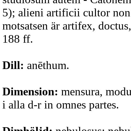
5); alieni artificii cultor non
motsatsen är artifex, doctus
188 ff.
Dill:
anēthum.
Dimension:
mensura, modu
i alla d-r in omnes partes.
Dimhöljd:
nebulosus; nebul