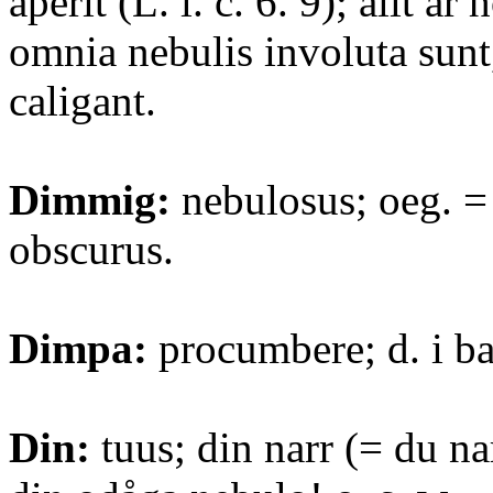
aperit (L. l. c. 6. 9); allt är h
omnia nebulis involuta sunt
caligant.
Dimmig:
nebulosus; oeg. =
obscurus.
Dimpa:
procumbere; d. i b
Din:
tuus; din narr (= du nar