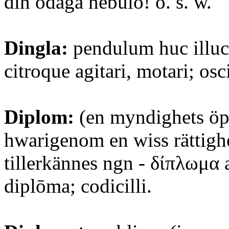
din odåga nebulo! o. s. w.
Dingla:
pendulum huc illuc,
citroque agitari, motari; osci
Diplom:
(en myndighets öp
hwarigenom en wiss rättighe
tillerkännes ngn - δίπλωμα 
diplōma; codicilli.