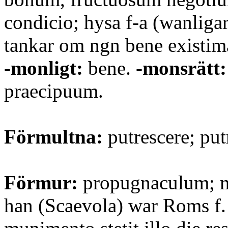
condicio; hysa f-a (wanligar
tankar om ngn bene existima
-monligt:
bene.
-monsrätt:
praecipuum.
Förmultna:
putrescere; putr
Förmur:
propugnaculum; 
han (Scaevola) war Roms f.