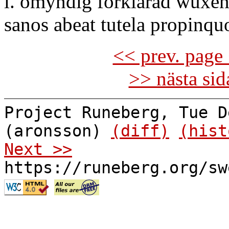
l. omyndig förklarad wuxen
sanos abeat tutela propinquo
<< prev. page 
>> nästa si
Project Runeberg, Tue D
(aronsson)
(diff)
(hist
Next >>
https://runeberg.org/sw