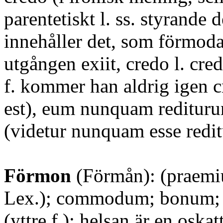
parentetiskt l. ss. styrande 
innehåller det, som förmodas
utgången exiit, credo l. cre
f. kommer han aldrig igen c
est), eum nunquam redituru
(videtur nunquam esse redit
Förmon
(Förmån): (praemiu
Lex.); commodum; bonum
(yttre f.); helsan är en oskatt