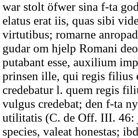
war stolt öfwer sina f-ta g
elatus erat iis, quas sibi vi
virtutibus; romarne anropade
gudar om hjelp Romani deo
putabant esse, auxilium imp
prinsen ille, qui regis filius
credebatur l. quem regis fil
vulgus credebat; den f-ta ny
utilitatis (C. de Off. III. 46: 
species, valeat honestas; ib