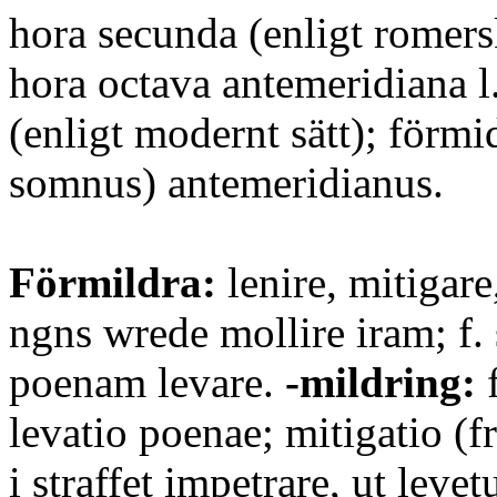
hora secunda (enligt romersk
hora octava antemeridiana l
(enligt modernt sätt); förm
somnus) antemeridianus.
Förmildra:
lenire, mitigare,
ngns wrede mollire iram; f. 
poenam levare.
-mildring:
f
levatio poenae; mitigatio (fr
i straffet impetrare, ut leve