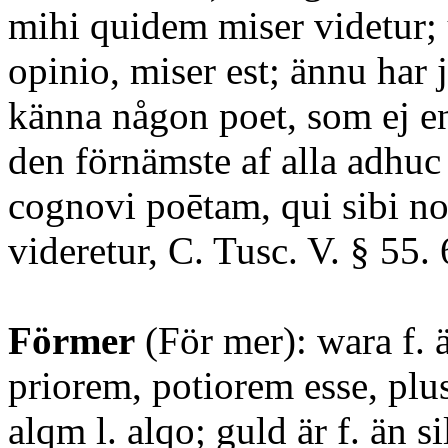
mihi quidem miser videtur; 
opinio, miser est; ännu har j
känna någon poet, som ej enl
den förnämste af alla adhu
cognovi poētam, qui sibi n
videretur, C. Tusc. V. § 55. 
Förmer
(För mer): wara f. 
priorem, potiorem esse, plu
alqm l. alqo; guld är f. än s