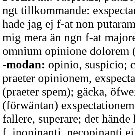
ngt tillkommande: exspectar
hade jag ej f-at non putara
mig mera än ngn f-at major
omnium opinione dolorem (C
-modan:
opinio, suspicio; c
praeter opinionem, exspect
(praeter spem); gäcka, öfwer
(förwäntan) exspectationem
fallere, superare; det händ
f. inopinanti, necopinanti ei