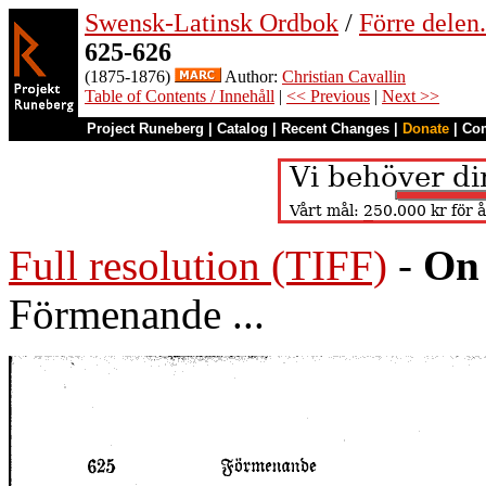
Swensk-Latinsk Ordbok
/
Förre dele
625-626
(1875-1876)
Author:
Christian Cavallin
Table of Contents / Innehåll
|
<< Previous
|
Next >>
Project Runeberg
|
Catalog
|
Recent Changes
|
Donate
|
Co
Full resolution (TIFF)
-
On 
Förmenande ...