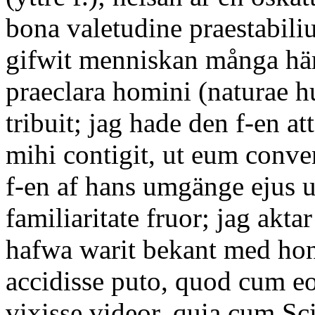
bona valetudine praestabili
gifwit menniskan många här
praeclara homini (naturae 
tribuit; jag hade den f-en a
mihi contigit, ut eum conve
f-en af hans umgänge ejus u
familiaritate fruor; jag aktar 
hafwa warit bekant med ho
accidisse puto, quod cum eo
vixisse videor, quia cum Sc