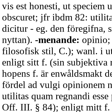
vis est honesti, ut speciem ut
obscuret; jfr ibdm 82: utilit
dicitur - eg. den föregifna, 
nyttan).
-menande:
opinio; 
filosofisk stil, C.); wanl. i 
enligt sitt f. (sin subjektiva
hopens f. är enwåldsmakt de
fördel ad vulgi opinionem n
utilitas quam regnandi esse 
Off. III. § 84); enligt mitt f