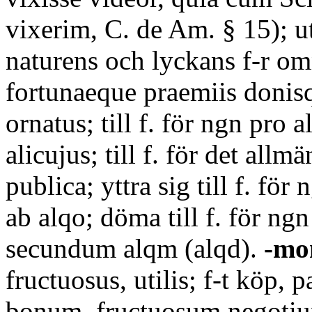
vixerim, C. de Am. § 15); u
naturens och lyckans f-r om
fortunaeque praemiis donis
ornatus; till f. för ngn pro a
alicujus; till f. för det allm
publica; yttra sig till f. för
ab alqo; döma till f. för ngn
secundum alqm (alqd).
-mo
fructuosus, utilis; f-t köp, 
bonum, fructuosum negotium