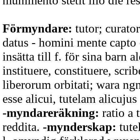
munimento stetit illo die r
Förmyndare:
tutor; curator
datus - homini mente capto -
insätta till f. för sina barn
instituere, constituere, scrib
liberorum orbitati; wara ngn
esse alicui, tutelam alicujus
-myndareräkning:
ratio a 
reddita.
-mynderskap:
tute