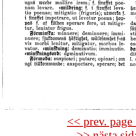
<< prev. page 
>> nästa si