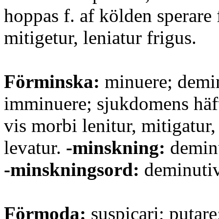
hoppas f. af kölden sperare 
mitigetur, leniatur frigus.
Förminska:
minuere; demi
imminuere; sjukdomens häft
vis morbi lenitur, mitigatur
levatur.
-minskning:
deminu
-minskningsord:
deminuti
Förmoda:
suspicari; putare