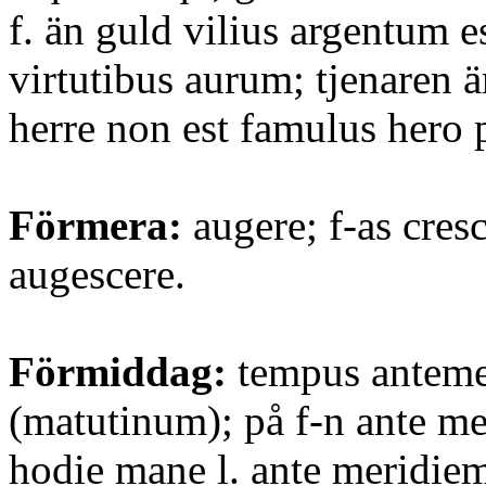
f. än guld vilius argentum e
virtutibus aurum; tjenaren ä
herre non est famulus hero p
Förmera:
augere; f-as cresc
augescere.
Förmiddag:
tempus antem
(matutinum); på f-n ante mer
hodie mane l. ante meridiem