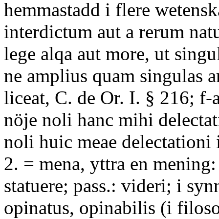
hemmastadd i flere wetensk
interdictum aut a rerum natu
lege alqa aut more, ut sing
ne amplius quam singulas a
liceat, C. de Or. I. § 216; f
nöje noli hanc mihi delecta
noli huic meae delectationi
2. = mena, yttra en mening:
statuere; pass.: videri; i synn
opinatus, opinabilis (i filoso