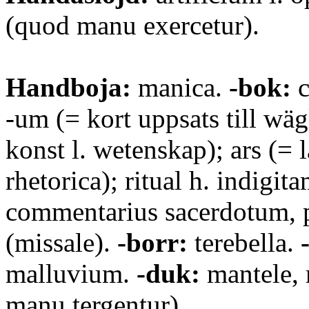
(quod manu exercetur).
Handboja:
manica.
-bok:
c
-um (= kort uppsats till wäg
konst l. wetenskap); ars (= l
rhetorica); ritual h. indigit
commentarius sacerdotum, 
(missale).
-borr:
terebella.
malluvium.
-duk:
mantele, m
manu tergentur).