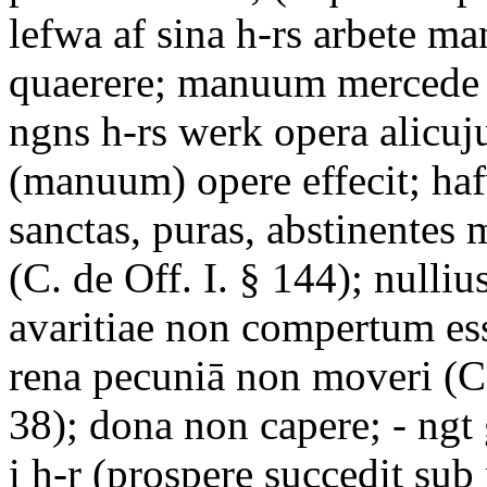
lefwa af sina h-rs arbete m
quaerere; manuum mercede 
ngns h-rs werk opera alicuj
(manuum) opere effecit; haf
sanctas, puras, abstinentes
(C. de Off. I. § 144); nullius
avaritiae non compertum ess
rena pecuniā non moveri (C.
38); dona non capere; - ngt
i h-r (prospere succedit su