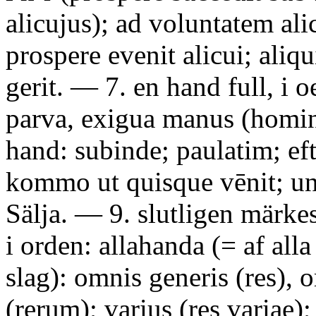
alicujus); ad voluntatem alic
prospere evenit alicui; aliq
gerit. — 7. en hand full, i 
parva, exigua manus (homin
hand: subinde; paulatim; ef
kommo ut quisque vēnit; un
Sälja. — 9. slutligen märke
i orden: allahanda (= af alla 
slag): omnis generis (res),
(rerum); varius (res variae)