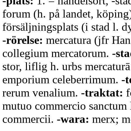
-plats:
1. = handelsort, -st
forum (h. på landet, köping
försäljningsplats (i stad l. d
-rörelse:
mercatura (jfr Han
collegium mercatorum.
-sta
stor, liflig h. urbs mercaturā
emporium celeberrimum.
-t
rerum venalium.
-traktat:
f
mutuo commercio sanctum l
commercii.
-wara:
merx; m