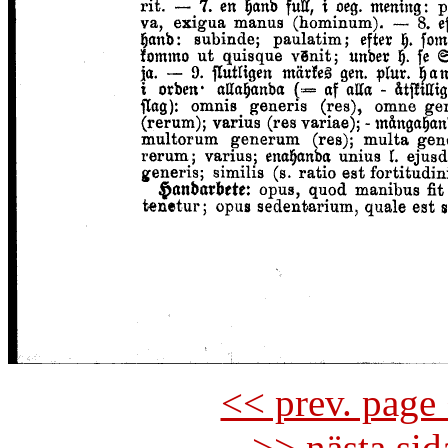
<< prev. page 
>> nästa si