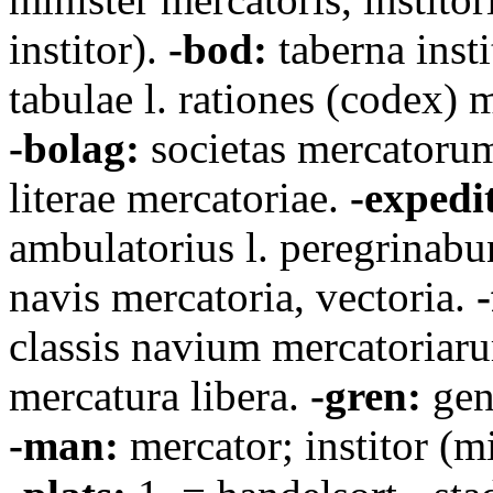
institor).
-bod:
taberna insti
tabulae l. rationes (codex) 
-bolag:
societas mercatoru
literae mercatoriae.
-expedi
ambulatorius l. peregrinab
navis mercatoria, vectoria.
-
classis navium mercatoriar
mercatura libera.
-gren:
gen
-man:
mercator; institor (m