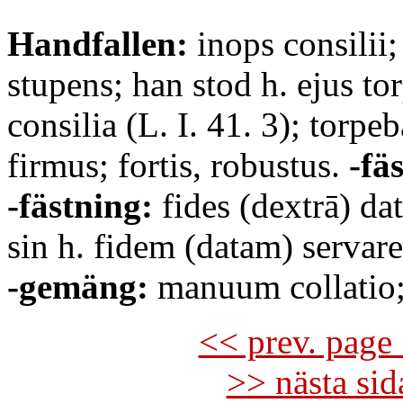
Handfallen:
inops consilii;
stupens; han stod h. ejus to
consilia (L. I. 41. 3); torpe
firmus; fortis, robustus.
-fäs
-fästning:
fides (dextrā) dat
sin h. fidem (datam) servare,
-gemäng:
manuum collatio;
<< prev. page 
>> nästa si