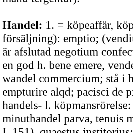
Handel:
1. = köpeaffär, köp
försäljning): emptio; (vendi
är afslutad negotium confec
en god h. bene emere, vende
wandel commercium; stå i h
empturire alqd; pacisci de p
handels- l. köpmansrörelse:
minuthandel parva, tenuis m
I. 151), quaestus institoriu