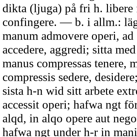
dikta (ljuga) på fri h. libere
confingere. — b. i allm.: lä
manum admovere operi, ad
accedere, aggredi; sitta med 
manus compressas tenere, 
compressis sedere, desidere;
sista h-n wid sitt arbete e
accessit operi; hafwa ngt fö
alqd, in alqo opere aut nego
hafwa ngt under h-r in man