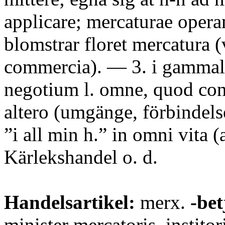
applicare; mercaturae opera
blomstrar floret mercatura (
commercia). — 3. i gammal
negotium l. omne, quod con
altero (umgänge, förbindelse,
”i all min h.” in omni vita (
Kärlekshandel o. d.
Handelsartikel:
merx.
-bet
minister mercatoris, institor