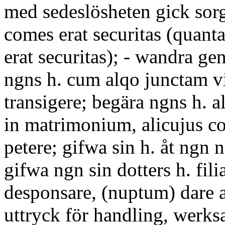
med sedeslösheten gick sor
comes erat securitas (quanta 
erat securitas); - wandra g
ngns h. cum alqo junctam v
transigere; begära ngns h. 
in matrimonium, alicujus c
petere; gifwa sin h. åt ngn n
gifwa ngn sin dotters h. fil
desponsare, (nuptum) dare a
uttryck för handling, werks