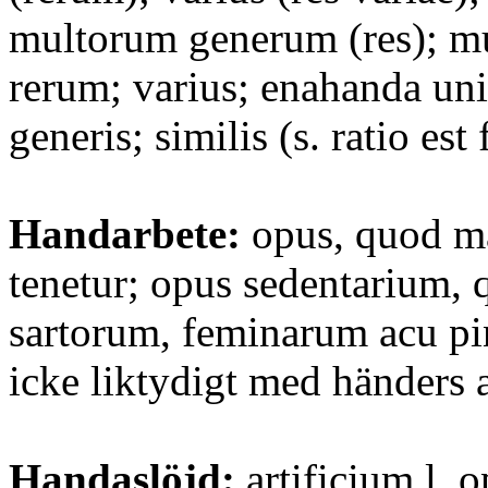
multorum generum (res); mu
rerum; varius; enahanda uni
generis; similis (s. ratio est 
Handarbete:
opus, quod ma
tenetur; opus sedentarium, q
sartorum, feminarum acu pi
icke liktydigt med händers a
Handaslöjd:
artificium l. o