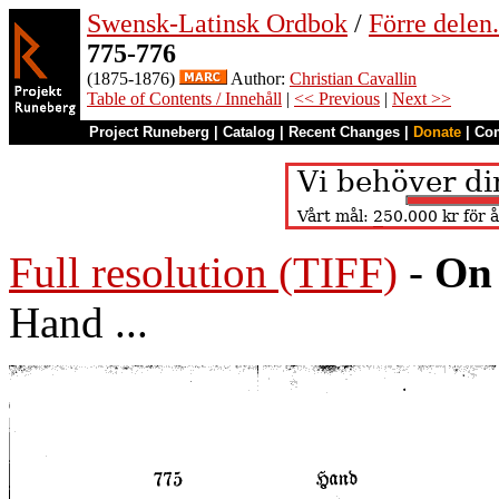
Swensk-Latinsk Ordbok
/
Förre dele
775-776
(1875-1876)
Author:
Christian Cavallin
Table of Contents / Innehåll
|
<< Previous
|
Next >>
Project Runeberg
|
Catalog
|
Recent Changes
|
Donate
|
Co
Full resolution (TIFF)
-
On 
Hand ...