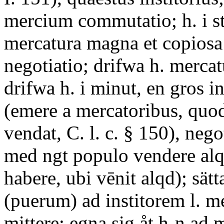
mercium commutatio; h. i st
mercatura magna et copiosa
negotiatio; drifwa h. merca
drifwa h. i minut, en gros i
(emere a mercatoribus, quod
vendat, C. l. c. § 150), nego
med ngt populo vendere alq
habere, ubi vēnit alqd); sätta
(puerum) ad institorem l. 
mittere; egna sig åt h-n ad