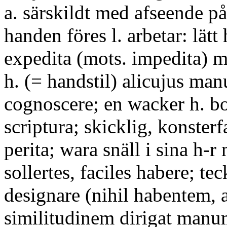
a. särskildt med afseende på
handen föres l. arbetar: lätt h
expedita (mots. impedita) 
h. (= handstil) alicujus ma
cognoscere; en wacker h. bo
scriptura; skicklig, konsterf
perita; wara snäll i sina h-r
sollertes, faciles habere; tec
designare (nihil habentem, 
similitudinem dirigat manum