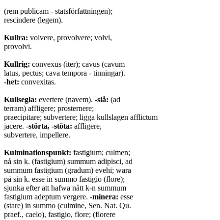
(rem publicam - statsförfattningen);
rescindere (legem).
Kullra:
volvere, provolvere; volvi,
provolvi.
Kullrig:
convexus (iter); cavus (cavum
latus, pectus; cava tempora - tinningar).
-het:
convexitas.
Kullsegla:
evertere (navem).
-slå:
(ad
terram) affligere; prosternere;
praecipitare; subvertere; ligga kullslagen afflictum
jacere.
-störta, -stöta:
affligere,
subvertere, impellere.
Kulminationspunkt:
fastigium; culmen;
nå sin k. (fastigium) summum adipisci, ad
summum fastigium (gradum) evehi; wara
på sin k. esse in summo fastigio (flore);
sjunka efter att hafwa nått k-n summum
fastigium adeptum vergere.
-minera:
esse
(stare) in summo (culmine, Sen. Nat. Qu.
praef., caelo), fastigio, flore; (florere