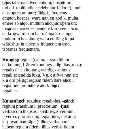
(ejus taberna advenientium, hospitum
turba l. multitudine celebratur l. floret), multi
ejus opera utuntur; flitig k. frequens
emptor, hospes; wara ngn en god k. multa
emere ab alqo, multum alicujus opera uti;
magnas mercedes pendere l. solvere alicui;
en krogwärd som har många k-r caupo
multorum hospitum; wara en flitig k. på
wärdshus in tabernis frequentem esse,
tabernas frequentare.
Kunglig:
regius (i allm. = som tillhör
en konung l. är en konungs - dignitas, mos);
regalis (= en konung wärdig - animus;
regali splendida luxu, Vg.); gifwa ngn sitt
k-a ord på ngt regiam fidem dare alicui,
regia fide promittere alqd.
-ligt:
regaliter.
Kungsfågel:
regulus; regaliolus.
-gård:
regium praedium l. praetorium.
-ljus:
verbascum thapsus.
-ord:
regis verbum
l. verba, promissum; regia fides; det är ej
k. (hwad han säger) illius verba non
habent regiam fidem; illius verbis fidem