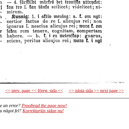
<< prev. page << föreg. sida <<
>> nästa sida >> next page >>
e an error?
Proofread the page now!
du något fel?
Korrekturläs sidan nu!