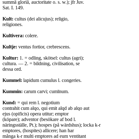
summā gloriā, auctoritate o. s. w.); jfr Juv.
Sat. I. 149.
Kult:
cultus (dei alicujus); religio,
religiones.
Kultivera:
colere.
Kultje:
ventus fortior, crebrescens.
Kultur:
1. = odling, skötsel: cultus (agri);
cultura. — 2. = bildning, civilisation, se
dessa ord.
Kummel:
lapidum cumulus l. congeries.
Kummin:
carum carvi; cumīnum.
Kund:
= qui rem l. negotium
contrahit cum alqo, qui emit alqd ab alqo aut
ejus (opificis) opera utitur; emptor
(köpare); adventor (besökare af bod l.
näringsställe, Pt.); hospes (på wärdshus); locka k-r
emptores, (hospites) allicere; han har
många k-r multi emptores ad eum ventitant