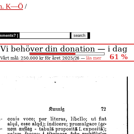
en. K—Ö
/
mments?
|