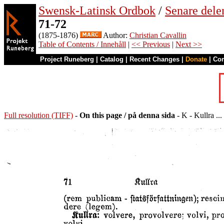
Swensk-Latinsk Ordbok
/
Senare del
71-72
(1875-1876)
Author:
Christian Cavallin
Table of Contents / Innehåll
|
<< Previous
|
Next >>
Project Runeberg
|
Catalog
|
Recent Changes
|
Donate
|
Co
Full resolution (TIFF)
-
On this page / på denna sida
- K - Kullra ...