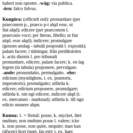
haberi non oportet.
-wäg:
via publica.
-örn:
falco fulvus.
Kungöra:
(officielt ord): pronuntiare (per
praeconem p., praeco p-t alqd esse, ut
fiat alqd); edicere (per praeconem l.
praeconis voce; per literas, libello; ut fiat
alqd, esse alqd); indicere; promulgare
(genom anslag - tabulā propositā l. expositā);
palam facere; i tidningar, från predikstolen
k. actis diurnis l. pro tribunali
pronuntiare, edicere, palam facere; k. en lag
legem (in tabula) proponere, pervulgare.
-ande:
pronuntiatio, permulgatio.
-else:
edictum (myndighets, t. ex. praetoris,
imperatoris); promulgatio; utfärda k.
edicere; edictum proponere, promulgare;
utfärda k. om ngt edicere, indicere alqd (t.
ex. mercatum - marknad); utfärda k. till ngn
edicto monere alqm.
Kunna:
1. = förmå: posse; k. mycket, litet
multum, non multum posse l. valere; icke
k. non posse, non quire, nequire; man kan
(äfwen) licet (poet. fas est); t. ex. haec