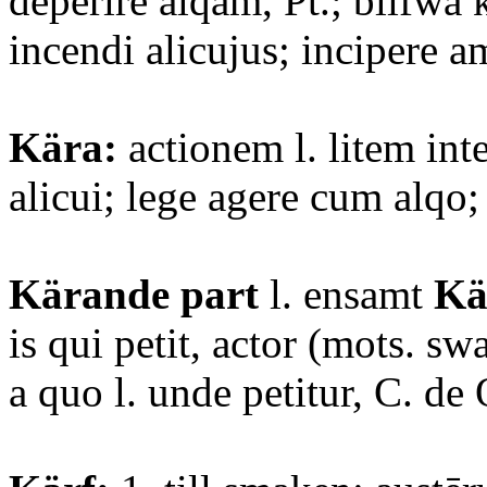
deperire alqam, Pt.; blifwa 
incendi alicujus; incipere 
Kära:
actionem l. litem int
alicui; lege agere cum alqo; 
Kärande part
l. ensamt
Kä
is qui petit, actor (mots. sw
a quo l. unde petitur, C. de 