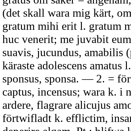
(det skall wara mig kärt, 
gratum mihi erit l. gratum mi
huc venerit; me juvabit eum
suavis, jucundus, amabilis 
käraste adolescens amatus l
sponsus, sponsa. — 2. = fö
captus, incensus; wara k. i
ardere, flagrare alicujus am
förtwifladt k. efflictim, ins