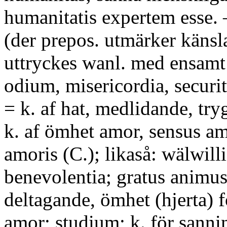
humanitatis expertem esse. 
(der prepos. utmärker känsla
uttryckes wanl. med ensamt s
odium, misericordia, securit
= k. af hat, medlidande, try
k. af ömhet amor, sensus am
amoris (C.); likaså: wälwil
benevolentia; gratus animus
deltagande, ömhet (hjerta) 
amor; studium; k. för sannin