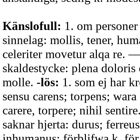
Känslofull:
1. om personer
sinnelag: mollis, tener, hum
celeriter movetur alqa re. — 2
skaldestycke: plena doloris
molle.
-lös:
1. som ej har kr
sensu carens; torpens; wara
carere, torpere; nihil senti
saknar hjerta: durus; ferreu
inhumanus; förblifwa k. fö