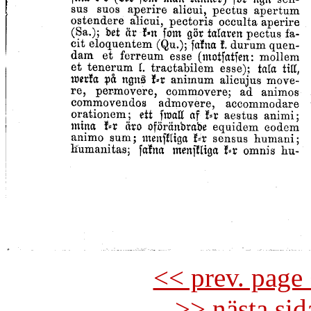
<< prev. page 
>> nästa si