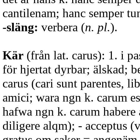
cantilenam; hanc semper tu
-släng:
verbera (
n. pl.
).
Kär
(från lat. carus): 1. i p
för hjertat dyrbar; älskad; b
carus (cari sunt parentes, lib
amici; wara ngn k. carum ess
hafwa ngn k. carum habere 
diligere alqm); - acceptus (v
gratus om saker = angenäm,