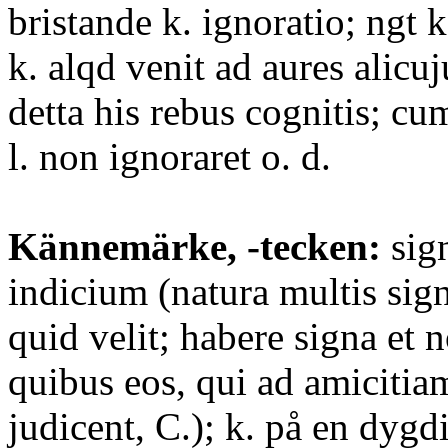
bristande k. ignoratio; ngt 
k. alqd venit ad aures alicu
detta his rebus cognitis; cu
l. non ignoraret o. d.
Kännemärke, -tecken:
sig
indicium (natura multis sign
quid velit; habere signa et n
quibus eos, qui ad amicitiam
judicent, C.); k. på en dyg