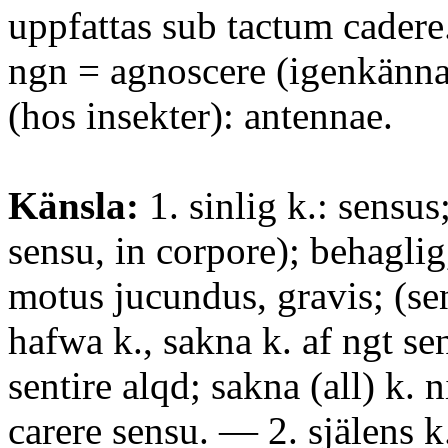
uppfattas sub tactum cadere
ngn = agnoscere (igenkänn
(hos insekter): antennae.
Känsla:
1. sinlig k.: sensus
sensu, in corpore); behaglig
motus jucundus, gravis; (se
hafwa k., sakna k. af ngt se
sentire alqd; sakna (all) k. n
carere sensu. — 2. själens k.