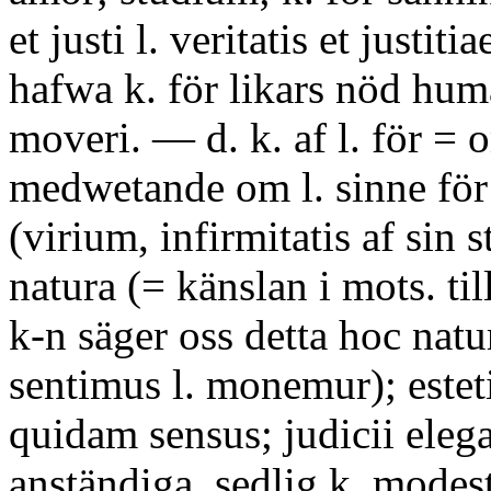
et justi l. veritatis et justit
hafwa k. för likars nöd hum
moveri. — d. k. af l. för = 
medwetande om l. sinne för:
(virium, infirmitatis af sin 
natura (= känslan i mots. til
k-n säger oss detta hoc natur
sentimus l. monemur); estet
quidam sensus; judicii elega
anständiga, sedlig k. modes