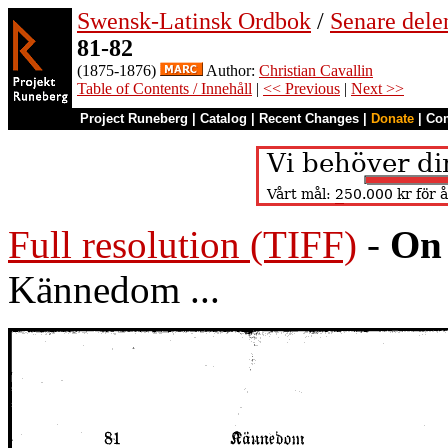
Swensk-Latinsk Ordbok
/
Senare del
81-82
(1875-1876)
Author:
Christian Cavallin
Table of Contents / Innehåll
|
<< Previous
|
Next >>
Project Runeberg
|
Catalog
|
Recent Changes
|
Donate
|
Co
Full resolution (TIFF)
-
On 
Kännedom ...