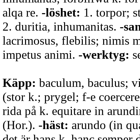
alqa re.
-löshet:
1. torpor; 
2. duritia, inhumanitas.
-sa
lacrimosus, flebilis; nimis 
impetus animi.
-werktyg:
s
Käpp:
baculum, baculus; vi
(stor k.; prygel; f-e coercer
rida på k. equitare in arund
(Hor.).
-häst:
arundo (in qua
det är hans k. hanc semper 