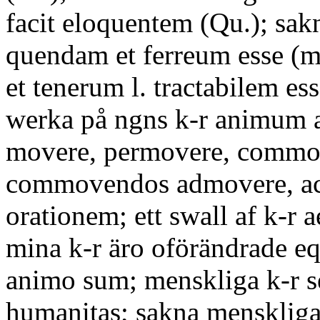
facit eloquentem (Qu.); sak
quendam et ferreum esse (m
et tenerum l. tractabilem esse)
werka på ngns k-r animum a
movere, permovere, commo
commovendos admovere, a
orationem; ett swall af k-r a
mina k-r äro oförändrade 
animo sum; menskliga k-r 
humanitas; sakna menskliga