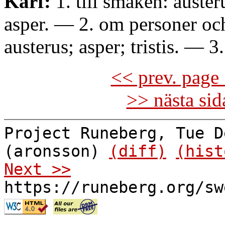
Kärf:
1. till smaken: austēr
asper. — 2. om personer oc
austerus; asper; tristis. — 3.
<< prev. page 
>> nästa si
Project Runeberg, Tue D
(aronsson)
(diff)
(hist
Next >>
https://runeberg.org/sw