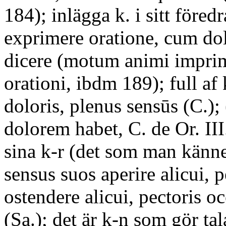
184); inlägga k. i sitt före
exprimere oratione, cum dol
dicere (motum animi imprim
orationi, ibdm 189); full af 
doloris, plenus sensūs (C.);
dolorem habet, C. de Or. III
sina k-r (det som man känne
sensus suos aperire alicui, 
ostendere alicui, pectoris oc
(Sa.); det är k-n som gör ta