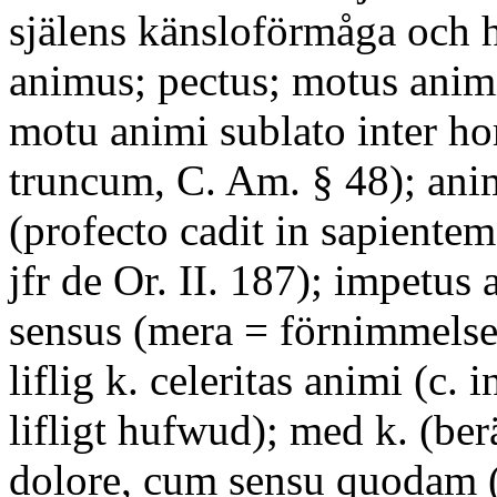
själens känsloförmåga och h
animus; pectus; motus animi
motu animi sublato inter h
truncum, C. Am. § 48); ani
(profecto cadit in sapientem
jfr de Or. II. 187); impetus 
sensus (mera = förnimmelse, 
liflig k. celeritas animi (c. 
lifligt hufwud); med k. (ber
dolore, cum sensu quodam (C