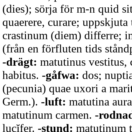
(dies); sörja för m-n quid si
quaerere, curare; uppskjuta 
crastinum (diem) differre; 
(från en förfluten tids stånd
-drägt:
matutinus vestitus, 
habitus.
-gåfwa:
dos; nupti
(pecunia) quae uxori a marit
Germ.).
-luft:
matutina aur
matutinum carmen.
-rodna
lucĭfer.
-stund:
matutinum t