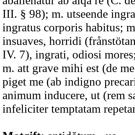
abalienatur ab alqa re (C. de
III. § 98); m. utseende ingra
ingratus corporis habitus; m.
insuaves, horridi (frånstöta
IV. 7), ingrati, odiosi mores
m. att grave mihi est (de me
piget me (ab indigno precar
animum inducere, ut (rem s
infeliciter temptatam repeta