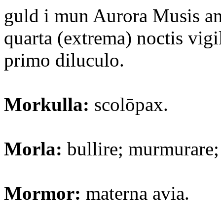
guld i mun Aurora Musis a
quarta (extrema) noctis vigi
primo diluculo.
Morkulla:
scolōpax.
Morla:
bullire; murmurare;
Mormor:
materna avia.