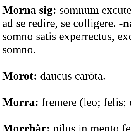
Morna sig:
somnum excute
ad se redire, se colligere.
-n
somno satis experrectus, exc
somno.
Morot:
daucus carōta.
Morra:
fremere (leo; felis; 
Morrhår:
pilus in mento fel