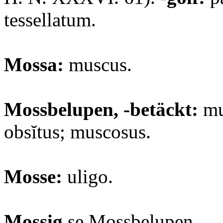
tessellatum.
Mossa:
muscus.
Mossbelupen, -betäckt:
mu
obsĭtus; muscosus.
Mosse:
uligo.
Mossig
se Mossbelupen.