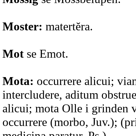
Moster:
matertĕra.
Mot
se Emot.
Mota:
occurrere alicui; via
intercludere, aditum obstrue
alicui; mota Olle i grinden 
occurrere (morbo, Juv.); (pr
medicina paratur, Ps.).