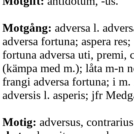
Motgift:
antidŏtum, -us.
Motgång:
adversa l. advers
adversa fortuna; aspera res;
fortuna adversa uti, premi, c
(kämpa med m.); låta m-n n
frangi adversa fortuna; i m.
adversis l. asperis; jfr Med
Motig:
adversus, contrarius