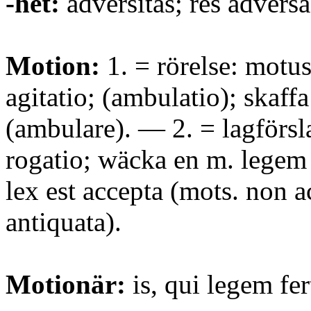
-het:
adversitas; res adversa
Motion:
1. = rörelse: motus
agitatio; (ambulatio); skaff
(ambulare). — 2. = lagförsla
rogatio; wäcka en m. legem 
lex est accepta (mots. non a
antiquata).
Motionär:
is, qui legem fert