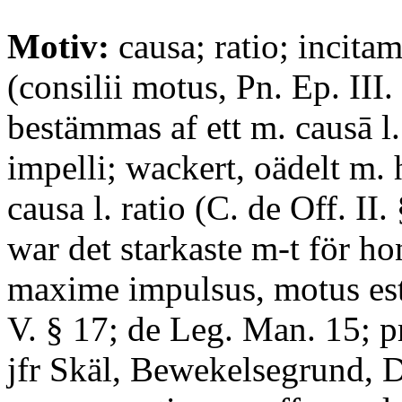
Motiv:
causa; ratio; incita
(consilii motus, Pn. Ep. III. 
bestämmas af ett m. causā l.
impelli; wackert, oädelt m. 
causa l. ratio (C. de Off. II.
war det starkaste m-t för h
maxime impulsus, motus est 
V. § 17; de Leg. Man. 15; p
jfr Skäl, Bewekelsegrund, D