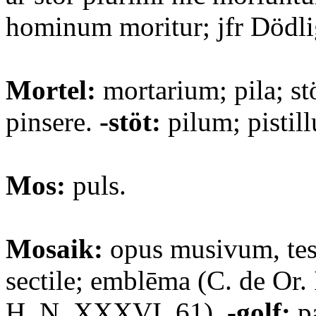
hominum moritur; jfr Dödli
Mortel:
mortarium; pila; stö
pinsere.
-stöt:
pilum; pistil
Mos:
puls.
Mosaik:
opus musivum, tes
sectile; emblēma (C. de Or. 
H. N. XXXVI. 61).
-golf:
p