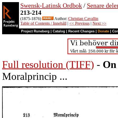
Swensk-Latinsk Ordbok
/
Senare del
213-214
(1875-1876)
Author:
Christian Cavallin
Table of Contents / Innehåll
|
<< Previous
|
Next >>
Project Runeberg
|
Catalog
|
Recent Changes
|
Donate
|
Co
Full resolution (TIFF)
-
On 
Moralprincip ...