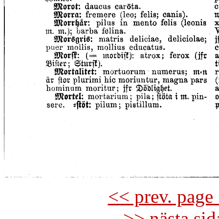
<< prev. page 
>> nästa si