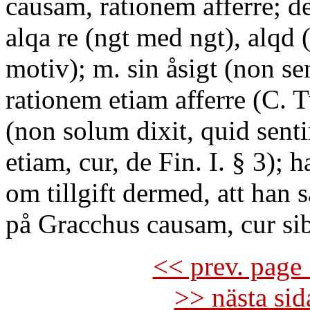
causam, rationem afferre; d
alqa re (ngt med ngt), alqd (
motiv); m. sin åsigt (non se
rationem etiam afferre (C. Tu
(non solum dixit, quid senti
etiam, cur, de Fin. I. § 3);
om tillgift dermed, att han 
på Gracchus causam, cur si
<< prev. page 
>> nästa si