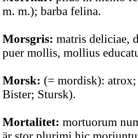
m. m.); barba felina.
Morsgris:
matris deliciae, d
puer mollis, mollius educat
Morsk:
(= mordisk): atrox; 
Bister; Stursk).
Mortalitet:
mortuorum num
är stor plurimi hic moriunt