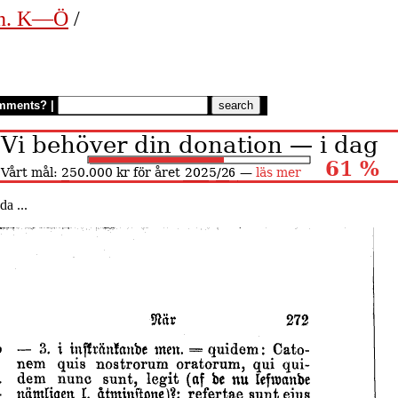
en. K—Ö
/
mments?
|
a ...