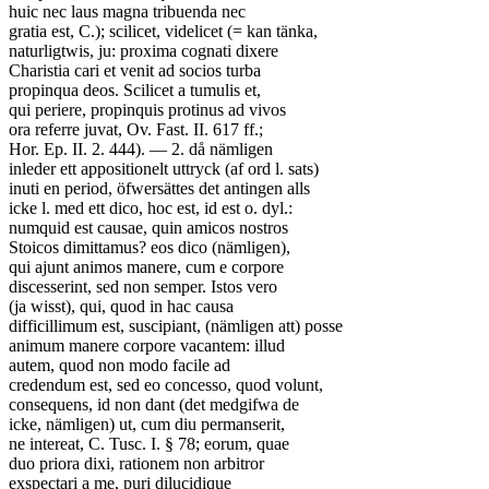
huic nec laus magna tribuenda nec
gratia est, C.); scilicet, videlicet (= kan tänka,
naturligtwis, ju: proxima cognati dixere
Charistia cari et venit ad socios turba
propinqua deos. Scilicet a tumulis et,
qui periere, propinquis protinus ad vivos
ora referre juvat, Ov. Fast. II. 617 ff.;
Hor. Ep. II. 2. 444). — 2. då nämligen
inleder ett appositionelt uttryck (af ord l. sats)
inuti en period, öfwersättes det antingen alls
icke l. med ett dico, hoc est, id est o. dyl.:
numquid est causae, quin amicos nostros
Stoicos dimittamus? eos dico (nämligen),
qui ajunt animos manere, cum e corpore
discesserint, sed non semper. Istos vero
(ja wisst), qui, quod in hac causa
difficillimum est, suscipiant, (nämligen att) posse
animum manere corpore vacantem: illud
autem, quod non modo facile ad
credendum est, sed eo concesso, quod volunt,
consequens, id non dant (det medgifwa de
icke, nämligen) ut, cum diu permanserit,
ne intereat, C. Tusc. I. § 78; eorum, quae
duo priora dixi, rationem non arbitror
exspectari a me, puri dilucidique