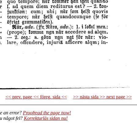
<< prev. page << föreg. sida <<
>> nästa sida >> next page >>
e an error?
Proofread the page now!
du något fel?
Korrekturläs sidan nu!