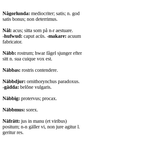
Någorlunda:
mediocriter; satis; n. god
satis bonus; non deterrimus.
Nål:
acus; sitta som på n-r aestuare.
-hufwud:
caput acūs.
-makare:
acuum
fabricator.
Näbb:
rostrum; hwar fågel sjunger efter
sitt n. sua cuique vox est.
Näbbas:
rostris contendere.
Näbbdjur:
ornithorynchus paradoxus.
-gädda:
belŏne vulgaris.
Näbbig:
protervus; procax.
Näbbmus:
sorex.
Näfrätt:
jus in manu (et viribus)
positum; n-n gäller vi, non jure agitur l.
geritur res.