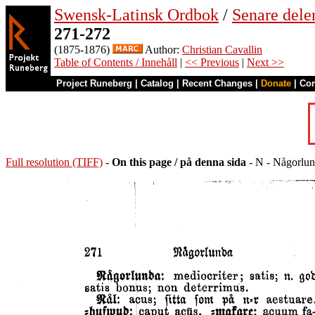
Swensk-Latinsk Ordbok
/
Senare del
271-272
(1875-1876)
Author:
Christian Cavallin
Table of Contents / Innehåll
|
<< Previous
|
Next >>
Project Runeberg
|
Catalog
|
Recent Changes
|
Donate
|
Co
Full resolution (TIFF)
-
On this page / på denna sida
- N - Någorlund