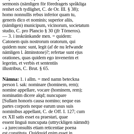
sermonis (nämligen för föredragets språkliga
renhet och tydlighet, C. de Or. III. § 38);
homo nonnullis rebus inferior quam tu,
generis dico et nominis; superior aliis,
(nämligen) municipum, vicinorum, societatum
studio, C. pro Plancio § 30 (jfr Törneros).
— 3. i inskränkande men. = quidem:
Catonem quis nostrorum oratorum, qui
quidem nunc sunt, legit (af de nu lefwande
nämligen l. åtminstone)?; refertae sunt ejus
orationes, quas quidem ego invenerim et
legerim, et verbis et sententiis
illustribus, C. Brut. § 65.
Nämna:
1. i allm. = med namn beteckna
person l. sak: nominare (hominem, rem);
nomine appellare, vocare (hominem, rem);
nominatim dicere alqd; nuncupare
[Sullam honoris causa nomino; neque eas
partes corporis neque earum usus suis
nominibus appellant, C. de Off. I. 127; cum
ex XII satis esset ea praestari, quae
essent linguā nuncupata (uttryckligen nämndt)
- a jureconsultis etiam reticentiae poena
est constituta. Quidquid enim esset in