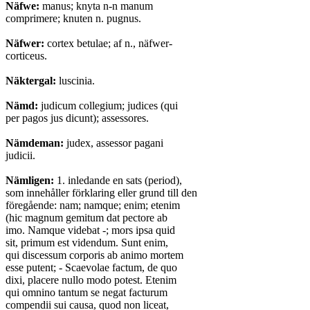
Näfwe:
manus; knyta n-n manum
comprimere; knuten n. pugnus.
Näfwer:
cortex betulae; af n., näfwer-
corticeus.
Näktergal:
luscinia.
Nämd:
judicum collegium; judices (qui
per pagos jus dicunt); assessores.
Nämdeman:
judex, assessor pagani
judicii.
Nämligen:
1. inledande en sats (period),
som innehåller förklaring eller grund till den
föregående: nam; namque; enim; etenim
(hic magnum gemitum dat pectore ab
imo. Namque videbat -; mors ipsa quid
sit, primum est videndum. Sunt enim,
qui discessum corporis ab animo mortem
esse putent; - Scaevolae factum, de quo
dixi, placere nullo modo potest. Etenim
qui omnino tantum se negat facturum
compendii sui causa, quod non liceat,