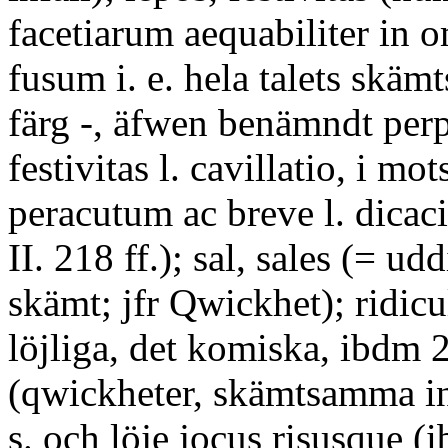
facetiarum aequabiliter in 
fusum i. e. hela talets skäm
färg -, äfwen benämndt per
festivitas l. cavillatio, i mot
peracutum ac breve l. dicaci
II. 218 ff.); sal, sales (= udd
skämt; jfr Qwickhet); ridic
löjliga, det komiska, ibdm 
(qwickheter, skämtsamma in
s. och löje jocus risusque (