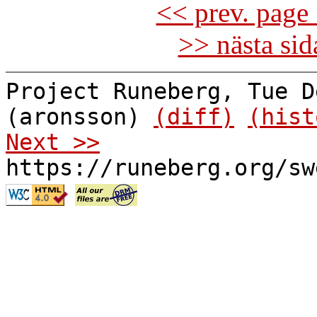
<< prev. page 
>> nästa si
Project Runeberg, Tue D
(aronsson)
(diff)
(hist
Next >>
https://runeberg.org/sw