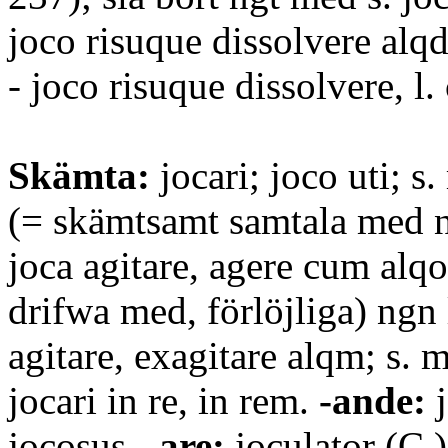
joco risuque dissolvere alqd
- joco risuque dissolvere, l. 
Skämta:
jocari; joco uti; s
(= skämtsamt samtala med n
joca agitare, agere cum alqo
drifwa med, förlöjliga) ngn
agitare, exagitare alqm; s. 
jocari in re, in rem.
-ande:
j
jocosus.
-are:
joculator (C.