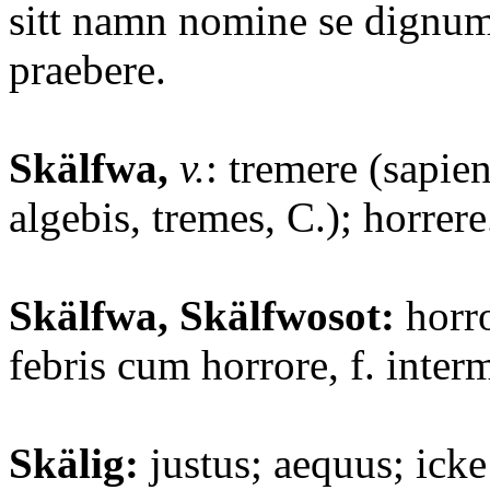
sitt namn nomine se dignum
praebere.
Skälfwa,
v.
: tremere (sapien
algebis, tremes, C.); horrere
Skälfwa, Skälfwosot:
horro
febris cum horrore, f. interm
Skälig:
justus; aequus; icke