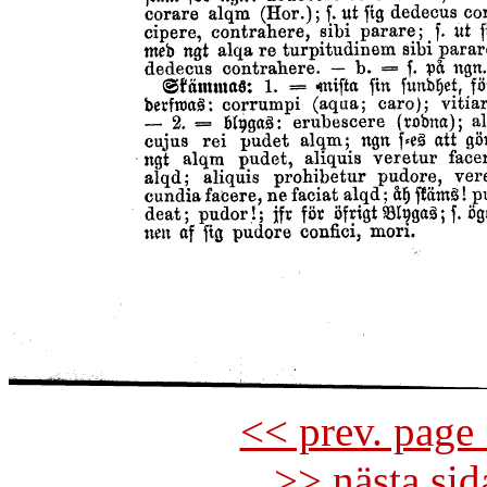
<< prev. page 
>> nästa si