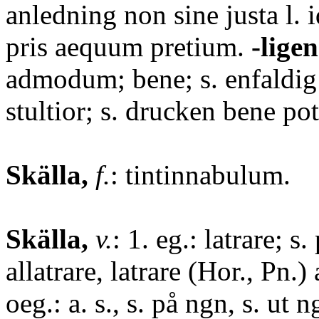
anledning non sine justa l. 
pris aequum pretium.
-ligen
admodum; bene; s. enfaldig s
stultior; s. drucken bene pot
Skälla,
f.
: tintinnabulum.
Skälla,
v.
: 1. eg.: latrare; s
allatrare, latrare (Hor., Pn.
oeg.: a. s., s. på ngn, s. ut n