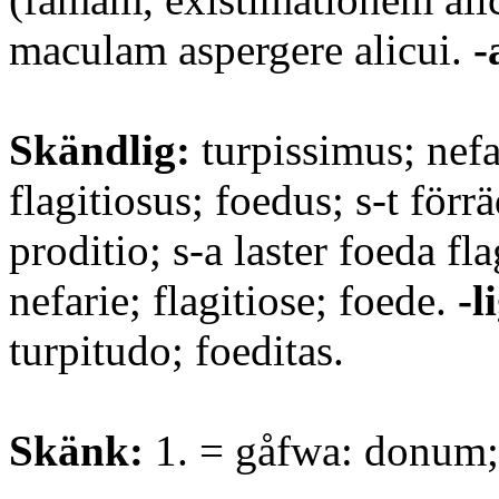
maculam aspergere alicui.
-
Skändlig:
turpissimus; nefa
flagitiosus; foedus; s-t förrä
proditio; s-a laster foeda fla
nefarie; flagitiose; foede.
-l
turpitudo; foeditas.
Skänk:
1. = gåfwa: donum