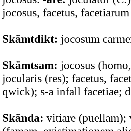
jocosus, facetus, facetiarum
Skämtdikt:
jocosum carme
Skämtsam:
jocosus (homo, 
jocularis (res); facetus, fac
qwick); s-a infall facetiae; d
Skända:
vitiare (puellam); 
(famam, existimationem alic