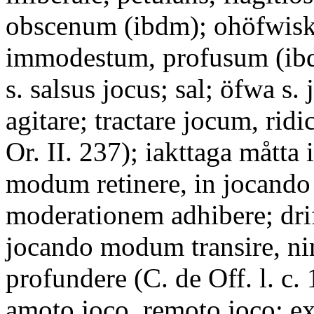
obscenum (ibdm); ohöfwiskt,
immodestum, profusum (ibd
s. salsus jocus; sal; öfwa s.
agitare; tractare jocum, ridi
Or. II. 237); iakttaga måtta 
modum retinere, in jocando
moderationem adhibere; drifw
jocando modum transire, n
profundere (C. de Off. l. c. 
amoto joco, remoto joco; e