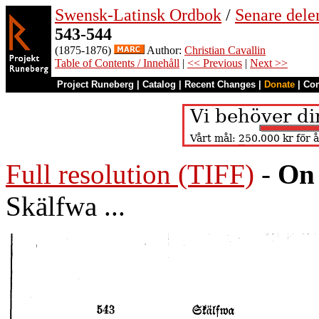
Swensk-Latinsk Ordbok
/
Senare del
543-544
(1875-1876)
Author:
Christian Cavallin
Table of Contents / Innehåll
|
<< Previous
|
Next >>
Project Runeberg
|
Catalog
|
Recent Changes
|
Donate
|
Co
Full resolution (TIFF)
-
On 
Skälfwa ...