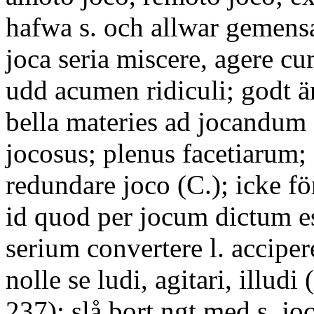
hafwa s. och allwar gemen
joca seria miscere, agere cu
udd acumen ridiculi; godt ä
bella materies ad jocandum (C
jocosus; plenus facetiarum; 
redundare joco (C.); icke för
id quod per jocum dictum es
serium convertere l. accipere
nolle se ludi, agitari, illudi 
237); slå bort ngt med s. jo