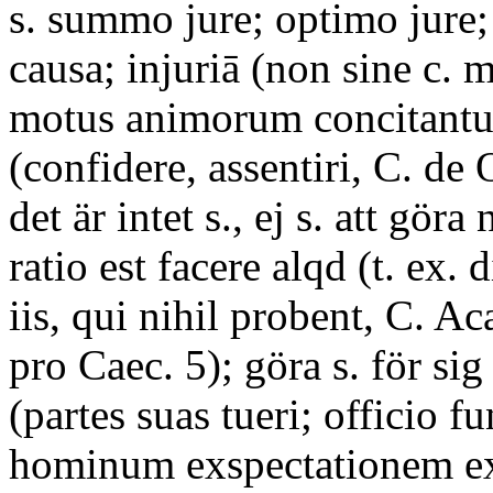
s. summo jure; optimo jure; 
causa; injuriā (non sine c. 
motus animorum concitantu
(confidere, assentiri, C. de O
det är intet s., ej s. att göra
ratio est facere alqd (t. ex.
iis, qui nihil probent, C. Aca
pro Caec. 5); göra s. för sig 
(partes suas tueri; officio fu
hominum exspectationem exp