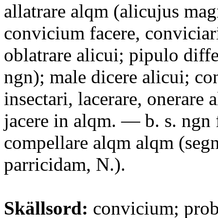
allatrare alqm (alicujus mag
convicium facere, conviciari
oblatrare alicui; pipulo diff
ngn); male dicere alicui; co
insectari, lacerare, onerare
jacere in alqm. — b. s. ngn 
compellare alqm alqm (seg
parricidam, N.).
Skällsord:
convicium; pro