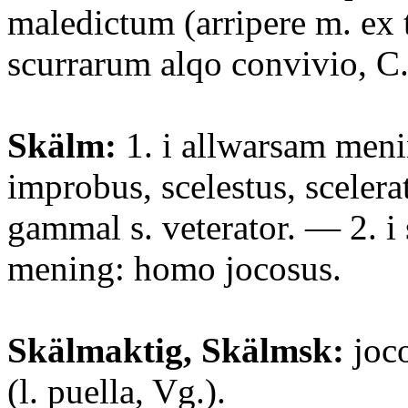
maledictum (arripere m. ex t
scurrarum alqo convivio, C.
Skälm:
1. i allwarsam men
improbus, scelestus, scelera
gammal s. veterator. — 2. 
mening: homo jocosus.
Skälmaktig, Skälmsk:
joco
(l. puella, Vg.).