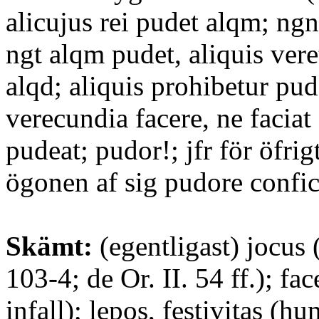
alicujus rei pudet alqm; ngn
ngt alqm pudet, aliquis vere
alqd; aliquis prohibetur pud
verecundia facere, ne faciat
pudeat; pudor!; jfr för öfrig
ögonen af sig pudore confic
Skämt:
(egentligast) jocus 
103-4; de Or. II. 54 ff.); fa
infall); lepos, festivitas (h