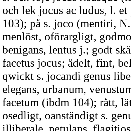
och lek jocus ac ludus, l. et 
103); på s. joco (mentiri, N
menlöst, oförargligt, godmo
benigans, lentus j.; godt sk
facetus jocus; ädelt, fint, be
qwickt s. jocandi genus lib
elegans, urbanum, venustu
facetum (ibdm 104); rått, lät
osedligt, oanständigt s. genu
illiberale, petulans, flagiti