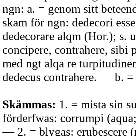
ngn: a. = genom sitt beteend
skam för ngn: dedecori esse 
dedecorare alqm (Hor.); s. u
concipere, contrahere, sibi p
med ngt alqa re turpitudinem
dedecus contrahere. — b. = 
Skämmas:
1. = mista sin s
förderfwas: corrumpi (aqua; 
— 2. = blygas: erubescere (