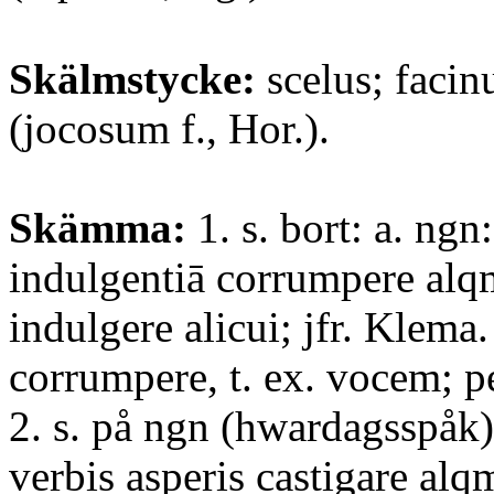
Skälmstycke:
scelus; facin
(jocosum f., Hor.).
Skämma:
1. s. bort: a. ngn
indulgentiā corrumpere alq
indulgere alicui; jfr. Klema
corrumpere, t. ex. vocem; p
2. s. på ngn (hwardagsspåk)
verbis asperis castigare alq