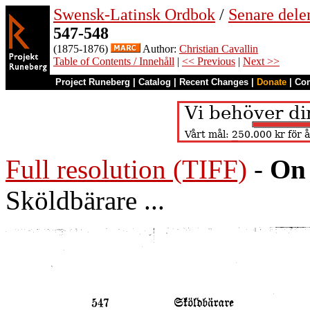
Swensk-Latinsk Ordbok
/
Senare del
547-548
(1875-1876)
Author:
Christian Cavallin
Table of Contents / Innehåll
|
<< Previous
|
Next >>
Project Runeberg
|
Catalog
|
Recent Changes
|
Donate
|
Co
Full resolution (TIFF)
-
On 
Sköldbärare ...