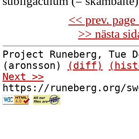
subligaculum (= skambälte)
<< prev. page 
>> nästa si
Project Runeberg, Tue D
(aronsson)
(diff)
(hist
Next >>
https://runeberg.org/sw