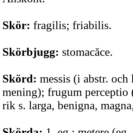
Skör:
fragilis; friabilis.
Skörbjugg:
stomacăce.
Skörd:
messis (i abstr. och 
mening); frugum perceptio (
rik s. larga, benigna, magn
Skörda:
1. eg.: metere (eg.