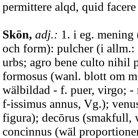
permittere alqd, quid facere 
Skön,
adj.:
1. i eg. mening 
och form): pulcher (i allm.: 
urbs; agro bene culto nihil p
formosus (wanl. blott om m
wälbildad - f. puer, virgo; -
f-issimus annus, Vg.); venus
figura); decōrus (smakfull,
concinnus (wäl proportionera