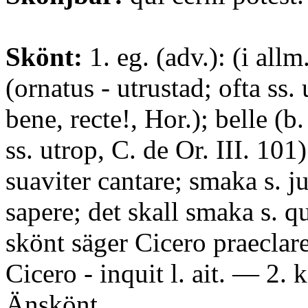
Skönt:
1. eg. (adv.): (i allm
(ornatus - utrustad; ofta ss.
bene, recte!, Hor.); belle (b. 
ss. utrop, C. de Or. III. 101)
suaviter cantare; smaka s. 
sapere; det skall smaka s. q
skönt säger Cicero praeclar
Cicero - inquit l. ait. — 2.
Änskönt.