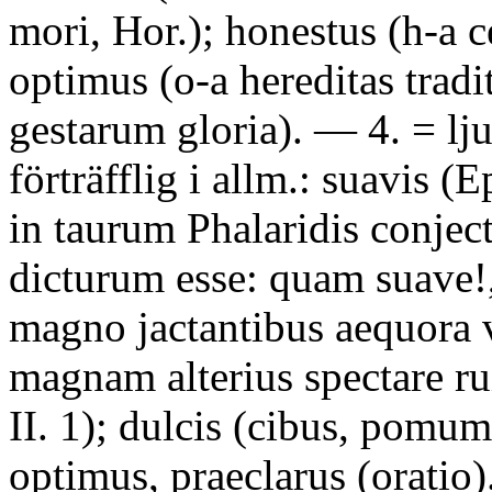
mori, Hor.); honestus (h-a ce
optimus (o-a hereditas tradit
gestarum gloria). — 4. = lju
förträfflig i allm.: suavis (E
in taurum Phalaridis conject
dicturum esse: quam suave!,
magno jactantibus aequora v
magnam alterius spectare ru
II. 1); dulcis (cibus, pomum
optimus, praeclarus (oratio)