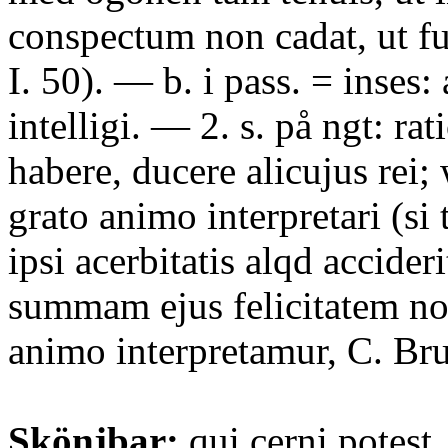
conspectum non cadat, ut fu
I. 50). — b. i pass. = inses:
intelligi. — 2. s. på ngt: ra
habere, ducere alicujus rei; 
grato animo interpretari (si 
ipsi acerbitatis alqd accider
summam ejus felicitatem non
animo interpretamur, C. Brut
Skönjbar:
qui cerni potest.