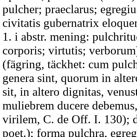
pulcher; praeclarus; egregiu
civitatis gubernatrix eloque
1. i abstr. mening: pulchritu
corporis; virtutis; verborum
(fägring, täckhet: cum pulc
genera sint, quorum in alte
sit, in altero dignitas, venu
muliebrem ducere debemus,
virilem, C. de Off. I. 130); 
poet.); forma pulchra, egreg