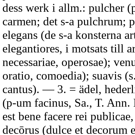
dess werk i allm.: pulcher (
carmen; det s-a pulchrum; p
elegans (de s-a konsterna art
elegantiores, i motsats till a
necessariae, operosae); venu
oratio, comoedia); suavis (s
cantus). — 3. = ädel, hederl
(p-um facinus, Sa., T. Ann. 
est bene facere rei publicae,
decōrus (dulce et decorum e