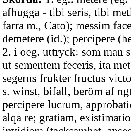
afhugga - tibi seris, tibi met
farra m., Cato); messim face
demetere (id.); percipere (
2. i oeg. uttryck: som man s
ut sementem feceris, ita mete
segerns frukter fructus victo
s. winst, bifall, beröm af ng
percipere lucrum, approbat
alqa re; gratiam, existimati
invidiam (tacksamhet, ansee