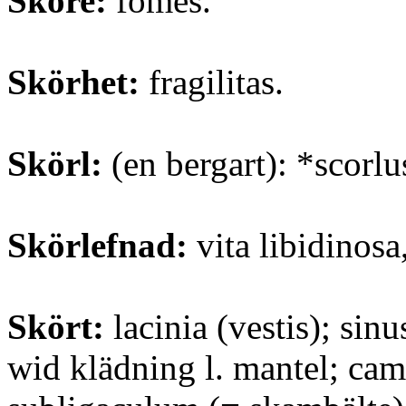
Sköre:
fomes.
Skörhet:
fragilitas.
Skörl:
(en bergart): *scorlu
Skörlefnad:
vita libidinosa
Skört:
lacinia (vestis); sinu
wid klädning l. mantel; cam