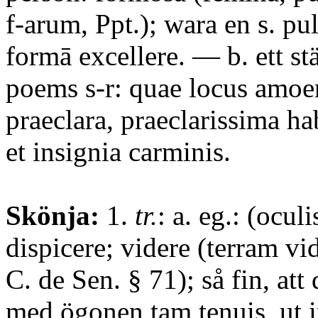
f-arum, Ppt.); wara en s. pu
formā excellere. — b. ett stäl
poems s-r: quae locus amoen
praeclara, praeclarissima ha
et insignia carminis.
Skönja:
1.
tr.
: a. eg.: (oculi
dispicere; videre (terram vid
C. de Sen. § 71); så fin, att
med ögonen tam tenuis, ut 