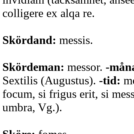
colligere ex alqa re.
Skördand:
messis.
Skördeman:
messor.
-mån
Sextilis (Augustus).
-tid:
me
focum, si frigus erit, si mess
umbra, Vg.).