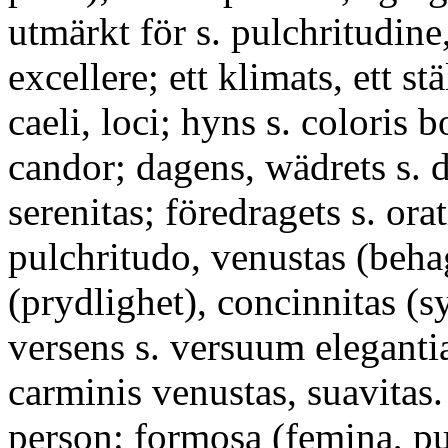
utmärkt för s. pulchritudine
excellere; ett klimats, ett st
caeli, loci; hyns s. coloris b
candor; dagens, wädrets s. d
serenitas; föredragets s. ora
pulchritudo, venustas (beha
(prydlighet), concinnitas (s
versens s. versuum elegantia
carminis venustas, suavitas
person: formosa (femina, pue