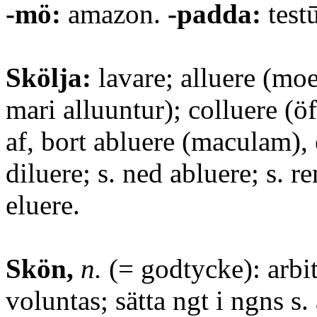
-mö:
amazon.
-padda:
test
Skölja:
lavare; alluere (moe
mari alluuntur); colluere (öf
af, bort abluere (maculam), e
diluere; s. ned abluere; s. r
eluere.
Skön,
n.
(= godtycke): arbi
voluntas; sätta ngt i ngns s. 