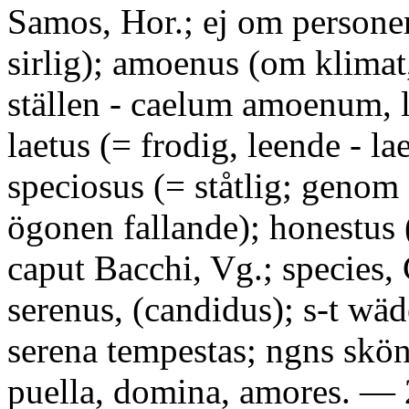
Samos, Hor.; ej om personer)
sirlig); amoenus (om klimat,
ställen - caelum amoenum, 
laetus (= frodig, leende - la
speciosus (= ståtlig; genom 
ögonen fallande); honestus 
caput Bacchi, Vg.; species, 
serenus, (candidus); s-t wäd
serena tempestas; ngns skön
puella, domina, amores. — 