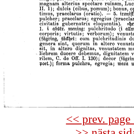
<< prev. page 
>> nästa si