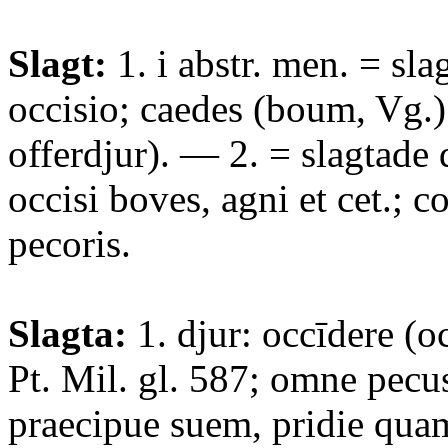
Slagt:
1. i abstr. men. = sla
occisio; caedes (boum, Vg.);
offerdjur). — 2. = slagtade d
occisi boves, agni et cet.; c
pecoris.
Slagta:
1. djur: occīdere (oc
Pt. Mil. gl. 587; omne pecus
praecipue suem, pridie quam