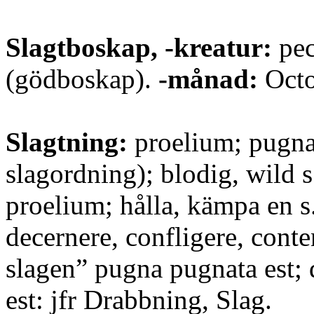
Slagtboskap, -kreatur:
pec
(gödboskap).
-månad:
Octo
Slagtning:
proelium; pugna;
slagordning); blodig, wild s
proelium; hålla, kämpa en s.
decernere, confligere, conte
slagen” pugna pugnata est;
est: jfr Drabbning, Slag.