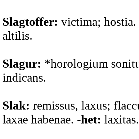
Slagtoffer:
victima; hostia
altilis.
Slagur:
*horologium sonitu
indicans.
Slak:
remissus, laxus; flaccu
laxae habenae.
-het:
laxitas.