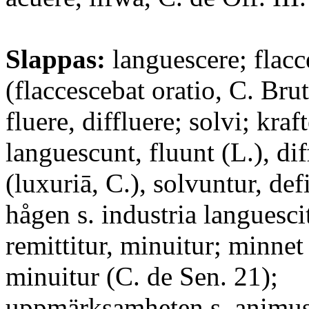
Slappas:
languescere; flacc
(flaccescebat oratio, C. Brut
fluere, diffluere; solvi; kraf
languescunt, fluunt (L.), dif
(luxuriā, C.), solvuntur, defi
hågen s. industria languesci
remittitur, minuitur; minne
minuitur (C. de Sen. 21);
uppmärksamheten s. animus l