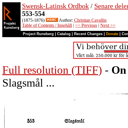
Swensk-Latinsk Ordbok
/
Senare del
553-554
(1875-1876)
Author:
Christian Cavallin
Table of Contents / Innehåll
|
<< Previous
|
Next >>
Project Runeberg
|
Catalog
|
Recent Changes
|
Donate
|
Co
Full resolution (TIFF)
-
On 
Slagsmål ...