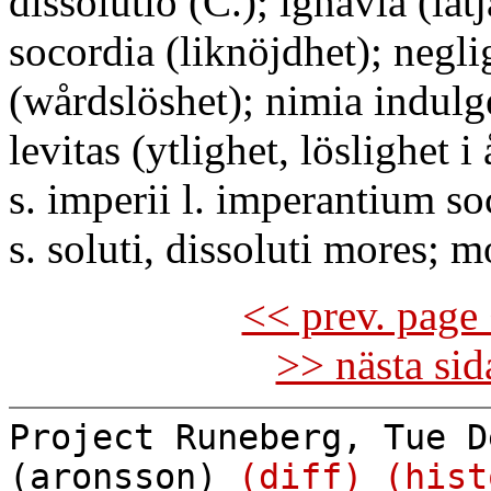
dissolutio (C.); ignavia (lät
socordia (liknöjdhet); negli
(wårdslöshet); nimia indulge
levitas (ytlighet, löslighet i
s. imperii l. imperantium so
s. soluti, dissoluti mores; 
<< prev. page 
>> nästa si
Project Runeberg, Tue D
(aronsson)
(diff)
(hist