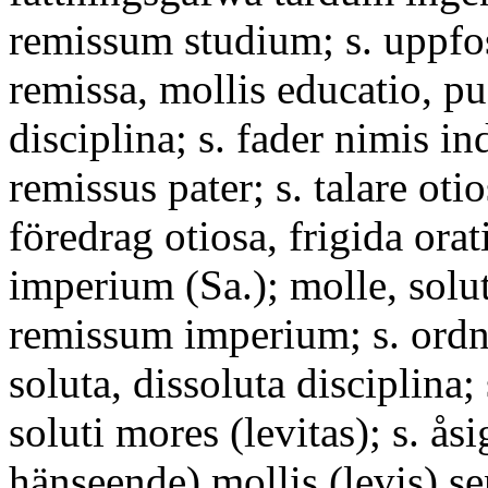
remissum studium; s. uppfo
remissa, mollis educatio, p
disciplina; s. fader nimis in
remissus pater; s. talare otio
föredrag otiosa, frigida orati
imperium (Sa.); molle, solu
remissum imperium; s. ordni
soluta, dissoluta disciplina;
soluti mores (levitas); s. åsig
hänseende) mollis (levis) se