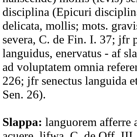
disciplina (Epicuri disciplin
delicata, mollis; mots. gravi
severa, C. de Fin. I. 37; jfr
languidus, enervatus - af sla
ad voluptatem omnia referen
226; jfr senectus languida et
Sen. 26).
Slappa:
languorem afferre a
acuere, lifwa, C. de Off. III.