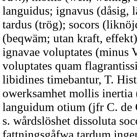
languidus; ignavus (dåsig, lä
tardus (trög); socors (liknöj
(beqwäm; utan kraft, effekt)
ignavae voluptates (minus Vi
voluptates quam flagrantis
libidines timebantur, T. Hist.
owerksamhet mollis inertia 
languidum otium (jfr C. de O
s. wårdslöshet dissoluta soco
fattningsgåfwa tardum ingen