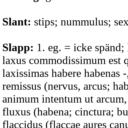
Slant:
stips; nummulus; sex
Slapp:
1. eg. = icke spänd; 
laxus commodissimum est 
laxissimas habere habenas -
remissus (nervus, arcus; ha
animum intentum ut arcum, 
fluxus (habena; cinctura; bu
flaccidus (flaccae aures can