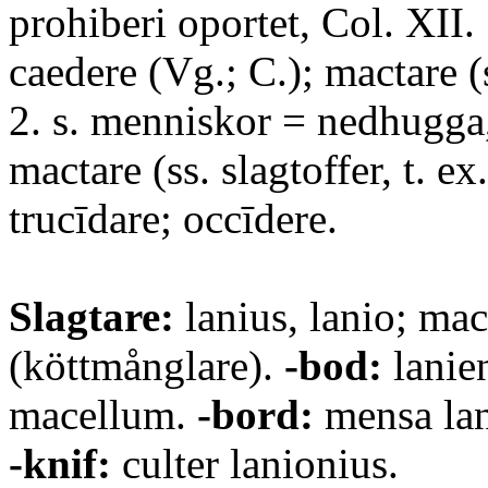
prohiberi oportet, Col. XII. 
caedere (Vg.; C.); mactare (
2. s. menniskor = nedhugga
mactare (ss. slagtoffer, t. ex.
trucīdare; occīdere.
Slagtare:
lanius, lanio; mac
(köttmånglare).
-bod:
lanien
macellum.
-bord:
mensa lani
-knif:
culter lanionius.