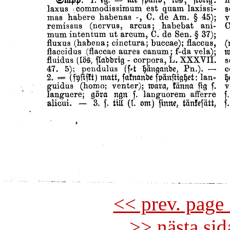
<< prev. page 
>> nästa si