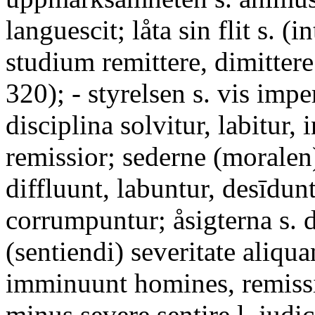
languescit; låta sin flit s. (
studium remittere, dimittere
320); - styrelsen s. vis imper
disciplina solvitur, labitur, i
remissior; sederne (moralen
diffluunt, labuntur, desīdunt
corrumpuntur; åsigterna s. d
(sentiendi) severitate aliqu
imminuunt homines, remissi
minus severe sentire l. judi