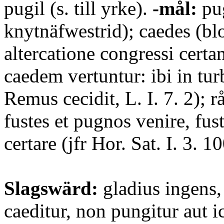
pugil (s. till yrke).
-mål:
pug
knytnäfwestrid); caedes (blo
altercatione congressi cert
caedem vertuntur: ibi in tur
Remus cecidit, L. I. 7. 2); rå
fustes et pugnos venire, fus
certare (jfr Hor. Sat. I. 3. 1
Slagswärd:
gladius ingens
caeditur, non pungitur aut ic