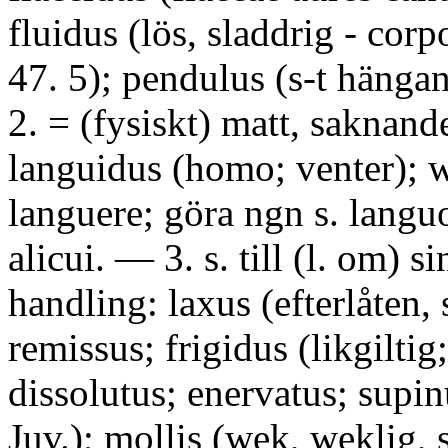
fluidus (lös, sladdrig - cor
47. 5); pendulus (s-t hänga
2. = (fysiskt) matt, saknand
languidus (homo; venter); w
languere; göra ngn s. langu
alicui. — 3. s. till (l. om) s
handling: laxus (efterlåten, 
remissus; frigidus (likgiltig;
dissolutus; enervatus; supi
Juv.); mollis (wek, weklig, 