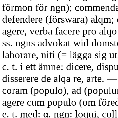
förmon för ngn); commendar
defendere (förswara) alqm; 
agere, verba facere pro alqo
ss. ngns advokat wid domsto
laborare, niti (= lägga sig u
c. t. i ett ämne: dicere, disp
disserere de alqa re, arte. —
coram (populo), ad (populu
agere cum populo (om före
e. t. med: α. ngn: loqui, col