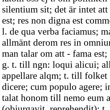
silentium sit; det är intet att
est; res non digna est com
l. de qua verba faciamus; m
allmänt derom res in omniu
man talar om att - fama est;
g. t. till ngn: loqui alicui; 
appellare alqm; t. till folk
dicere; cum populo agere; i
talat honom till nemo eum a
(objurgavit, reprehendit); t. 