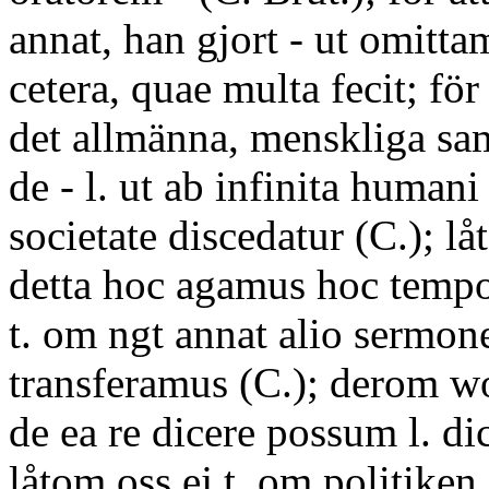
annat, han gjort - ut omitta
cetera, quae multa fecit; för 
det allmänna, menskliga sa
de - l. ut ab infinita humani
societate discedatur (C.); l
detta hoc agamus hoc tempo
t. om ngt annat alio sermo
transferamus (C.); derom wo
de ea re dicere possum l. di
låtom oss ej t. om politiken