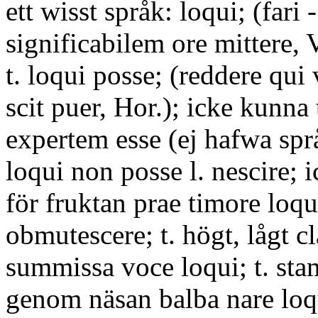
ett wisst språk: loqui; (fari 
significabilem ore mittere, 
t. loqui posse; (reddere qui
scit puer, Hor.); icke kunna 
expertem esse (ej hafwa spr
loqui non posse l. nescire; 
för fruktan prae timore loqu
obmutescere; t. högt, lågt cl
summissa voce loqui; t. sta
genom näsan balba nare loqu