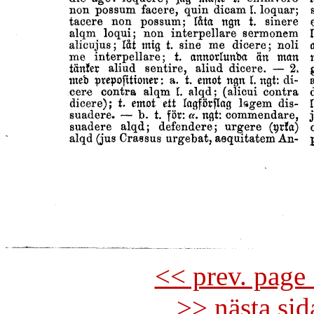
<< prev. page 
>> nästa si