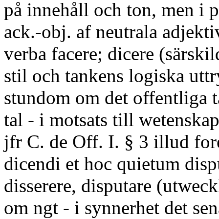
på innehåll och ton, men i 
ack.-obj. af neutrala adjek
verba facere; dicere (särskil
stil och tankens logiska uttr
stundom om det offentliga ta
tal - i motsats till wetenska
jfr C. de Off. I. § 3 illud fo
dicendi et hoc quietum disp
disserere, disputare (utweck
om ngt - i synnerhet det se