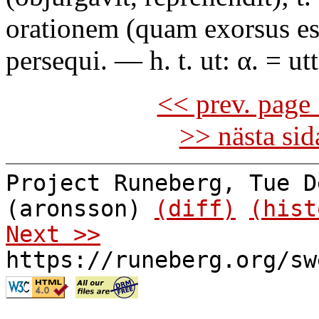
orationem (quam exorsus est
persequi. — h. t. ut: α. = utt
<< prev. page 
>> nästa si
Project Runeberg, Tue D
(aronsson)
(diff)
(hist
Next >>
https://runeberg.org/sw