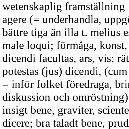
wetenskaplig framställning i 
agere (= underhandla, uppg
bättre tiga än illa t. melius
male loqui; förmåga, konst, t
dicendi facultas, ars, vis; rätt
potestas (jus) dicendi, (cu
= inför folket föredraga, bri
diskussion och omröstning); 
insigt bene, graviter, sciente
dicere; bra taladt bene, prud