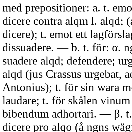
med prepositioner: a. t. emo
dicere contra alqm l. alqd; (
dicere); t. emot ett lagförsl
dissuadere. — b. t. för: α.
suadere alqd; defendere; ur
alqd (jus Crassus urgebat, 
Antonius); t. för sin wara m
laudare; t. för skålen vinum
bibendum adhortari. — β. t.
dicere pro alqo (å ngns wägna