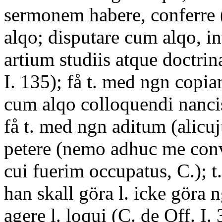
sermonem habere, conferre 
alqo; disputare cum alqo, in
artium studiis atque doctrin
I. 135); få t. med ngn copia
cum alqo colloquendi nancis
få t. med ngn aditum (alicu
petere (nemo adhuc me conv
cui fuerim occupatus, C.); t
han skall göra l. icke göra 
agere l. loqui (C. de Off. I. 