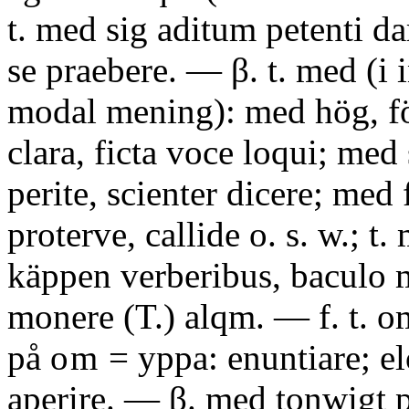
t. med sig aditum petenti da
se praebere. — β. t. med (i 
modal mening): med hög, fö
clara, ficta voce loqui; m
perite, scienter dicere; med 
proterve, callide o. s. w.; t. 
käppen verberibus, baculo m
monere (T.) alqm. — f. t. o
på
om
= yppa: enuntiare; el
aperire. — β. med tonwigt p