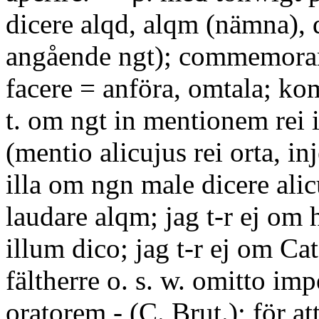
dicere alqd, alqm (nämna), 
angående ngt); commemora
facere = anföra, omtala; ko
t. om ngt in mentionem rei 
(mentio alicujus rei orta, inje
illa om ngn male dicere alicu
laudare alqm; jag t-r ej o
illum dico; jag t-r ej om Cato
fältherre o. s. w. omitto im
oratorem - (C. Brut.); för att