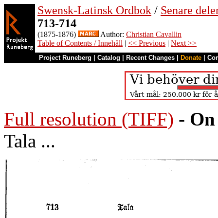
Swensk-Latinsk Ordbok
/
Senare del
713-714
(1875-1876)
Author:
Christian Cavallin
Table of Contents / Innehåll
|
<< Previous
|
Next >>
Project Runeberg
|
Catalog
|
Recent Changes
|
Donate
|
Co
Full resolution (TIFF)
-
On 
Tala ...