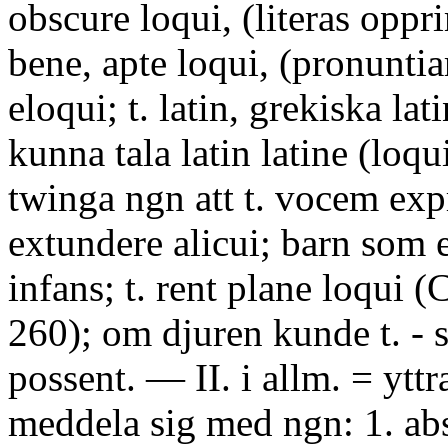
obscure loqui, (literas oppri
bene, apte loqui, (pronuntiar
eloqui; t. latin, grekiska lat
kunna tala latin latine (loqui
twinga ngn att t. vocem exp
extundere alicui; barn som e
infans; t. rent plane loqui (C
260); om djuren kunde t. - s
possent. — II. i allm. = yttra
meddela sig med ngn: 1. abs