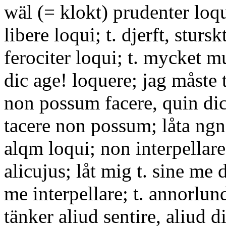
wäl (= klokt) prudenter loquer
libere loqui; t. djerft, stursk
ferociter loqui; t. mycket mu
dic age! loquere; jag måste 
non possum facere, quin dic
tacere non possum; låta ngn 
alqm loqui; non interpella
alicujus; låt mig t. sine me 
me interpellare; t. annorlu
tänker aliud sentire, aliud d