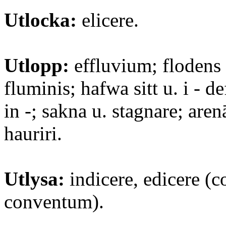
Utlocka:
elicere.
Utlopp:
effluvium; flodens 
fluminis; hafwa sitt u. i - de
in -; sakna u. stagnare; are
hauriri.
Utlysa:
indicere, edicere (c
conventum).