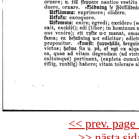
<< prev. page 
>> nästa si