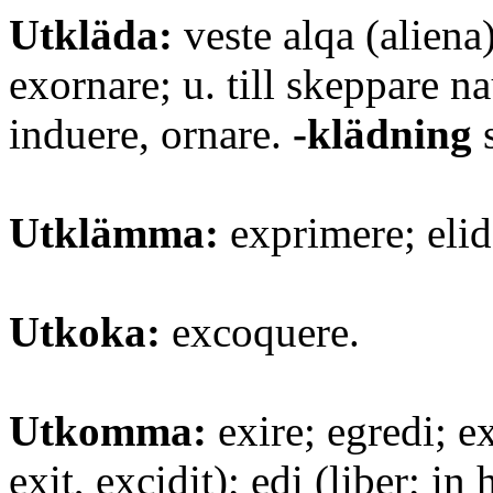
Utkläda:
veste alqa (aliena
exornare; u. till skeppare na
induere, ornare.
-klädning
s
Utklämma:
exprimere; elid
Utkoka:
excoquere.
Utkomma:
exire; egredi; e
exit, excidit); edi (liber; i