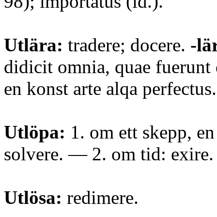
98); importatus (id.).
Utlära:
tradere; docere.
-lä
didicit omnia, quae fuerunt 
en konst arte alqa perfectus.
Utlöpa:
1. om ett skepp, en 
solvere. — 2. om tid: exire.
Utlösa:
redimere.