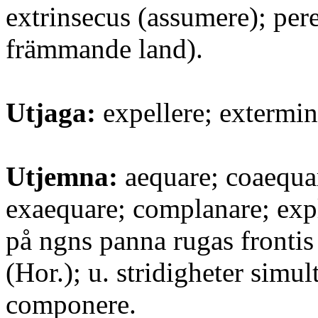
extrinsecus (assumere); pere
främmande land).
Utjaga:
expellere; extermin
Utjemna:
aequare; coaequa
exaequare; complanare; exp
på ngns panna rugas frontis
(Hor.); u. stridigheter simul
componere.