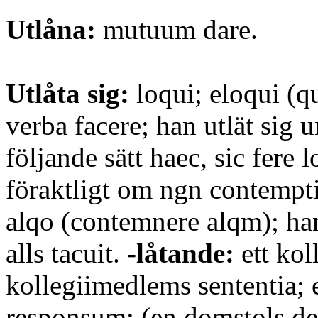
Utlåna:
mutuum dare.
Utlåta sig:
loqui; eloqui (qu
verba facere; han utlät sig 
följande sätt haec, sic fere l
föraktligt om ngn contempt
alqo (contemnere alqm); han
alls tacuit.
-låtande:
ett koll
kollegiimedlems sententia; e
responsum; (en domstols de