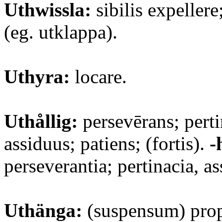
Uthwissla:
sibilis expellere
(eg. utklappa).
Uthyra:
locare.
Uthållig:
persevērans; perti
assiduus; patiens; (fortis).
-
perseverantia; pertinacia, as
Uthänga:
(suspensum) pro