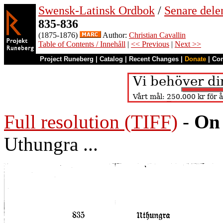
Swensk-Latinsk Ordbok
/
Senare del
835-836
(1875-1876)
Author:
Christian Cavallin
Table of Contents / Innehåll
|
<< Previous
|
Next >>
Project Runeberg
|
Catalog
|
Recent Changes
|
Donate
|
Co
Full resolution (TIFF)
-
On 
Uthungra ...