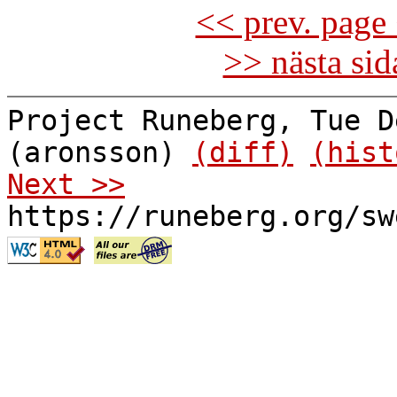
<< prev. page 
>> nästa si
Project Runeberg, Tue D
(aronsson)
(diff)
(hist
Next >>
https://runeberg.org/sw