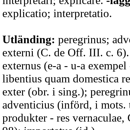
interpretari; explicare.
-läg
explicatio; interpretatio.
Utländing:
peregrinus; adv
externi (C. de Off. III. c. 6)
externus (e-a - u-a exempel 
libentius quam domestica re
exter (obr. i sing.); peregri
adventicius (införd, i mots. t
produkter - res vernaculae, C