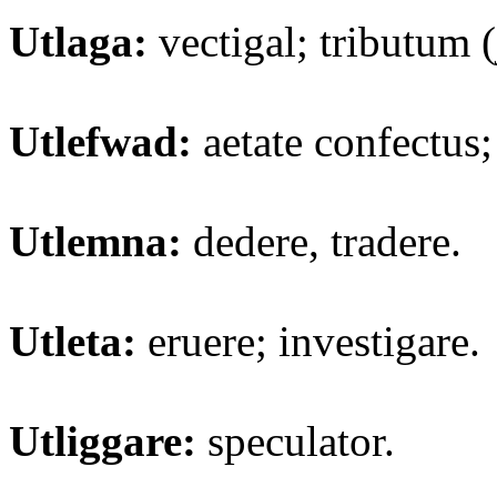
Utlaga:
vectigal; tributum (j
Utlefwad:
aetate confectus;
Utlemna:
dedere, tradere.
Utleta:
eruere; investigare.
Utliggare:
speculator.