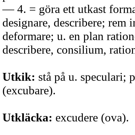
— 4. = göra ett utkast form
designare, describere; rem 
deformare; u. en plan ration
describere, consilium, ratio
Utkik:
stå på u. speculari; 
(excubare).
Utkläcka:
excudere (ova).