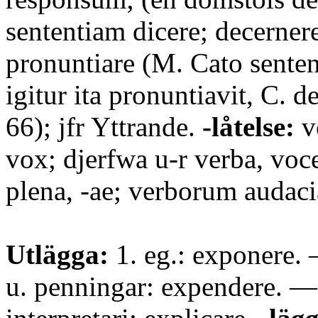
sententiam dicere; decerner
pronuntiare (M. Cato sentent
igitur ita pronuntiavit, C. de
66); jfr Yttrande.
-låtelse:
v
vox; djerfwa u-r verba, voce
plena, -ae; verborum audacia
Utlägga:
1. eg.: exponere. 
u. penningar: expendere. — b