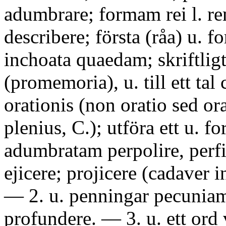
adumbrare; formam rei l. re
describere; första (råa) u. f
inchoata quaedam; skriftligt
(promemoria), u. till ett ta
orationis (non oratio sed or
plenius, C.); utföra ett u. 
adumbratam perpolire, perf
ejicere; projicere (cadaver
— 2. u. penningar pecuniam
profundere. — 3. u. ett ord