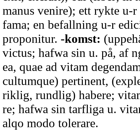
manus venire); ett rykte u-
fama; en befallning u-r edic
proponitur.
-komst:
(uppehä
victus; hafwa sin u. på, af n
ea, quae ad vitam degendam
cultumque) pertinent, (expl
riklig, rundlig) habere; vita
re; hafwa sin tarfliga u. vit
alqo modo tolerare.