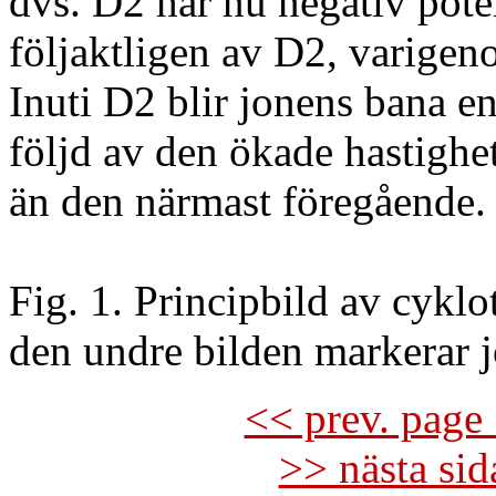
dvs. D2 har nu negativ poten
följaktligen av D2, varigen
Inuti D2 blir jonens bana en
följd av den ökade hastighet
än den närmast föregående.
Fig. 1. Principbild av cyklo
den undre bilden markerar j
<< prev. page 
>> nästa si