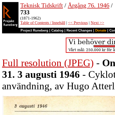
Teknisk Tidskrift
/
Årgång 76. 1946
/
733
(1871-1962)
Table of Contents / Innehåll
|
<< Previous
|
Next >>
Project Runeberg
|
Catalog
|
Recent Changes
|
Donate
|
Co
Full resolution (JPEG)
-
On
31. 3 augusti 1946
- Cyklot
användning, av Hugo Atterl