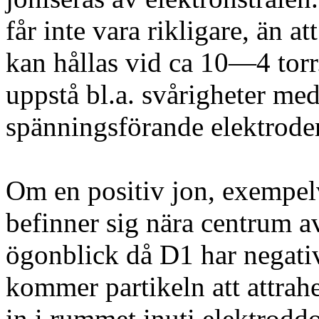
får inte vara rikligare, än a
kan hållas vid ca 10—4 torr
uppstå bl.a. svårigheter me
spänningsförande elektrode
Om en positiv jon, exempel
befinner sig nära centrum a
ögonblick då D1 har negati
kommer partikeln att attrah
in i rummet inuti elektroddo