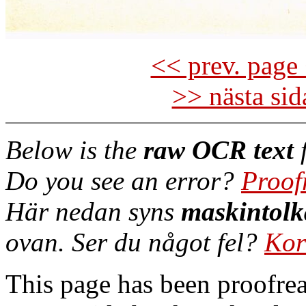
<< prev. page 
>> nästa si
Below is the
raw OCR text
f
Do you see an error?
Proof
Här nedan syns
maskintolk
ovan. Ser du något fel?
Kor
This page has been proofre