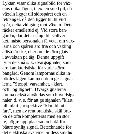
Lyktan visar olika signalbild för väx-

elns olika lägen, t. ex. en sned pil, då

växeln ligger till sidospåret och en

rektangel, då den ligger till huvud-

spår, detta vid gång mot växeln. Detta

räcker emellertid ej. Vid stora ban-

gårdar, där det är långt till ställver-

ket, måste personalen få veta, om väx-

larna och spåren äro fria och växling

alltså får ske, eller om de förreglats

i avvaktan på tåg. Denna uppgift

fylla de små s. k. dvärgsignaler, som

äro karakteristiska för varje större

bangård. Genom lampornas olika in-

bördes lägen kan med dem ges signa-

lerna ”Stoppi, varsamhet, «klart.

och ”ogiltighet”. Dvärgsignalerna

kunna också användas som huvudsig-

naler, d. v. s. för att ge signalen ”klart

till infart”, respektive ”klart till ut-

fart”, men av rent praktiska skäl bru-

ka de ofta kompletteras med en stör-

re, högre upp placerad och därför

bättre synlig signal. Betecknande för

det elektriska systemet är dess smidig-
