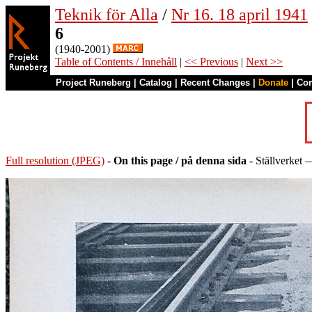
Teknik för Alla
/
Nr 16. 18 april 1941
6
(1940-2001)
Table of Contents / Innehåll
|
<< Previous
|
Next >>
Project Runeberg
|
Catalog
|
Recent Changes
|
Donate
|
Co
Full resolution (JPEG)
-
On this page / på denna sida
- Ställverket