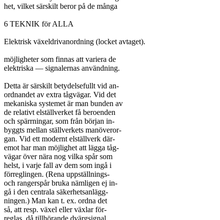
het, vilket särskilt beror på de många

6 TEKNIK för ALLA

Elektrisk växeldrivanordning (locket avtaget).

möjligheter som finnas att variera de

elektriska — signalernas användning.

Detta är särskilt betydelsefullt vid an-

ordnandet av extra tågvägar. Vid det

mekaniska systemet är man bunden av

de relativt elställverket få beroenden

och spärrningar, som från början in-

byggts mellan ställverkets manöveror-

gan. Vid ett modernt elställverk där-

emot har man möjlighet att lägga tåg-

vägar över nära nog vilka spår som

helst, i varje fall av dem som ingå i

förreglingen. (Rena uppställnings-

och rangerspår bruka nämligen ej in-

gå i den centrala säkerhetsanlägg-

ningen.) Man kan t. ex. ordna det

så, att resp. växel eller växlar för-

reglas, då tillhörande dvärgsignal
