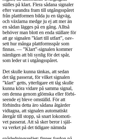
ställes på klart. Flera sådana signaler

efter varandra fram till utgångsspåret

från plattformen bilda ju en tågväg,

och växlarna medge ju ej att mer än

en sådan lägges på en gång. Alltså

behöver man blott en enda ställare för

att ge signalen ”klart till utfart”, oav-

sett hur många plattformsspår som

finnas. — ”Klart”-signalen kommer

nämligen att bli synlig för det spår,

som leder ut i utgångsspåret.

Det skulle kunna tänkas, att sedan

det tåg passerat, för vilket signalen

”klart” getts, ytterligare ett tåg skulle

kunna köra vidare på samma signal,

om denna genom glömska eller förbi-

seende ej bleve omställd. För att

förhindra detta äro sådana åtgärder

vidtagna, att signalen automatiskt

återgår till stopp, så snart lokomoti-

vet passerat. Att så sker beror i själ-

va verket på det tidigare nämnda

spårledningsreläet; finnes fordon på
