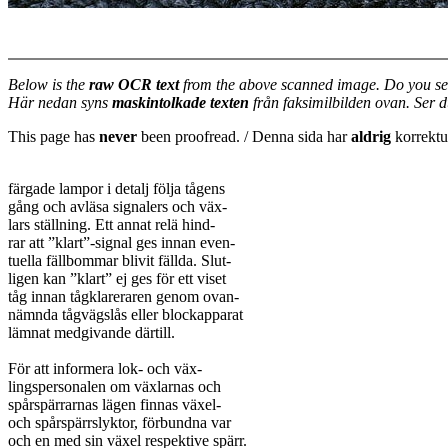
Below is the
raw OCR text
from the above scanned image. Do you se
Här nedan syns
maskintolkade texten
från faksimilbilden ovan. Ser 
This page has
never
been proofread. / Denna sida har
aldrig
korrektur
färgade lampor i detalj följa tågens

gång och avläsa signalers och väx-

lars ställning. Ett annat relä hind-

rar att ”klart”-signal ges innan even-

tuella fällbommar blivit fällda. Slut-

ligen kan ”klart” ej ges för ett viset

tåg innan tågklareraren genom ovan-

nämnda tågvägslås eller blockapparat

lämnat medgivande därtill.

För att informera lok- och väx-

lingspersonalen om växlarnas och

spårspärrarnas lägen finnas växel-

och spårspärrslyktor, förbundna var

och en med sin växel respektive spärr.
