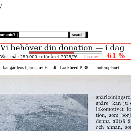
/
mments?
|
 — bangårdens hjärna, av H—dt - Lockheed P-38 — fantomplanet