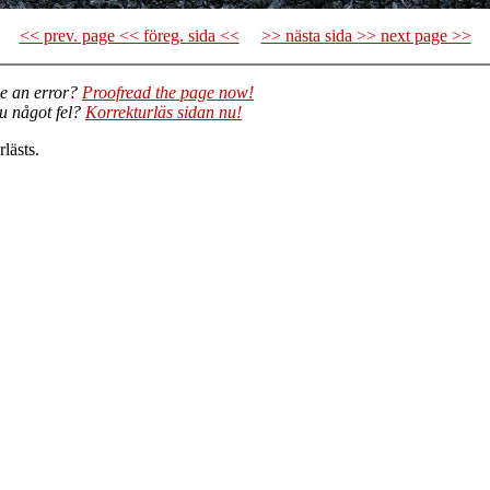
<< prev. page << föreg. sida <<
>> nästa sida >> next page >>
e an error?
Proofread the page now!
du något fel?
Korrekturläs sidan nu!
lästs.