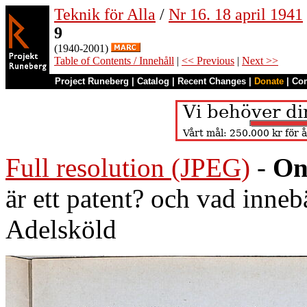
Teknik för Alla
/
Nr 16. 18 april 1941
9
(1940-2001)
Table of Contents / Innehåll
|
<< Previous
|
Next >>
Project Runeberg
|
Catalog
|
Recent Changes
|
Donate
|
Co
Full resolution (JPEG)
-
On
är ett patent? och vad inne
Adelsköld