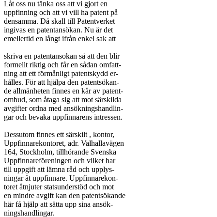
Låt oss nu tänka oss att vi gjort en

uppfinning och att vi vill ha patent på

densamma. Då skall till Patentverket

ingivas en patentansökan. Nu är det

emellertid en långt ifrån enkel sak att

skriva en patentansokan så att den blir

formellt riktig och får en sådan omfatt-

ning att ett förmånligt patentskydd er-

hålles. För att hjälpa den patentsökan-

de allmänheten finnes en kår av patent-

ombud, som åtaga sig att mot särskilda

avgifter ordna med ansökningshandlin-

gar och bevaka uppfinnarens intressen.

Dessutom finnes ett särskilt , kontor,

Uppfinnarekontoret, adr. Valhallavägen

164, Stockholm, tillhörande Svenska

Uppfinnareföreningen och vilket har

till uppgift att lämna råd och upplys-

ningar åt uppfinnare. Uppfinnarekon-

toret åtnjuter statsunderstöd och mot

en mindre avgift kan den patentsökande

här få hjälp att sätta upp sina ansök-

ningshandlingar.
