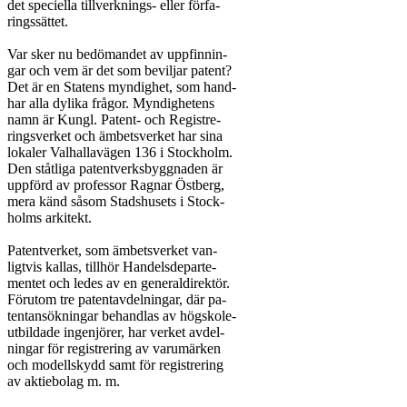
det speciella tillverknings- eller förfa-

ringssättet.

Var sker nu bedömandet av uppfinnin-

gar och vem är det som beviljar patent?

Det är en Statens myndighet, som hand-

har alla dylika frågor. Myndighetens

namn är Kungl. Patent- och Registre-

ringsverket och ämbetsverket har sina

lokaler Valhallavägen 136 i Stockholm.

Den ståtliga patentverksbyggnaden är

uppförd av professor Ragnar Östberg,

mera känd såsom Stadshusets i Stock-

holms arkitekt.

Patentverket, som ämbetsverket van-

ligtvis kallas, tillhör Handelsdeparte-

mentet och ledes av en generaldirektör.

Förutom tre patentavdelningar, där pa-

tentansökningar behandlas av högskole-

utbildade ingenjörer, har verket avdel-

ningar för registrering av varumärken

och modellskydd samt för registrering

av aktiebolag m. m.
