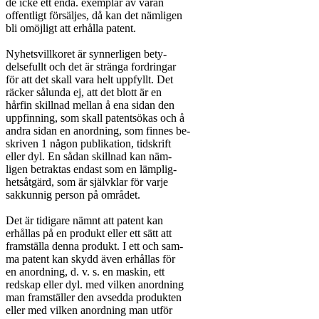
de icke ett enda. exemplar av varan

offentligt försäljes, då kan det nämligen

bli omöjligt att erhålla patent.

Nyhetsvillkoret är synnerligen bety-

delsefullt och det är stränga fordringar

för att det skall vara helt uppfyllt. Det

räcker sålunda ej, att det blott är en

hårfin skillnad mellan å ena sidan den

uppfinning, som skall patentsökas och å

andra sidan en anordning, som finnes be-

skriven 1 någon publikation, tidskrift

eller dyl. En sådan skillnad kan näm-

ligen betraktas endast som en lämplig-

hetsåtgärd, som är självklar för varje

sakkunnig person på området.

Det är tidigare nämnt att patent kan

erhållas på en produkt eller ett sätt att

framställa denna produkt. I ett och sam-

ma patent kan skydd även erhållas för

en anordning, d. v. s. en maskin, ett

redskap eller dyl. med vilken anordning

man framställer den avsedda produkten

eller med vilken anordning man utför
