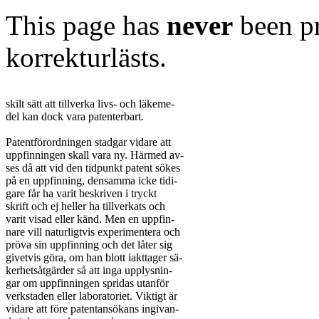
This page has
never
been pr
korrekturlästs.
skilt sätt att tillverka livs- och läkeme-

del kan dock vara patenterbart.

Patentförordningen stadgar vidare att

uppfinningen skall vara ny. Härmed av-

ses då att vid den tidpunkt patent sökes

på en uppfinning, densamma icke tidi-

gare får ha varit beskriven i tryckt

skrift och ej heller ha tillverkats och

varit visad eller känd. Men en uppfin-

nare vill naturligtvis experimentera och

pröva sin uppfinning och det låter sig

givetvis göra, om han blott iakttager sä-

kerhetsåtgärder så att inga upplysnin-

gar om uppfinningen spridas utanför

verkstaden eller laboratoriet. Viktigt är

vidare att före patentansökans ingivan-
