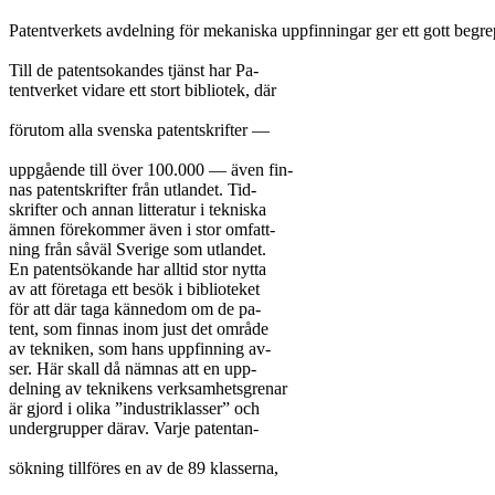
Patentverkets avdelning för mekaniska uppfinningar ger ett gott begre
Till de patentsokandes tjänst har Pa-

tentverket vidare ett stort bibliotek, där

förutom alla svenska patentskrifter —

uppgående till över 100.000 — även fin-

nas patentskrifter från utlandet. Tid-

skrifter och annan litteratur i tekniska

ämnen förekommer även i stor omfatt-

ning från såväl Sverige som utlandet.

En patentsökande har alltid stor nytta

av att företaga ett besök i biblioteket

för att där taga kännedom om de pa-

tent, som finnas inom just det område

av tekniken, som hans uppfinning av-

ser. Här skall då nämnas att en upp-

delning av teknikens verksamhetsgrenar

är gjord i olika ”industriklasser” och

undergrupper därav. Varje patentan-

sökning tillföres en av de 89 klasserna,
