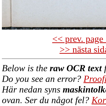
<< prev. page 
>> nästa si
Below is the
raw OCR text
f
Do you see an error?
Proof
Här nedan syns
maskintolk
ovan. Ser du något fel?
Kor