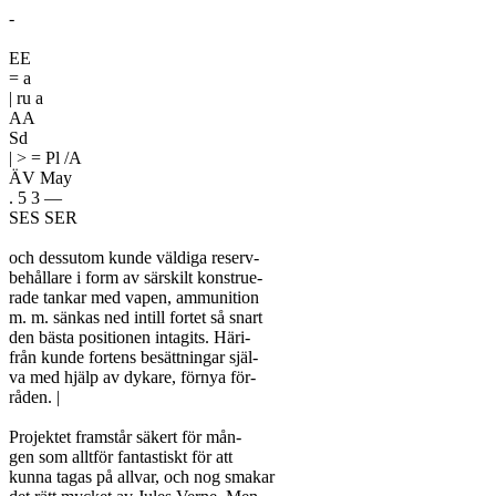
-

EE

= a

| ru a

AA

Sd

| > = Pl /A

ÄV May

. 5 3 —

SES SER

och dessutom kunde väldiga reserv-

behållare i form av särskilt konstrue-

rade tankar med vapen, ammunition

m. m. sänkas ned intill fortet så snart

den bästa positionen intagits. Häri-

från kunde fortens besättningar själ-

va med hjälp av dykare, förnya för-

råden. |

Projektet framstår säkert för mån-

gen som alltför fantastiskt för att

kunna tagas på allvar, och nog smakar
