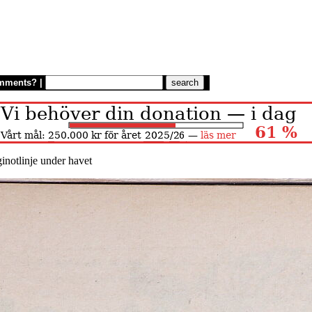
mments?
|
notlinje under havet