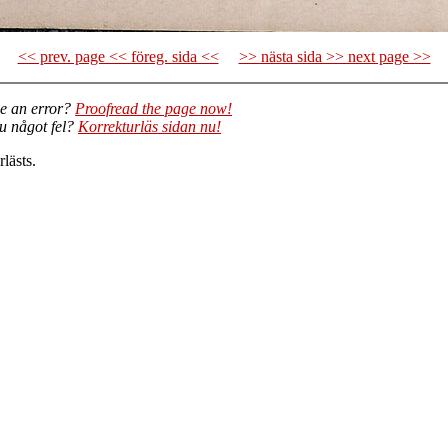
<< prev. page << föreg. sida <<
>> nästa sida >> next page >>
e an error?
Proofread the page now!
du något fel?
Korrekturläs sidan nu!
lästs.