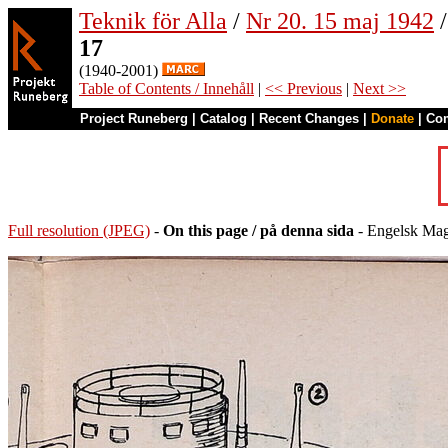
Teknik för Alla
/
Nr 20. 15 maj 1942
/
17
(1940-2001)
Table of Contents / Innehåll
|
<< Previous
|
Next >>
Project Runeberg
|
Catalog
|
Recent Changes
|
Donate
|
Co
Full resolution (JPEG)
-
On this page / på denna sida
- Engelsk Magi