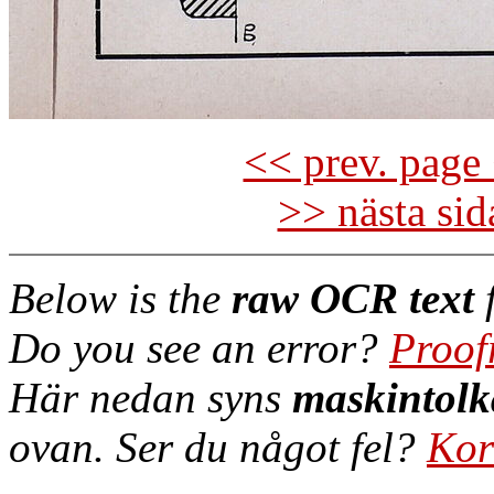
<< prev. page 
>> nästa si
Below is the
raw OCR text
f
Do you see an error?
Proof
Här nedan syns
maskintolk
ovan. Ser du något fel?
Kor