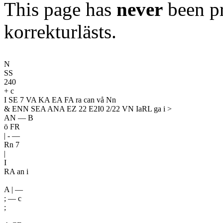
This page has
never
been pr
korrekturlästs.
N

SS

240

+ c

I SE 7 VA KA EA FA ra can vå Nn

& ENN SEA ANA EZ 22 E2I0 2/22 VN IaRL ga i >

AN — B

ö FR

| - —

Rn 7

|

I

RA an i

A | —

; — c

;
