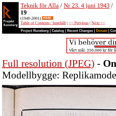
Teknik för Alla
/
Nr 23. 4 juni 1943
/
19
(1940-2001)
Table of Contents / Innehåll
|
<< Previous
|
Next >>
Project Runeberg
|
Catalog
|
Recent Changes
|
Donate
|
Co
Full resolution (JPEG)
-
On
Modellbygge: Replikamodel