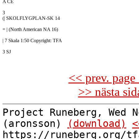
A CE

3

(| SKOLFLYGPLAN-SK 14

= | (North American NA 16)

| 7 Skala 1:50 Copyright: TFA

3 SJ

<< prev. page 
>> nästa si
Project Runeberg, Wed N
(aronsson)
(download)
<
https://runeberg.org/tf