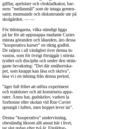
gifflar, apelsiner och chokladkakor, bar-

nens ”mellanmål” som de intaga gemen-

samt, mumsande och diskuterande ute på

skolgården. — —

För tidningarna, vilka ständigt ligga

på lur för att uppsnappa madame Curies

minsta göranden och låtanden, äro dessa

”kooperativa kurser” en riktig godbit.

De raljera i all vänlighet över denna in-

vasion, som för övrigt försiggår i största

tysthet och disciplin och under den strän-

gaste bevakning: ”Det där småherrska-

pet, som knappt kan läsa och skriva”,

läsa vi i en tidning från denna period,

”äger full frihet att utföra experiment

och reaktioner och att konstruera appa-

rater. Ännu har, gudskelov, varken la

Sorbonne eller skolan vid Rue Cuvier

sprungit i luften, men hoppet lever än”.

Denna ”kooperativa” undervisning,

obeständig liksom allt annat här i livet,

tar slut redan efter två år. Föräldrar-
