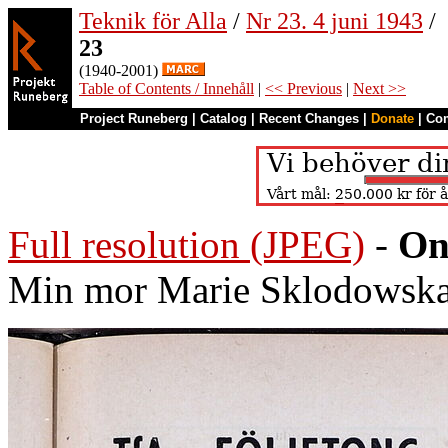
Teknik för Alla
/
Nr 23. 4 juni 1943
/
23
(1940-2001)
Table of Contents / Innehåll
|
<< Previous
|
Next >>
Project Runeberg
|
Catalog
|
Recent Changes
|
Donate
|
Co
Full resolution (JPEG)
-
On
Min mor Marie Sklodowska 