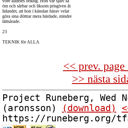
vore alldeles oriktig. Hon var själv så

öm och sårbar och liksom prisgiven åt

lidandet, att hon i känslan härav velat

göra sina döttrar mera härdade, mindre

lättsårade.

23

TEKNIK för ALLA

<< prev. page 
>> nästa si
Project Runeberg, Wed N
(aronsson)
(download)
<
https://runeberg.org/tf