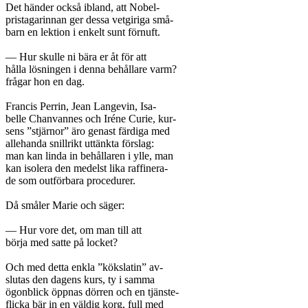
Det händer också ibland, att Nobel-

pristagarinnan ger dessa vetgiriga små-

barn en lektion i enkelt sunt förnuft.

— Hur skulle ni bära er åt för att

hålla lösningen i denna behållare varm?

frågar hon en dag.

Francis Perrin, Jean Langevin, Isa-

belle Chanvannes och Iréne Curie, kur-

sens ”stjärnor” äro genast färdiga med

allehanda snillrikt uttänkta förslag:

man kan linda in behållaren i ylle, man

kan isolera den medelst lika raffinera-

de som outförbara procedurer.

Då småler Marie och säger:

— Hur vore det, om man till att

börja med satte på locket?

Och med detta enkla ”kökslatin” av-

slutas den dagens kurs, ty i samma

ögonblick öppnas dörren och en tjänste-

flicka bär in en väldig korg, full med
