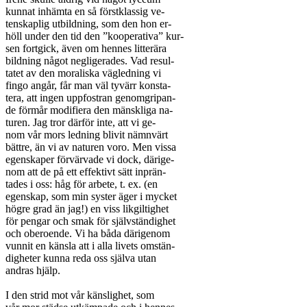
kunnat inhämta en så förstklassig ve-

tenskaplig utbildning, som den hon er-

höll under den tid den ”kooperativa” kur-

sen fortgick, även om hennes litterära

bildning något negligerades. Vad resul-

tatet av den moraliska vägledning vi

fingo angår, får man väl tyvärr konsta-

tera, att ingen uppfostran genomgripan-

de förmår modifiera den mänskliga na-

turen. Jag tror därför inte, att vi ge-

nom vår mors ledning blivit nämnvärt

bättre, än vi av naturen voro. Men vissa

egenskaper förvärvade vi dock, därige-

nom att de på ett effektivt sätt inprän-

tades i oss: håg för arbete, t. ex. (en

egenskap, som min syster äger i mycket

högre grad än jag!) en viss likgiltighet

för pengar och smak för självständighet

och oberoende. Vi ha båda därigenom

vunnit en känsla att i alla livets omstän-

digheter kunna reda oss själva utan

andras hjälp.

I den strid mot vår känslighet, som
