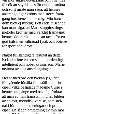
vår mor städse utkämpade och i hennes

försök att skydda oss för onödig smärta

och sorg måste man säga, att hennes

ansträngningar krönts med större fram-

gång hos Iréne än hos mig. Min barn-

dom blev ej lycklig. I ett enda avseende

kan man säga, att Maries uppfostrings-

metoder kröntes med verklig framgång:

hennes döttrar ha henne att tacka för en

god hälsa, en vältränad fysik och böjelse

för sport och idrott.

Något fullständigare resultat än detta

lyckades inte ens en så utomordentligt

intelligent och nobel kvinna som Marie

utvinna av sina ansträngningar.

Det är med oro och tvekan jag i det

föregående försökt framställa de prin-

ciper, vilka besjälade madame Curie i

hennes umgänge med oss. Jag fruktar,

att man av min framställning får bilden

av en torr, metodisk varelse, som stel-

nat i förutfattade meningar och prin-

ciper. En sådan omfattning av min mor
