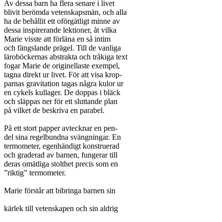
Av dessa barn ha flera senare i livet

blivit berömda vetenskapsmän, och alla

ha de behållit ett oförgätligt minne av

dessa inspirerande lektioner, åt vilka

Marie visste att förläna en så intim

och fängslande prägel. Till de vanliga

läroböckernas abstrakta och tråkiga text

fogar Marie de originellaste exempel,

tagna direkt ur livet. För att visa krop-

parnas gravitation tagas några kulor ur

en cykels kullager. De doppas i bläck

och släppas ner för ett sluttande plan

på vilket de beskriva en parabel.

På ett stort papper avtecknar en pen-

del sina regelbundna svängningar. En

termometer, egenhändigt konstruerad

och graderad av barnen, fungerar till

deras omätliga stolthet precis som en

”riktig” termometer.

Marie förstår att bibringa barnen sin

kärlek till vetenskapen och sin aldrig
