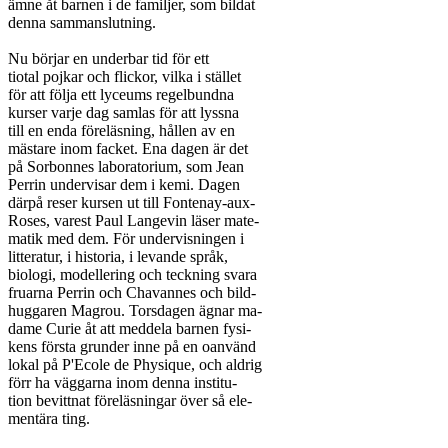
ämne åt barnen i de familjer, som bildat

denna sammanslutning.

Nu börjar en underbar tid för ett

tiotal pojkar och flickor, vilka i stället

för att följa ett lyceums regelbundna

kurser varje dag samlas för att lyssna

till en enda föreläsning, hållen av en

mästare inom facket. Ena dagen är det

på Sorbonnes laboratorium, som Jean

Perrin undervisar dem i kemi. Dagen

därpå reser kursen ut till Fontenay-aux-

Roses, varest Paul Langevin läser mate-

matik med dem. För undervisningen i

litteratur, i historia, i levande språk,

biologi, modellering och teckning svara

fruarna Perrin och Chavannes och bild-

huggaren Magrou. Torsdagen ägnar ma-

dame Curie åt att meddela barnen fysi-

kens första grunder inne på en oanvänd

lokal på P'Ecole de Physique, och aldrig

förr ha väggarna inom denna institu-

tion bevittnat föreläsningar över så ele-

mentära ting.
