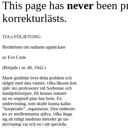
This page has
never
been pr
korrekturlästs.
TfA:s FÖLJETONG:

Berättelsen om radiums upptäckare

av Eve Curie

(Började i nr. 48, 1942.)

Marie grubblar över detta problem och

rådgör med sina vänner, vilka liksom hon

själv äro professorer vid Sorbonne och

familjeförsörjare. På hennes initiativ

tar en originell plan fast form. En

undervisning, som skulle kunna kallas

”kooperativ”, organiseras. Den ombesör-

jes av medlemmarna själva, vilka åtaga

sig att enligt moderna metoder ge un-

dervisning var och en i sitt speciella
