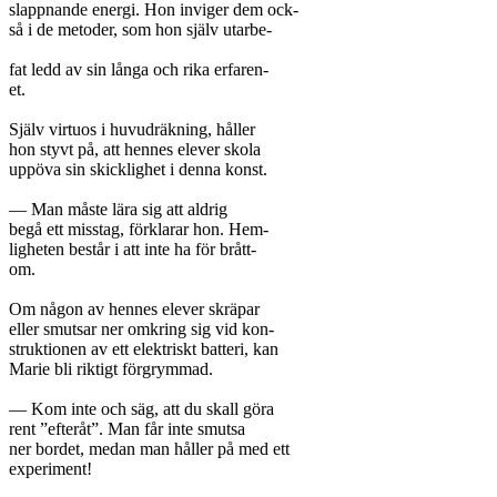
slappnande energi. Hon inviger dem ock-

så i de metoder, som hon själv utarbe-

fat ledd av sin långa och rika erfaren-

et.

Själv virtuos i huvudräkning, håller

hon styvt på, att hennes elever skola

uppöva sin skicklighet i denna konst.

— Man måste lära sig att aldrig

begå ett misstag, förklarar hon. Hem-

ligheten består i att inte ha för brått-

om.

Om någon av hennes elever skräpar

eller smutsar ner omkring sig vid kon-

struktionen av ett elektriskt batteri, kan

Marie bli riktigt förgrymmad.

— Kom inte och säg, att du skall göra

rent ”efteråt”. Man får inte smutsa

ner bordet, medan man håller på med ett

experiment!
