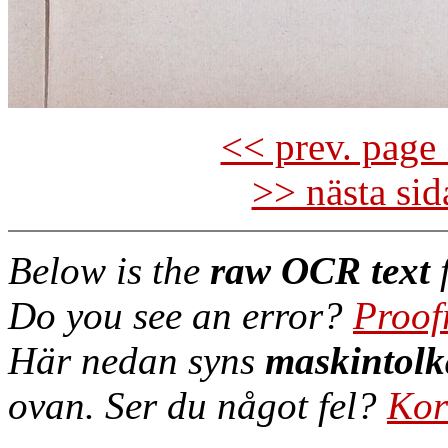
<< prev. page 
>> nästa si
Below is the
raw OCR text
f
Do you see an error?
Proof
Här nedan syns
maskintolk
ovan. Ser du något fel?
Kor