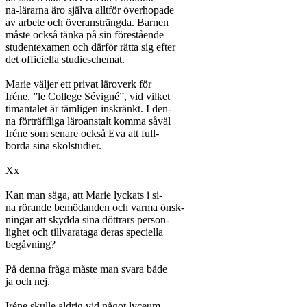
na-lärarna äro själva alltför överhopade

av arbete och överansträngda. Barnen

måste också tänka på sin förestående

studentexamen och därför rätta sig efter

det officiella studieschemat.

Marie väljer ett privat läroverk för

Iréne, ”le College Sévigné”, vid vilket

timantalet är tämligen inskränkt. I den-

na förträffliga läroanstalt komma såväl

Iréne som senare också Eva att full-

borda sina skolstudier.

Xx

Kan man säga, att Marie lyckats i si-

na rörande bemödanden och varma önsk-

ningar att skydda sina döttrars person-

lighet och tillvarataga deras speciella

begåvning?

På denna fråga måste man svara både

ja och nej.

Iréne skulle aldrig vid något lyceum
