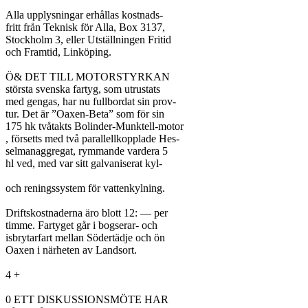
Alla upplysningar erhållas kostnads-

fritt från Teknisk för Alla, Box 3137,

Stockholm 3, eller Utställningen Fritid

och Framtid, Linköping.

Ö& DET TILL MOTORSTYRKAN

största svenska fartyg, som utrustats

med gengas, har nu fullbordat sin prov-

tur. Det är ”Oaxen-Beta” som för sin

175 hk tvåtakts Bolinder-Munktell-motor

, försetts med två parallellkopplade Hes-

selmanaggregat, rymmande vardera 5

hl ved, med var sitt galvaniserat kyl-

och reningssystem för vattenkylning.

Driftskostnaderna äro blott 12: — per

timme. Fartyget går i bogserar- och

isbrytarfart mellan Södertädje och ön

Oaxen i närheten av Landsort.

4 +

0 ETT DISKUSSIONSMÖTE HAR
