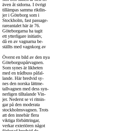
även åt sidorna. I övrigt

tillämpas samma riktlin-

jer i Göteborg som i

Stockholm, fast passage-

rareantalet här är 76.

Göteborgarna ha tagit

ett ytterligare initiativ,

då en av vagnarna be-

ställts med vagnkorg av

Överst en bild av den nya

Göteborgsspårvagnen.

Som synes är likheten

med en trådbuss påfal-

lande. Här bredvid sy-

nes den norska lättme-

tallvagnen med dess syn-

nerligen tilltalande Vin-

jer. Nederst se vi ritnin-

gar på den moderata

stockholmsvagnen. Trots

att den innebär flera

viktiga förbättringar,

verkar exteriören något

förlegad bredvid de
