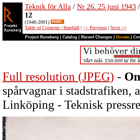
Teknik för Alla
/
Nr 26. 25 juni 1943
/
12
(1940-2001)
Table of Contents / Innehåll
|
<< Previous
|
Next >>
Project Runeberg
|
Catalog
|
Recent Changes
|
Donate
|
Co
Full resolution (JPEG)
-
On
spårvagnar i stadstrafiken, a
Linköping - Teknisk pressr