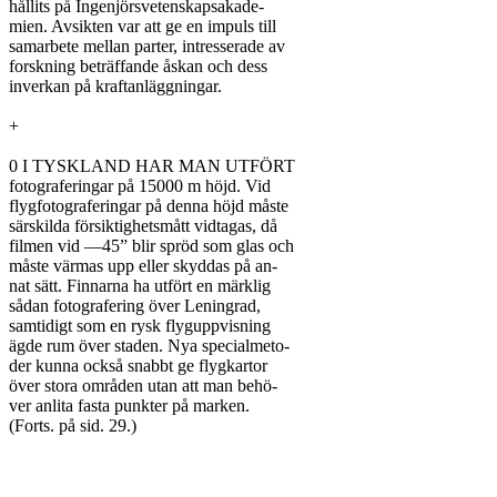
hållits på Ingenjörsvetenskapsakade-

mien. Avsikten var att ge en impuls till

samarbete mellan parter, intresserade av

forskning beträffande åskan och dess

inverkan på kraftanläggningar.

+

0 I TYSKLAND HAR MAN UTFÖRT

fotograferingar på 15000 m höjd. Vid

flygfotograferingar på denna höjd måste

särskilda försiktighetsmått vidtagas, då

filmen vid —45” blir spröd som glas och

måste värmas upp eller skyddas på an-

nat sätt. Finnarna ha utfört en märklig

sådan fotografering över Leningrad,

samtidigt som en rysk flyguppvisning

ägde rum över staden. Nya specialmeto-

der kunna också snabbt ge flygkartor

över stora områden utan att man behö-

ver anlita fasta punkter på marken.

(Forts. på sid. 29.)
