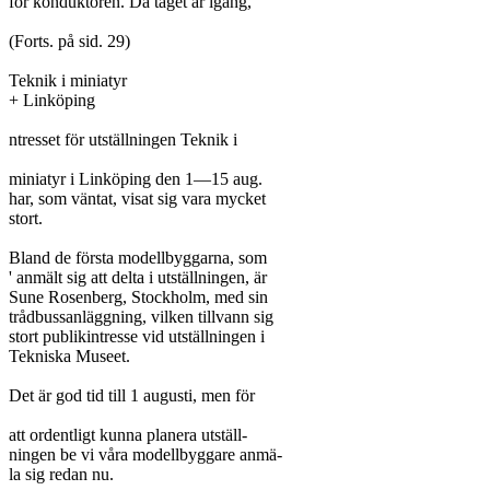
för konduktören. Då tåget är igång,

(Forts. på sid. 29)

Teknik i miniatyr

+ Linköping

ntresset för utställningen Teknik i

miniatyr i Linköping den 1—15 aug.

har, som väntat, visat sig vara mycket

stort.

Bland de första modellbyggarna, som

' anmält sig att delta i utställningen, är

Sune Rosenberg, Stockholm, med sin

trådbussanläggning, vilken tillvann sig

stort publikintresse vid utställningen i

Tekniska Museet.

Det är god tid till 1 augusti, men för

att ordentligt kunna planera utställ-

ningen be vi våra modellbyggare anmä-

la sig redan nu.
