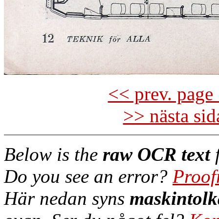
<< prev. page 
>> nästa si
Below is the
raw OCR text
f
Do you see an error?
Proof
Här nedan syns
maskintolk