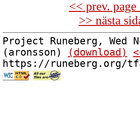
<< prev. page 
>> nästa si
Project Runeberg, Wed N
(aronsson)
(download)
<
https://runeberg.org/tf