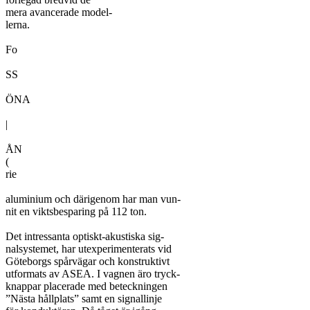
mera avancerade model-

lerna.

Fo

SS

ÖNA

|

ÅN

(

rie

aluminium och därigenom har man vun-

nit en viktsbesparing på 112 ton.

Det intressanta optiskt-akustiska sig-

nalsystemet, har utexperimenterats vid

Göteborgs spårvägar och konstruktivt

utformats av ASEA. I vagnen äro tryck-

knappar placerade med beteckningen

”Nästa hållplats” samt en signallinje
