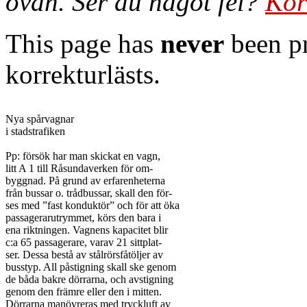
ovan. Ser du något fel?
Kor
This page has
never
been pr
korrekturlästs.
Nya spårvagnar

i stadstrafiken

Pp: försök har man skickat en vagn,

litt A 1 till Råsundaverken för om-

byggnad. På grund av erfarenheterna

från bussar o. trådbussar, skall den för-

ses med ”fast konduktör” och för att öka

passagerarutrymmet, körs den bara i

ena riktningen. Vagnens kapacitet blir

c:a 65 passagerare, varav 21 sittplat-

ser. Dessa bestå av stålrörsfåtöljer av

busstyp. All påstigning skall ske genom

de båda bakre dörrarna, och avstigning

genom den främre eller den i mitten.

Dörrarna manövreras med tryckluft av
