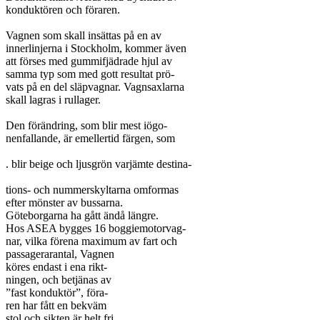
konduktören och föraren.

Vagnen som skall insättas på en av

innerlinjerna i Stockholm, kommer även

att förses med gummifjädrade hjul av

samma typ som med gott resultat prö-

vats på en del släpvagnar. Vagnsaxlarna

skall lagras i rullager.

Den förändring, som blir mest iögo-

nenfallande, är emellertid färgen, som

. blir beige och ljusgrön varjämte destina-

tions- och nummerskyltarna omformas

efter mönster av bussarna.

Göteborgarna ha gått ändå längre.

Hos ASEA bygges 16 boggiemotorvag-

nar, vilka förena maximum av fart och

passagerarantal, Vagnen

köres endast i ena rikt-

ningen, och betjänas av

”fast konduktör”, föra-

ren har fått en bekväm

stol och sikten är helt fri
