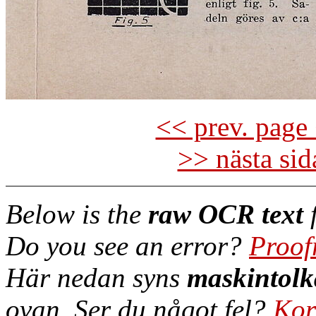
<< prev. page 
>> nästa si
Below is the
raw OCR text
f
Do you see an error?
Proof
Här nedan syns
maskintolk
ovan. Ser du något fel?
Kor