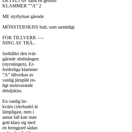
DETALJ AV samt en genom

KLAMMER "”A” 2

ME styrhylsan gående

MÖNSTERSKISS bult, som samtidigt

FOR TILLVERK —-

NING AV TRÄ-.

fasthåller den tvär-

gående stödstången

(styrstången). Er-

forderliga klammer

”A” tillverkas av

vanlig järnplåt en-

ligt motsvarande

detaljskiss.

En vanlig be-

kväm cykelsadel är

lämpligast, men i

annat fall kan man

gott klara sig med

en hemgjord sådan
