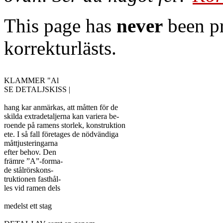
This page has
never
been pr
korrekturlästs.
KLAMMER "Al

SE DETALJSKISS |

hang kar anmärkas, att måtten för de

skilda extradetaljerna kan variera be-

roende på ramens storlek, konstruktion

ete. I så fall företages de nödvändiga

måttjusteringarna

efter behov. Den

främre ”A”-forma-

de stålrörskons-

truktionen fasthål-

les vid ramen dels

medelst ett stag
