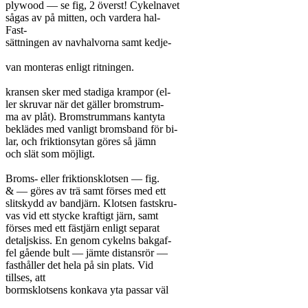
plywood — se fig, 2 överst! Cykelnavet

sågas av på mitten, och vardera hal-

Fast-

sättningen av navhalvorna samt kedje-

van monteras enligt ritningen.

kransen sker med stadiga krampor (el-

ler skruvar när det gäller bromstrum-

ma av plåt). Bromstrummans kantyta

beklädes med vanligt bromsband för bi-

lar, och friktionsytan göres så jämn

och slät som möjligt.

Broms- eller friktionsklotsen — fig.

& — göres av trä samt förses med ett

slitskydd av bandjärn. Klotsen fastskru-

vas vid ett stycke kraftigt järn, samt

förses med ett fästjärn enligt separat

detaljskiss. En genom cykelns bakgaf-

fel gående bult — jämte distansrör —

fasthåller det hela på sin plats. Vid

tillses, att

bormsklotsens konkava yta passar väl
