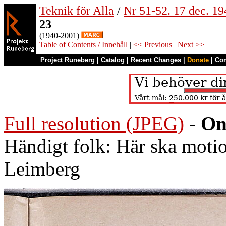
Teknik för Alla
/
Nr 51-52. 17 dec. 19
23
(1940-2001)
Table of Contents / Innehåll
|
<< Previous
|
Next >>
Project Runeberg
|
Catalog
|
Recent Changes
|
Donate
|
Co
Full resolution (JPEG)
-
On
Händigt folk: Här ska moti
Leimberg