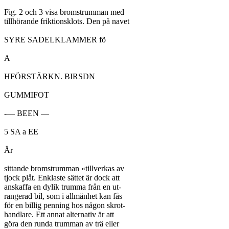
Fig. 2 och 3 visa bromstrumman med

tillhörande friktionsklots. Den på navet

SYRE SADELKLAMMER fö

A

HFÖRSTÄRKN. BIRSDN

GUMMIFOT

-— BEEN —

5 SA a EE

Är

sittande bromstrumman «tillverkas av

tjock plåt. Enklaste sättet är dock att

anskaffa en dylik trumma från en ut-

rangerad bil, som i allmänhet kan fås

för en billig penning hos någon skrot-

handlare. Ett annat alternativ är att

göra den runda trumman av trä eller
