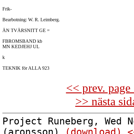
Frik-

Bearbotning: W. R. Leimberg.

ÄN TVÄRSNITT GE =

FBROMSBAND kb

MN KEDJEHJ UL

k

TEKNIK för ALLA 923

<< prev. page 
>> nästa si
Project Runeberg, Wed N
(aronsson)
(download)
<