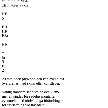
enligt fig. 5. 9Sa-

.deln göres av c:a

NE

S

=

EH

HR

E3a

NN

=

=

[a

5

IE

2

20 mm tjock plywood och kan eventuellt

överdragas med skinn eller konstläder.

Vanlig standard sadelstolpe och klam-

mer användas för sadelns montage,

eventuellt med nödvändiga förändringar

för fastsättning vid träsadeln.
