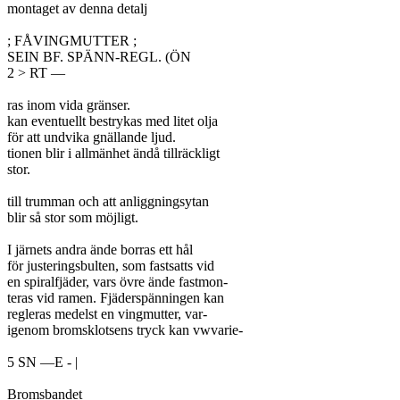
montaget av denna detalj

; FÅVINGMUTTER ;

SEIN BF. SPÄNN-REGL. (ÖN

2 > RT —

ras inom vida gränser.

kan eventuellt bestrykas med litet olja

för att undvika gnällande ljud.

tionen blir i allmänhet ändå tillräckligt

stor.

till trumman och att anliggningsytan

blir så stor som möjligt.

I järnets andra ände borras ett hål

för justeringsbulten, som fastsatts vid

en spiralfjäder, vars övre ände fastmon-

teras vid ramen. Fjäderspänningen kan

regleras medelst en vingmutter, var-

igenom bromsklotsens tryck kan vwvarie-

5 SN —E - |

Bromsbandet
