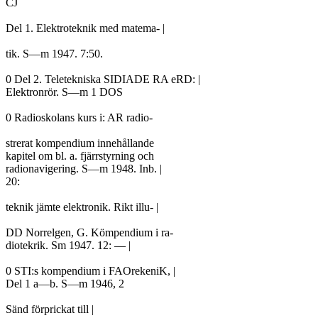
CJ

Del 1. Elektroteknik med matema- |

tik. S—m 1947. 7:50.

0 Del 2. Teletekniska SIDIADE RA eRD: |

Elektronrör. S—m 1 DOS

0 Radioskolans kurs i: AR radio-

strerat kompendium innehållande

kapitel om bl. a. fjärrstyrning och

radionavigering. S—m 1948. Inb. |

20:

teknik jämte elektronik. Rikt illu- |

DD Norrelgen, G. Kömpendium i ra-

diotekrik. Sm 1947. 12: — |

0 STI:s kompendium i FAOrekeniK, |

Del 1 a—b. S—m 1946, 2

Sänd förprickat till |
