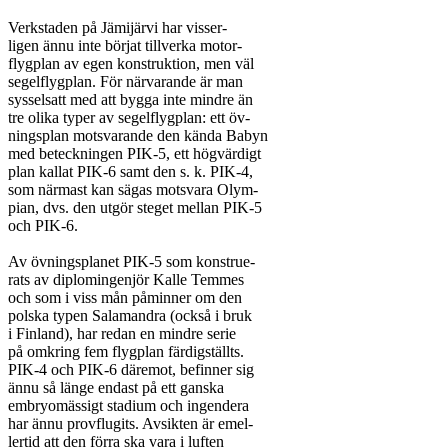
Verkstaden på Jämijärvi har visser-

ligen ännu inte börjat tillverka motor-

flygplan av egen konstruktion, men väl

segelflygplan. För närvarande är man

sysselsatt med att bygga inte mindre än

tre olika typer av segelflygplan: ett öv-

ningsplan motsvarande den kända Babyn

med beteckningen PIK-5, ett högvärdigt

plan kallat PIK-6 samt den s. k. PIK-4,

som närmast kan sägas motsvara Olym-

pian, dvs. den utgör steget mellan PIK-5

och PIK-6.

Av övningsplanet PIK-5 som konstrue-

rats av diplomingenjör Kalle Temmes

och som i viss mån påminner om den

polska typen Salamandra (också i bruk

i Finland), har redan en mindre serie

på omkring fem flygplan färdigställts.

PIK-4 och PIK-6 däremot, befinner sig

ännu så länge endast på ett ganska

embryomässigt stadium och ingendera

har ännu provflugits. Avsikten är emel-

lertid att den förra ska vara i luften
