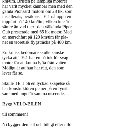
km/tim. Bristen på lämpliga motorer

har varit mycket kännbar men med den

gamla Pionsard-motorn om 28 hk, som

installerats, beräknas TE-1 nå upp i en

toppfart på 140 km/tim, vilken inte är

sämre än vad t. ex. den välkända Piper

Cub presterade med 65 hk motor. Med

en marschfart på 120 km/tim får pla-

net en teoretisk flygsträcka på 480 km.

En kritisk bedömare skulle kanske

tycka att TE-1 har en på tok för svag

motor för att kunna lyfta från vatten.

Möjligt är att han har rätt, den som

lever får se.

Skulle TE-1 bli en lyckad skapelse så

har konstruktören planer på en fyrsit-

sare med ungefär samma utseende.

Bygg VELO-BILEN

till sommaren!

Ni bygger den lätt och billigt efter utför-
