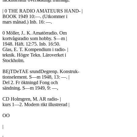
| 0 THE RADIO AMATEURS HAND- |

BOOK 1949 10:—. (Utkommer i

mars månad.) Inb. 16: —.

0 Möller, J.. K. Amatörradio. Om

kortvågsradio som hobby. S—m |

1948. Häft. 12:75. Inb. 16:50.

Glas, E. T. Kompendium i radio- |

teknik. Högre Tekn. Läroverket i

Stockholm.

BEjTDeTAE srundDegrenp. Konstruk-

tionselement. S—m 1948, 13: —. |

Del 2. Fr öktningd Fong och

sändning. S—m 1949, 9: —,

CD Holmgren, M. AR radio- |

kurs 1—2. Modern rikt illustrerad |

OO

|
