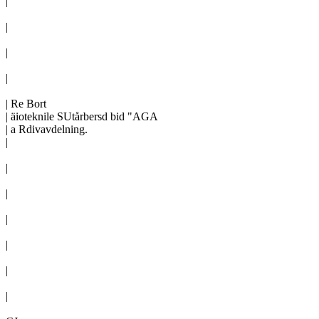
|

|

|

|

| Re Bort

| äioteknile SUtårbersd bid "AGA

| a Rdivavdelning.

|

|

|

|

|

|

|
