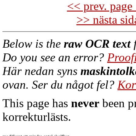
<< prev. page 
>> nästa si
Below is the
raw OCR text
f
Do you see an error?
Proof
Här nedan syns
maskintolk
ovan. Ser du något fel?
Kor
This page has
never
been pr
korrekturlästs.