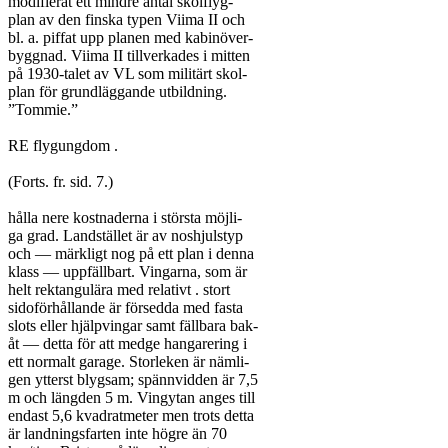
modifierat ett mindre antal skolflyg-

plan av den finska typen Viima II och

bl. a. piffat upp planen med kabinöver-

byggnad. Viima II tillverkades i mitten

på 1930-talet av VL som militärt skol-

plan för grundläggande utbildning.

”Tommie.”

RE flygungdom .

(Forts. fr. sid. 7.)

hålla nere kostnaderna i största möjli-

ga grad. Landstället är av noshjulstyp

och — märkligt nog på ett plan i denna

klass — uppfällbart. Vingarna, som är

helt rektangulära med relativt . stort

sidoförhållande är försedda med fasta

slots eller hjälpvingar samt fällbara bak-

åt — detta för att medge hangarering i

ett normalt garage. Storleken är nämli-

gen ytterst blygsam; spännvidden är 7,5

m och längden 5 m. Vingytan anges till

endast 5,6 kvadratmeter men trots detta

är landningsfarten inte högre än 70
