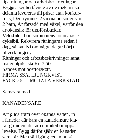
liga ritningar och arbetsbeskrivningar.

Byggsatser bestående av de mekaniska

delarna levereras till priser utan konkur-

rens, Den rymmer 2 vuxna personer samt

2 barn, Är försedd med växel, varför den

är okänslig för uppförsbackar.

Velo-bilen blir. sommarens populäraste

cykelbil. Rekvirera ritningarna redan i

dag, så kan Ni om några dagar börja

tillverkningen,

Ritningar och arbetsbeskrivningar samt

materialprislista Kr, 7:50.

Sändes mot postförskott.

FIRMA SSA. LJUNGKVIST

FACK 26 — MOTALA VERKSTAD

Semestra med

KANADENSARE

Att glida fram över okända vatten, in

i farleder där bara en kanadensare kla-

rar grunden, det är en underbar upp-

levelse. Bygg därför själv en kanaden-

sare i år. Men sätt igång redan nu så
