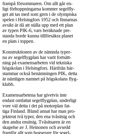
frampå försommaren. Om allt går en-

ligt förhoppningarna kommer segelfly-

get att tas med som gren i de olympiska

spelen i Helsingfors 1952 och finnarnas

avsikt är då att ställa upp med ett plan

av typen PIK-6, vars beräknade pre-

standa borde kunna tillförsäkra planet

en plats i toppen.

Konstruktionen av de nämnda typer-

na av segelflygplan har varit fortsätt-

ning på examensarbeten vid tekniska

högskolan i Helsingfors. Härifrån här-

stammar också benämningen PIK, detta

är nämligen namnet på högskolans flyg-

klubb.

Examensarbetena har givetvis inte

endast omfattat segelflygplan, underligt

vore väl detta i det på motorplan fat-

tiga Finland. Bland annat har man pro-

jekterat två typer, den ena tvåsitsig och

den andra ensitsig. Tvåsitsaren är en

skapelse av J. Heinonen och avsedd

framför allt som bogserare för segel-
