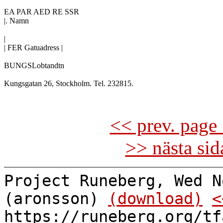
EA PAR AED RE SSR

|. Namn

|

| FER Gatuadress |

BUNGSLobtandtn

Kungsgatan 26, Stockholm. Tel. 232815.

<< prev. page 
>> nästa si
Project Runeberg, Wed N
(aronsson)
(download)
<
https://runeberg.org/tf