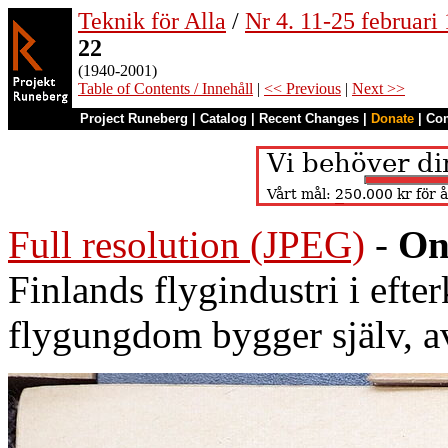
Teknik för Alla
/
Nr 4. 11-25 februari
22
(1940-2001)
Table of Contents / Innehåll
|
<< Previous
|
Next >>
Project Runeberg
|
Catalog
|
Recent Changes
|
Donate
|
Co
Full resolution (JPEG)
-
On
Finlands flygindustri i eft
flygungdom bygger själv, 