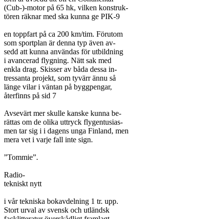
(Cub-)-motor på 65 hk, vilken konstruk-

tören räknar med ska kunna ge PIK-9

en toppfart på ca 200 km/tim. Förutom

som sportplan är denna typ även av-

sedd att kunna användas för utbildning

i avancerad flygning. Nätt sak med

enkla drag. Skisser av båda dessa in-

tressanta projekt, som tyvärr ännu så

länge vilar i väntan på byggpengar,

återfinns på sid 7

Avsevärt mer skulle kanske kunna be-

rättas om de olika uttryck flygentusias-

men tar sig i i dagens unga Finland, men

mera vet i varje fall inte sign.

”Tommie”.

Radio-

tekniskt nytt

i vår tekniska bokavdelning 1 tr. upp.

Stort urval av svensk och utländsk

facklitteratur överskådligt framlagt.
