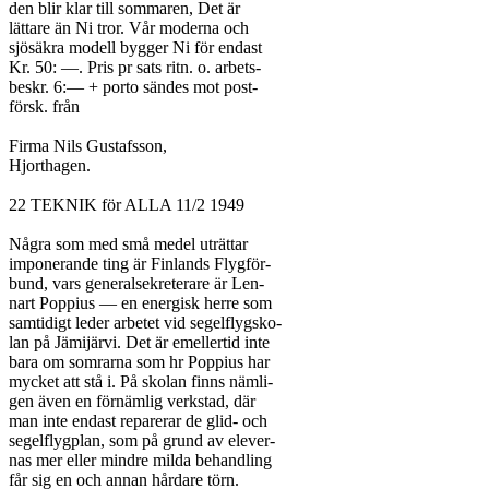
den blir klar till sommaren, Det är

lättare än Ni tror. Vår moderna och

sjösäkra modell bygger Ni för endast

Kr. 50: —. Pris pr sats ritn. o. arbets-

beskr. 6:— + porto sändes mot post-

försk. från

Firma Nils Gustafsson,

Hjorthagen.

22 TEKNIK för ALLA 11/2 1949

Några som med små medel uträttar

imponerande ting är Finlands Flygför-

bund, vars generalsekreterare är Len-

nart Poppius — en energisk herre som

samtidigt leder arbetet vid segelflygsko-

lan på Jämijärvi. Det är emellertid inte

bara om somrarna som hr Poppius har

mycket att stå i. På skolan finns nämli-

gen även en förnämlig verkstad, där

man inte endast reparerar de glid- och

segelflygplan, som på grund av elever-

nas mer eller mindre milda behandling

får sig en och annan hårdare törn.
