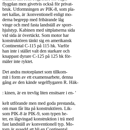
flygplan men givetvis också för privat-

bruk. Utformningen av PIK-8, som pla-

net kallas, är :konventionell enligt mo-

derna begrepp med fribärande låg

vinge och med fasta landställ av sporr-

hjulstyp. Kabinen med sittplatserna sida

vid sida är övertäckt. Som motor har

konstruktören tänkt sig en amerikansk

Continental C-115 på 115 hk. Varför

han inte i stället valt den starkare och

knappast dyrare C-125 på 125 hk för-

mäler inte ryktet.

Det andra motorplanet som tillkom-

mit i form av ett examensarbete, denna

gång av den kände segelflygaren R. Häk-

: kinen, är en trevlig liten ensitsare i en- '

kelt utförande men med goda prestanda,

om man får lita på konstruktören. Lik-

som PIK-8 är PIK-9, som typen he-

ter, en lågvingad konstruktion i trä med

fast landställ av konventionell typ. Mo-

torn är avsedd att bli en Continental
