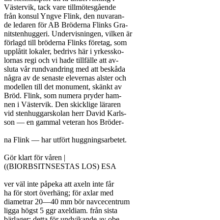
Västervik, tack vare tillmötesgående

från konsul Yngve Flink, den nuvaran-

de ledaren för AB Bröderna Flinks Gra-

nitstenhuggeri. Undervisningen, vilken är

förlagd till bröderna Flinks företag, som

upplåtit lokaler, bedrivs här i yrkessko-

lornas regi och vi hade tillfälle att av-

sluta vår rundvandring med att beskåda

några av de senaste elevernas alster och

modellen till det monument, skänkt av

Bröd. Flink, som numera pryder ham-

nen i Västervik. Den skicklige läraren

vid stenhuggarskolan herr David Karls-

son — en gammal veteran hos Bröder-

na Flink — har utfört huggningsarbetet.

Gör klart för våren |

((BIORBSITNSESTAS LOS) ESA

ver väl inte påpeka att axeln inte får

ha för stort överhäng; för axlar med

diametrar 20—40 mm bör navcecentrum

ligga högst 5 ggr axeldiam. från sista

bärlager; detta för undvikande av obe-
