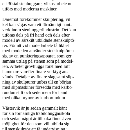
ett 30-tal stenhuggare, vilkas arbete nu

utförs med moderna maskiner.

Däremot förekommer skulptering, vil-

ket kan sägas vara ett förnämligt hant-

verk inom stenhuggeriindustrin. Det kan

utföras dels på fri hand och dels efter

modell av särskilt utbildade stenskulptö-

rer. För att vid modellarbete få likhet

med modellen använder stenskulptören

sig av en punkteringsapparat, som ger

samma utslag på stenen som på model-

len. Arbetet grovhuggs först med luft-

hammare varefter finare verktyg an-

vänds. Detaljer av finare slag samt slip-

ning av skulpturer utförs till en början

med slipmaskiner försedda med karbo-

rundumstift och sedermera för hand

med olika brynor av karborundum.

Västervik är ju sedan gammalt känt

för sin förnämliga träbildhuggarskola

och sedan något år tillbaka finns även

möjlighet för den som vill utbilda sig

till stenskulptör att få undervisning i
