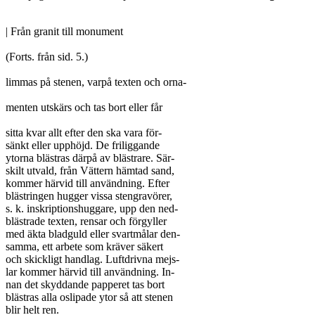
| Från granit till monument

(Forts. från sid. 5.)

limmas på stenen, varpå texten och orna-

menten utskärs och tas bort eller får

sitta kvar allt efter den ska vara för-

sänkt eller upphöjd. De friliggande

ytorna blästras därpå av blästrare. Sär-

skilt utvald, från Vättern hämtad sand,

kommer härvid till användning. Efter

blästringen hugger vissa stengravörer,

s. k. inskriptionshuggare, upp den ned-

blästrade texten, rensar och förgyller

med äkta bladguld eller svartmålar den-

samma, ett arbete som kräver säkert

och skickligt handlag. Luftdrivna mejs-

lar kommer härvid till användning. In-

nan det skyddande papperet tas bort

blästras alla oslipade ytor så att stenen

blir helt ren.
