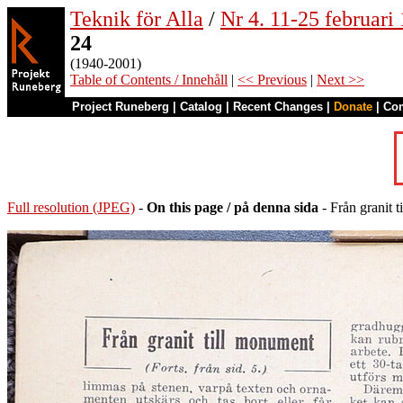
Teknik för Alla
/
Nr 4. 11-25 februari
24
(1940-2001)
Table of Contents / Innehåll
|
<< Previous
|
Next >>
Project Runeberg
|
Catalog
|
Recent Changes
|
Donate
|
Co
Full resolution (JPEG)
-
On this page / på denna sida
- Från granit t