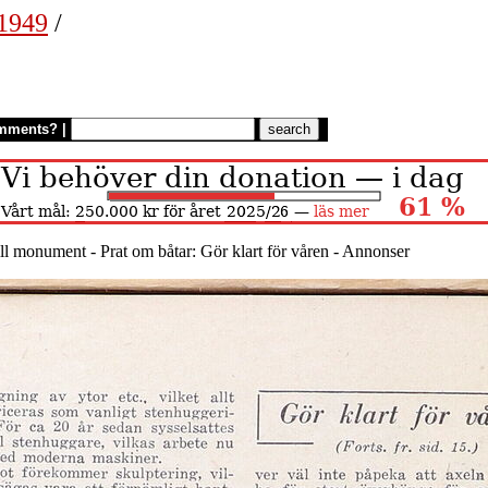
 1949
/
mments?
|
ill monument - Prat om båtar: Gör klart för våren - Annonser