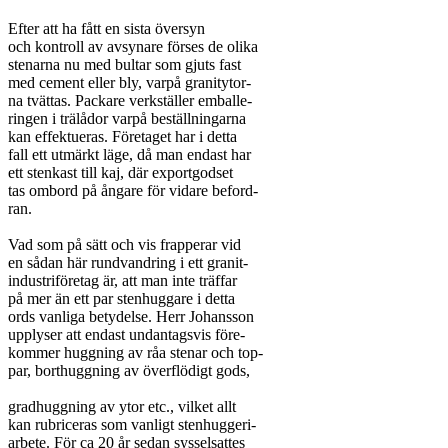
Efter att ha fått en sista översyn

och kontroll av avsynare förses de olika

stenarna nu med bultar som gjuts fast

med cement eller bly, varpå granitytor-

na tvättas. Packare verkställer emballe-

ringen i trälådor varpå beställningarna

kan effektueras. Företaget har i detta

fall ett utmärkt läge, då man endast har

ett stenkast till kaj, där exportgodset

tas ombord på ångare för vidare beford-

ran.

Vad som på sätt och vis frapperar vid

en sådan här rundvandring i ett granit-

industriföretag är, att man inte träffar

på mer än ett par stenhuggare i detta

ords vanliga betydelse. Herr Johansson

upplyser att endast undantagsvis före-

kommer huggning av råa stenar och top-

par, borthuggning av överflödigt gods,

gradhuggning av ytor etc., vilket allt

kan rubriceras som vanligt stenhuggeri-

arbete. För ca 20 år sedan sysselsattes
