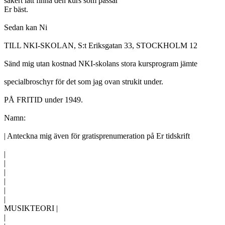
säkert lätt finna den kurs som passar

Er bäst.

Sedan kan Ni

TILL NKI-SKOLAN, S:t Eriksgatan 33, STOCKHOLM 12

Sänd mig utan kostnad NKI-skolans stora kursprogram jämte

specialbroschyr för det som jag ovan strukit under.

PÅ FRITID under 1949.

Namn:

| Anteckna mig även för gratisprenumeration på Er tidskrift

|

|

|

|

|

|

MUSIKTEORI |

|
