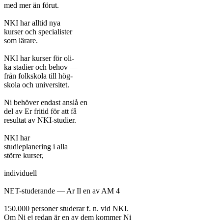
med mer än förut.

NKI har alltid nya

kurser och specialister

som lärare.

NKI har kurser för oli-

ka stadier och behov —

från folkskola till hög-

skola och universitet.

Ni behöver endast anslå en

del av Er fritid för att få

resultat av NKI-studier.

NKI har

studieplanering i alla

större kurser,

individuell

NET-studerande — Ar Il en av AM 4

150.000 personer studerar f. n. vid NKI.

Om Ni ej redan är en av dem kommer Ni
