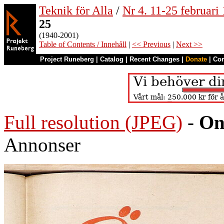
Teknik för Alla
/
Nr 4. 11-25 februari
25
(1940-2001)
Table of Contents / Innehåll
|
<< Previous
|
Next >>
Project Runeberg
|
Catalog
|
Recent Changes
|
Donate
|
Co
Full resolution (JPEG)
-
On
Annonser