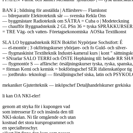
BAN å ; bildning för anställda | Affärsbrev— Flamlonst

— bilreparatör Elektroteknik sår — svenska Rekla Ons

— byggmästare Radioteknik om SÄTRA = Cuba o | Modeteckning

— chaufför Byggnadsteknik 2 GL PSn 36 = tyska SPRÅKKURSER E
= TRE Väg- och vatten- Företagsekonomiska  AOSka Textilkonst

SLA LO byggnadsteknik REN Bokföri Nypörjase Sochsifort: É

— el-montör ; 3 okföringskurser ybörjare- och fo Guld- och silver-

— flygmaskinist Textilteknik Industri-kameral kurs | kont " sättningsku
= SNrarlar SALO TERRI och ÖSTE Hephäning till: belade RR SHAH 
— flygmontör S — affärsche: örsäljningskurser tyska, ryska, spanska,

= förman Kemi och kemisk = bokföringschef SER ifalienskatöpor tig
— jordbruks- teknologi — försäljningschef siska, latin och PSYKOL
mekaniker Gjuteriteknik — inköpschef Detaljhandelskurser grekiska

li kan OA NKI-eler!

genom att stryka för i kupongen vad

som intresserar Er och insända den till

NKI-skolan. Ni får omgående och utan

kostnad det stora kursprogrammet och

en specialbroschyr.
