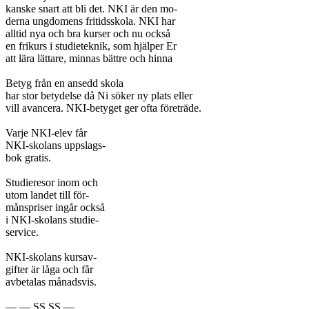
kanske snart att bli det. NKI är den mo-

derna ungdomens fritidsskola. NKI har

alltid nya och bra kurser och nu också

en frikurs i studieteknik, som hjälper Er

att lära lättare, minnas bättre och hinna

Betyg från en ansedd skola

har stor betydelse då Ni söker ny plats eller

vill avancera. NKI-betyget ger ofta företräde.

Varje NKI-elev får

NKI-skolans uppslags-

bok gratis.

Studieresor inom och

utom landet till för-

månspriser ingår också

i NKI-skolans studie-

service.

NKI-skolans kursav-

gifter är låga och får

avbetalas månadsvis.

— — SS SS —
