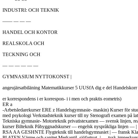
INDUSTRI: OCH TEKNIK

—— — — —

HANDEL OCH KONTOR

REALSKOLA OCH

TECKNING OCH

— — — — — —

GYMNASIUM NYTTOKONST |

angeujärsatbiläning Matematikkurser 5 UUSfA dig e del Handelsk
er korrespondens i er korrespon- i i men och praktis eometris)

ER a

-Arbetsledarekurser ERE z Handelsgymnasie- maskin) Kurser för stu
med psykologi Verkstadsteknik kurser till ny Stenografi examen på lat
Tekniska gymnasie- Motorteknik privatistexamen — svensk linjen, real
kurser Bilteknik Påbyggnadskurser — engelsk nyspråkliga linjen — | 
RSA AA GESHNTE Flygteknik till handelsgymnasiet | — fransk Klassk
PI ATEN Värme och sanitet Merkantil  sjöfartsut- | — tysk ämneskurs