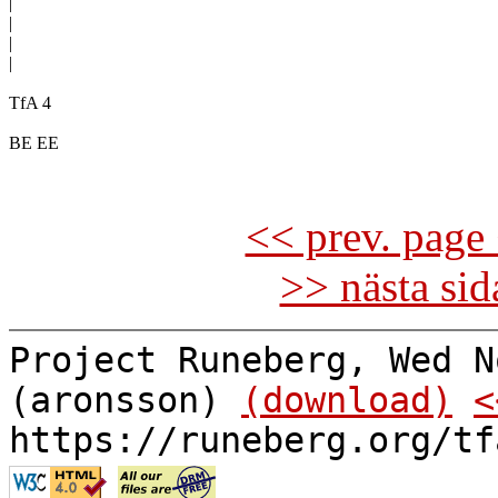
|

|

|

|

TfA 4

BE EE

<< prev. page 
>> nästa si
Project Runeberg, Wed N
(aronsson)
(download)
<
https://runeberg.org/tf