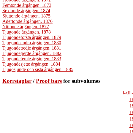
Femtonde årgången. 1873
Sextonde årgången. 1874
Sjuttonde årgången. 1875
Adertonde årgången. 1876
Nittonde årgången. 1877
Tjugonde årgången. 1878
Tjugondeförsta årgången. 1879
Tjugondeandra årgången. 1880
Tjugondetredje årgången. 1881
Tjugondefjerde årgången. 1882
Tjugondefemte årgången. 1883
Tjugondesjette årgången. 1884
Tjugosjunde och sista årgången. 1885
Korrstaplar
/
Proof bars
for subvolumes
i-xiii
1
1
1
1
1
1