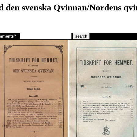
nad den svenska Qvinnan/Nordens qv
mments?
|