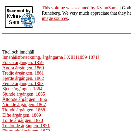
This volume was scanned by KvinnSam
at Goth
Runeberg. We very much appreciate that they hav
image sources
.
Titel och innehåll
Innehållsförteckning, årgångarna I-XIII [1859-1871]
Första årgången. 1859
Andra årgången. 1860
Tredje årgången. 1861
Fjerde årgången. 1862
Femte årgången. 1863
Sjette årgången. 1864
Sjunde årgången. 1865
Åttonde årgången. 1866
Nionde årgången. 1867
Tionde årgången. 1868
Elfte årgången. 1869
Tolfte årgången. 1870
Trettonde årgången. 1871
Fjortonde årgången. 1872