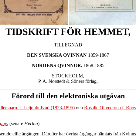
TIDSKRIFT FÖR HEMMET,
TILLEGNAD
DEN SVENSKA QVINNAN
1859-1867
NORDENS QVINNOR.
1868-1885
STOCKHOLM,
P. A. Norstedt & Söners förlag.
Förord till den elektroniska utgåvan
lersparre f. Leijonhufvud (1823-1895)
och
Rosalie Olivecrona f. Roo
gny
, (senare
Hertha
).
erade elfte årgången. Därefter har övriga årgångar hämtats från Kvinns