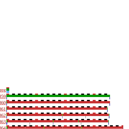
-reg
859
860
861
862
863
864