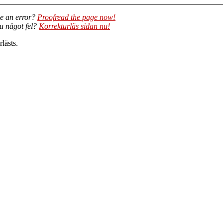
e an error?
Proofread the page now!
du något fel?
Korrekturläs sidan nu!
lästs.