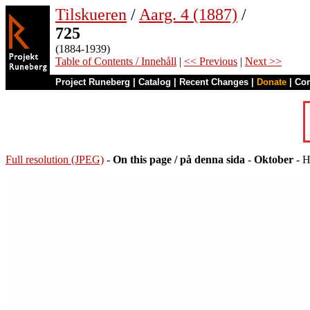
Tilskueren
/
Aarg. 4 (1887)
/
725
(1884-1939)
Table of Contents / Innehåll
|
<< Previous
|
Next >>
Project Runeberg
|
Catalog
|
Recent Changes
|
Donate
|
Co
Full resolution (JPEG)
-
On this page / på denna sida
-
Oktober
- H