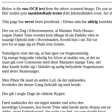
Below is the
raw OCR text
from the above scanned image. Do you se
Här nedan syns
maskintolkade texten
från faksimilbilden ovan. Ser 
This page has
never
been proofread. / Denna sida har
aldrig
korrektur
Det var en Dag i Eftersommeren, at Mariane Niels Husars
yngste Datter Trine uventet kom tilbage til sin Fødeby efter et
toaarigt Ophold inde i Hovedstaden, hvortil hun i sin Tid var
tyet for at søge sig en Plads som Amme.
Naturligvis viste det sig, at hun igen var frugtsommelig.
Og mange begyndte virkelig for Alvor at snakke om, at det nu
snart gik over Grænserne med disse Marianes mange Tøse, der
ikke kunde holde sig i Skindet og aarlig bebyrdede Sognekassen
med deres Skarnsunger.
Men Piben fik snart en anden Lyd, da det opklaredes,
hvorledes det denne Gang forholdt sig med hende.
Der gik i nogle Dage de vildeste Rygter.
Først snakkedes der om ingen mindre end selve den
hovedrige Grosserer, hos hvem Trine sidst havde tjænt; derpaa om en
ældre, anset Embedsmand, der nylig var død, og som skulde have