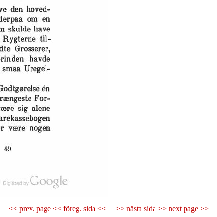
<< prev. page << föreg. sida <<
>> nästa sida >> next page >>