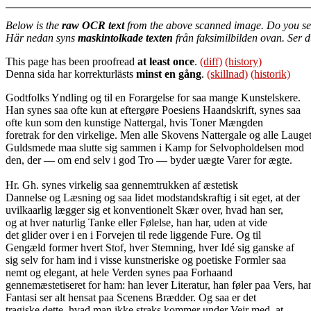
Below is the
raw OCR text
from the above scanned image. Do you se
Här nedan syns
maskintolkade texten
från faksimilbilden ovan. Ser 
This page has been proofread
at least once
.
(diff)
(history)
Denna sida har korrekturlästs
minst en gång
.
(skillnad)
(historik)
Godtfolks Yndling og til en Forargelse for saa mange Kunstelskere.
Han synes saa ofte kun at eftergøre Poesiens Haandskrift, synes saa
ofte kun som den kunstige Nattergal, hvis Toner Mængden
foretrak for den virkelige. Men alle Skovens Nattergale og alle Lauge
Guldsmede maa slutte sig sammen i Kamp for Selvopholdelsen mod
den, der — om end selv i god Tro — byder uægte Varer for ægte.
Hr. Gh. synes virkelig saa gennemtrukken af æstetisk
Dannelse og Læsning og saa lidet modstandskraftig i sit eget, at der
uvilkaarlig lægger sig et konventionelt Skær over, hvad han ser,
og at hver naturlig Tanke eller Følelse, han har, uden at vide
det glider over i en i Forvejen til rede liggende Fure. Og til
Gengæld former hvert Stof, hver Stemning, hver Idé sig ganske af
sig selv for ham ind i visse kunstneriske og poetiske Formler saa
nemt og elegant, at hele Verden synes paa Forhaand
gennemæstetiseret for ham: han lever Literatur, han føler paa Vers, ha
Fantasi ser alt hensat paa Scenens Brædder. Og saa er det
tragiske dette, hvad man ikke straks kommer under Vejr med, at