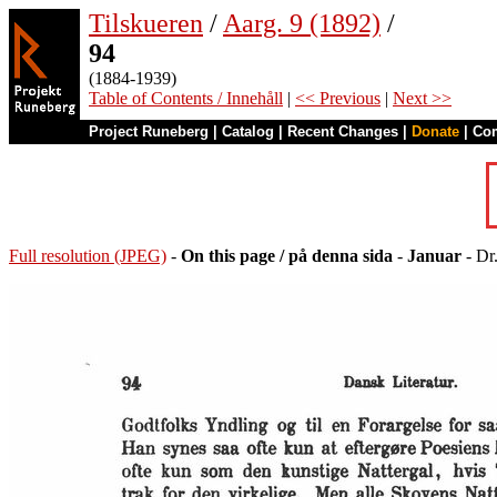
Tilskueren
/
Aarg. 9 (1892)
/
94
(1884-1939)
Table of Contents / Innehåll
|
<< Previous
|
Next >>
Project Runeberg
|
Catalog
|
Recent Changes
|
Donate
|
Co
Full resolution (JPEG)
-
On this page / på denna sida
-
Januar
- Dr.