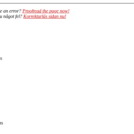
e an error?
Proofread the page now!
du något fel?
Korrekturläs sidan nu!
ts
ns