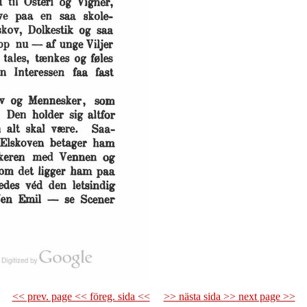
<< prev. page << föreg. sida <<
>> nästa sida >> next page >>