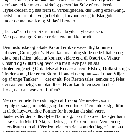
der bagved kæmper et virkelig personligt Selv efter at bryde
Tryllekredsen og naa frem til Virkeligheden, der Gang efter Gang,
bedst han tror at have grebet den, forvandler sig til Bladguld
under denne nye Kong Midas’ Hænder.
„Letizia" er et stort Skridt mod at bryde Tryllekredsen.
Men paa mange Kanter er den endnu ikke brudt.
Den historiske og lokale Kolorit er ikke væsentlig kommen
ud over „Correggio“’s. Hvor kan man dog sidde nede i Italien og
digte om Italien, uden at komme videre end til Osteri og Vigner,
Chianti og Guitar! Og hvor kan man leve paa en saa
skoledrengeagtig Opfattelse af Renæssancen! Elskov, Dolkestik og sa
Tirader som „Der er en Storm i Landet netop nu — af unge Viljer
og af unge Tanker“ — det er alt. For Resten tales, tænkes og føles
der saa temmelig som blandt os. Hvor kan Interessen faa fast
Hold, naar alt svæver i Luften?
Men det er hele Fremstillingen af Liv og Mennesker, som
hyppig er saa gammeldags og konventionel. Den holder sig altfor
tit til de hævdvundne Former for hvordan alt skal være.
Saaledes tér den stille, dybe Natur sig, naar Elskoven betager ham
— se Carlo Mori 1 Akt; saaledes gaar Elskeren med Vennen og
taler distræt om alt i Verden uden om det, som det ligger ham paa