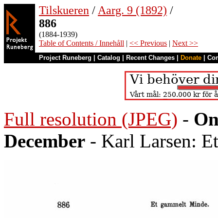
Tilskueren
/
Aarg. 9 (1892)
/
886
(1884-1939)
Table of Contents / Innehåll
|
<< Previous
|
Next >>
Project Runeberg
|
Catalog
|
Recent Changes
|
Donate
|
Co
Full resolution (JPEG)
-
On
December
- Karl Larsen: 