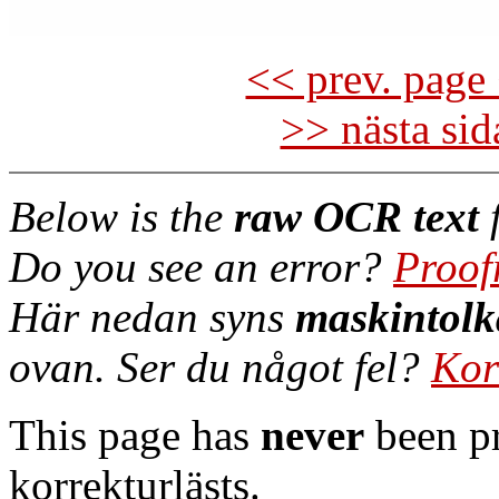
<< prev. page 
>> nästa si
Below is the
raw OCR text
f
Do you see an error?
Proof
Här nedan syns
maskintolk
ovan. Ser du något fel?
Kor
This page has
never
been pr
korrekturlästs.