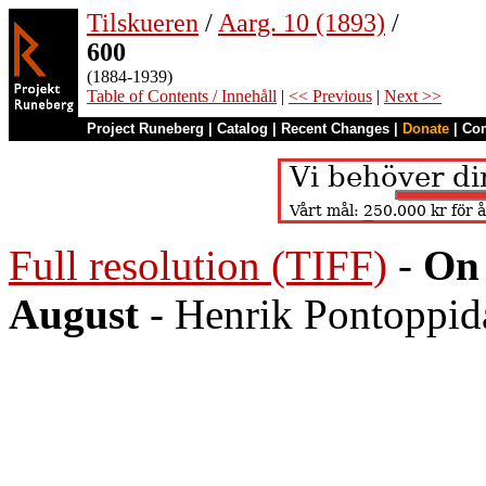
Tilskueren
/
Aarg. 10 (1893)
/
600
(1884-1939)
Table of Contents / Innehåll
|
<< Previous
|
Next >>
Project Runeberg
|
Catalog
|
Recent Changes
|
Donate
|
Co
Full resolution (TIFF)
-
On 
August
- Henrik Pontoppida