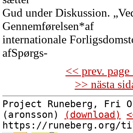
Gud under Diskussion. „Ved
Gennemførelsen*af
internationale Forligsdomst
afSpørgs-
<< prev. page 
>> nästa si
Project Runeberg, Fri O
(aronsson)
(download)
<
https://runeberg.org/ti