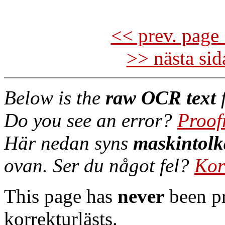
<< prev. page 
>> nästa si
Below is the
raw OCR text
f
Do you see an error?
Proof
Här nedan syns
maskintolk
ovan. Ser du något fel?
Kor
This page has
never
been pr
korrekturlästs.