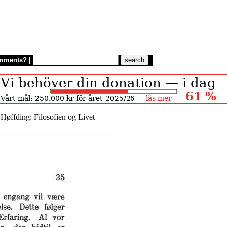
mments?
|
 Høffding: Filosofien og Livet