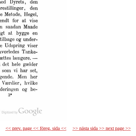
<< prev. page << föreg. sida <<
>> nästa sida >> next page >>