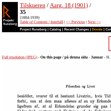
Tilskueren
/
Aarg. 18 (1901)
/
35
(1884-1939)
Table of Contents / Innehåll
|
<< Previous
|
Next >>
Project Runeberg
|
Catalog
|
Recent Changes
|
Donate
|
Co
Full resolution (JPEG)
-
On this page / på denna sida
-
Januar
- H.