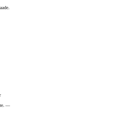
aade.
r
ere. —