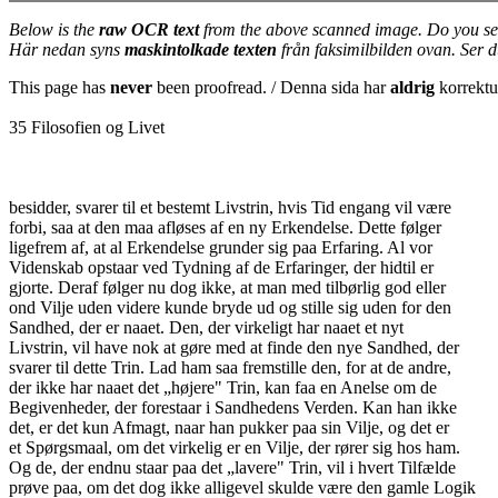
Below is the
raw OCR text
from the above scanned image. Do you se
Här nedan syns
maskintolkade texten
från faksimilbilden ovan. Ser 
This page has
never
been proofread. / Denna sida har
aldrig
korrektur
35 Filosofien og Livet
besidder, svarer til et bestemt Livstrin, hvis Tid engang vil være
forbi, saa at den maa afløses af en ny Erkendelse. Dette følger
ligefrem af, at al Erkendelse grunder sig paa Erfaring. Al vor
Videnskab opstaar ved Tydning af de Erfaringer, der hidtil er
gjorte. Deraf følger nu dog ikke, at man med tilbørlig god eller
ond Vilje uden videre kunde bryde ud og stille sig uden for den
Sandhed, der er naaet. Den, der virkeligt har naaet et nyt
Livstrin, vil have nok at gøre med at finde den nye Sandhed, der
svarer til dette Trin. Lad ham saa fremstille den, for at de andre,
der ikke har naaet det „højere" Trin, kan faa en Anelse om de
Begivenheder, der forestaar i Sandhedens Verden. Kan han ikke
det, er det kun Afmagt, naar han pukker paa sin Vilje, og det er
et Spørgsmaal, om det virkelig er en Vilje, der rører sig hos ham.
Og de, der endnu staar paa det „lavere" Trin, vil i hvert Tilfælde
prøve paa, om det dog ikke alligevel skulde være den gamle Logik