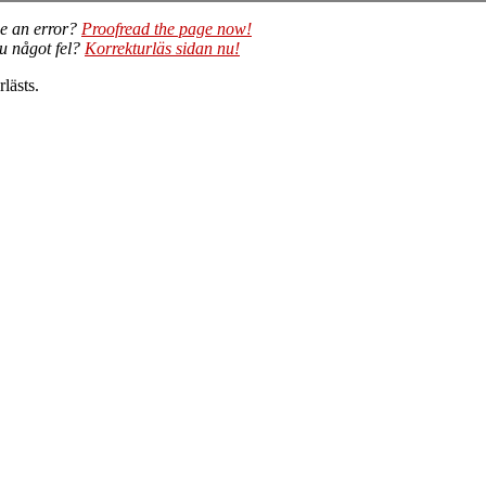
e an error?
Proofread the page now!
du något fel?
Korrekturläs sidan nu!
lästs.