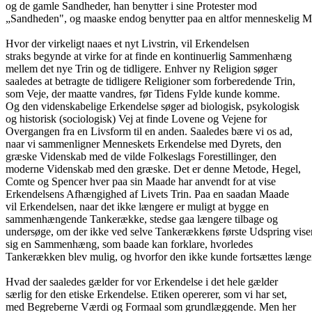
og de gamle Sandheder, han benytter i sine Protester mod
„Sandheden", og maaske endog benytter paa en altfor menneskelig M
Hvor der virkeligt naaes et nyt Livstrin, vil Erkendelsen
straks begynde at virke for at finde en kontinuerlig Sammenhæng
mellem det nye Trin og de tidligere. Enhver ny Religion søger
saaledes at betragte de tidligere Religioner som forberedende Trin,
som Veje, der maatte vandres, før Tidens Fylde kunde komme.
Og den videnskabelige Erkendelse søger ad biologisk, psykologisk
og historisk (sociologisk) Vej at finde Lovene og Vejene for
Overgangen fra en Livsform til en anden. Saaledes bære vi os ad,
naar vi sammenligner Menneskets Erkendelse med Dyrets, den
græske Videnskab med de vilde Folkeslags Forestillinger, den
moderne Videnskab med den græske. Det er denne Metode, Hegel,
Comte og Spencer hver paa sin Maade har anvendt for at vise
Erkendelsens Afhængighed af Livets Trin. Paa en saadan Maade
vil Erkendelsen, naar det ikke længere er muligt at bygge en
sammenhængende Tankerække, stedse gaa længere tilbage og
undersøge, om der ikke ved selve Tankerækkens første Udspring vise
sig en Sammenhæng, som baade kan forklare, hvorledes
Tankerækken blev mulig, og hvorfor den ikke kunde fortsættes læng
Hvad der saaledes gælder for vor Erkendelse i det hele gælder
særlig for den etiske Erkendelse. Etiken opererer, som vi har set,
med Begreberne Værdi og Formaal som grundlæggende. Men her