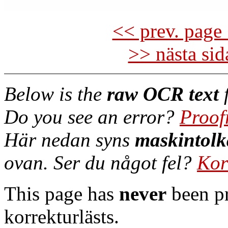
<< prev. page 
>> nästa si
Below is the
raw OCR text
f
Do you see an error?
Proof
Här nedan syns
maskintolk
ovan. Ser du något fel?
Kor
This page has
never
been pr
korrekturlästs.