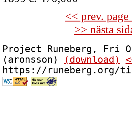
<< prev. page 
>> nästa si
Project Runeberg, Fri O
(aronsson)
(download)
<
https://runeberg.org/ti