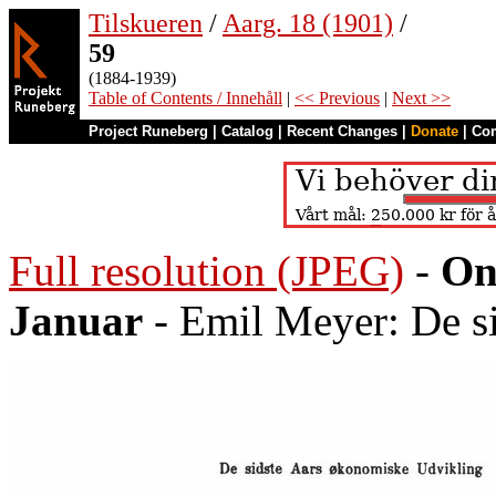
Tilskueren
/
Aarg. 18 (1901)
/
59
(1884-1939)
Table of Contents / Innehåll
|
<< Previous
|
Next >>
Project Runeberg
|
Catalog
|
Recent Changes
|
Donate
|
Co
Full resolution (JPEG)
-
On
Januar
- Emil Meyer: De s