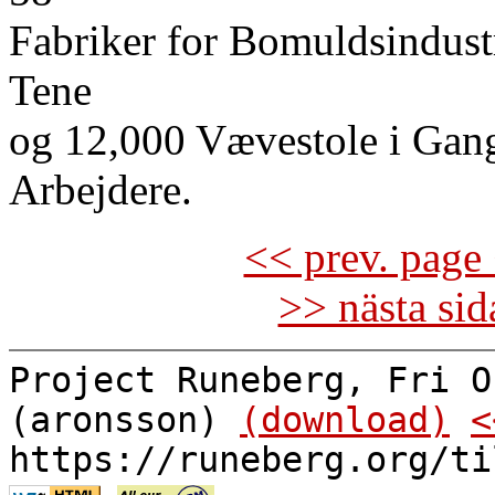
Fabriker for Bomuldsindustr
Tene
og 12,000 Vævestole i Gang
Arbejdere.
<< prev. page 
>> nästa si
Project Runeberg, Fri O
(aronsson)
(download)
<
https://runeberg.org/ti