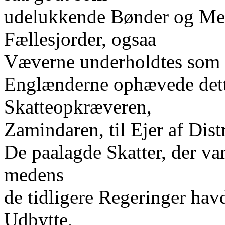
udelukkende Bønder og Med
Fællesjorder, ogsaa
Væverne underholdtes som o
Englænderne ophævede dett
Skatteopkræveren,
Zamindaren, til Ejer af Dist
De paalagde Skatter, der var
medens
de tidligere Regeringer hav
Udbytte,