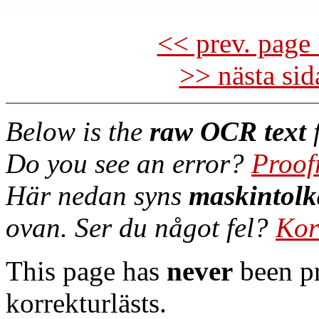
<< prev. page 
>> nästa si
Below is the
raw OCR text
f
Do you see an error?
Proof
Här nedan syns
maskintolk
ovan. Ser du något fel?
Kor
This page has
never
been pr
korrekturlästs.