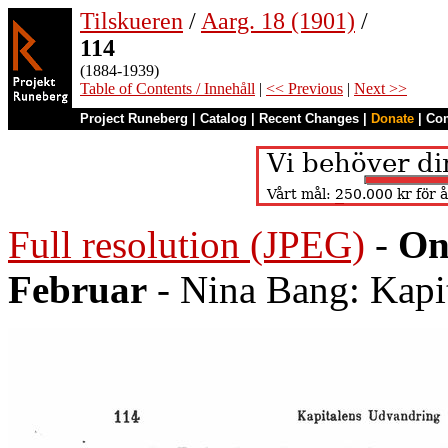
Tilskueren
/
Aarg. 18 (1901)
/
114
(1884-1939)
Table of Contents / Innehåll
|
<< Previous
|
Next >>
Project Runeberg
|
Catalog
|
Recent Changes
|
Donate
|
Co
Full resolution (JPEG)
-
On
Februar
- Nina Bang: Kapi