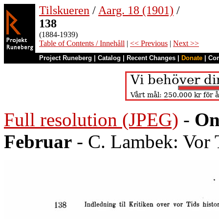
Tilskueren
/
Aarg. 18 (1901)
/
138
(1884-1939)
Table of Contents / Innehåll
|
<< Previous
|
Next >>
Project Runeberg
|
Catalog
|
Recent Changes
|
Donate
|
Co
Full resolution (JPEG)
-
On
Februar
- C. Lambek: Vor 