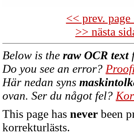
<< prev. page 
>> nästa si
Below is the
raw OCR text
f
Do you see an error?
Proof
Här nedan syns
maskintolk
ovan. Ser du något fel?
Kor
This page has
never
been pr
korrekturlästs.