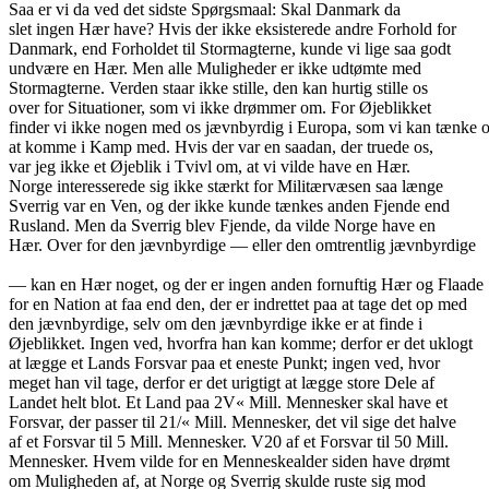
Saa er vi da ved det sidste Spørgsmaal: Skal Danmark da
slet ingen Hær have? Hvis der ikke eksisterede andre Forhold for
Danmark, end Forholdet til Stormagterne, kunde vi lige saa godt
undvære en Hær. Men alle Muligheder er ikke udtømte med
Stormagterne. Verden staar ikke stille, den kan hurtig stille os
over for Situationer, som vi ikke drømmer om. For Øjeblikket
finder vi ikke nogen med os jævnbyrdig i Europa, som vi kan tænke 
at komme i Kamp med. Hvis der var en saadan, der truede os,
var jeg ikke et Øjeblik i Tvivl om, at vi vilde have en Hær.
Norge interesserede sig ikke stærkt for Militærvæsen saa længe
Sverrig var en Ven, og der ikke kunde tænkes anden Fjende end
Rusland. Men da Sverrig blev Fjende, da vilde Norge have en
Hær. Over for den jævnbyrdige — eller den omtrentlig jævnbyrdige
— kan en Hær noget, og der er ingen anden fornuftig Hær og Flaade
for en Nation at faa end den, der er indrettet paa at tage det op med
den jævnbyrdige, selv om den jævnbyrdige ikke er at finde i
Øjeblikket. Ingen ved, hvorfra han kan komme; derfor er det uklogt
at lægge et Lands Forsvar paa et eneste Punkt; ingen ved, hvor
meget han vil tage, derfor er det urigtigt at lægge store Dele af
Landet helt blot. Et Land paa 2V« Mill. Mennesker skal have et
Forsvar, der passer til 21/« Mill. Mennesker, det vil sige det halve
af et Forsvar til 5 Mill. Mennesker. V20 af et Forsvar til 50 Mill.
Mennesker. Hvem vilde for en Menneskealder siden have drømt
om Muligheden af, at Norge og Sverrig skulde ruste sig mod