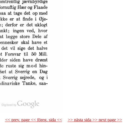
<< prev. page << föreg. sida <<
>> nästa sida >> next page >>