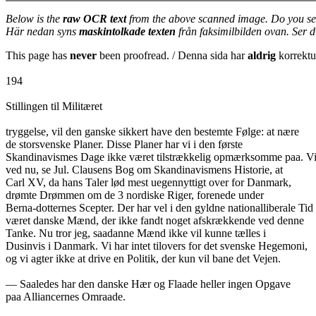
Below is the
raw OCR text
from the above scanned image. Do you se
Här nedan syns
maskintolkade texten
från faksimilbilden ovan. Ser 
This page has
never
been proofread. / Denna sida har
aldrig
korrektur
194
Stillingen til Militæret
tryggelse, vil den ganske sikkert have den bestemte Følge: at nære
de storsvenske Planer. Disse Planer har vi i den første
Skandinavismes Dage ikke været tilstrækkelig opmærksomme paa. V
ved nu, se Jul. Clausens Bog om Skandinavismens Historie, at
Carl XV, da hans Taler lød mest uegennyttigt over for Danmark,
drømte Drømmen om de 3 nordiske Riger, forenede under
Berna-dotternes Scepter. Der har vel i den gyldne nationalliberale Tid
været danske Mænd, der ikke fandt noget afskrækkende ved denne
Tanke. Nu tror jeg, saadanne Mænd ikke vil kunne tælles i
Dusinvis i Danmark. Vi har intet tilovers for det svenske Hegemoni,
og vi agter ikke at drive en Politik, der kun vil bane det Vejen.
— Saaledes har den danske Hær og Flaade heller ingen Opgave
paa Alliancernes Omraade.