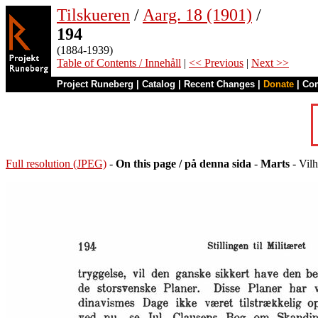
Tilskueren
/
Aarg. 18 (1901)
/
194
(1884-1939)
Table of Contents / Innehåll
|
<< Previous
|
Next >>
Project Runeberg
|
Catalog
|
Recent Changes
|
Donate
|
Co
Full resolution (JPEG)
-
On this page / på denna sida
-
Marts
- Vilh