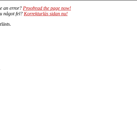
e an error?
Proofread the page now!
du något fel?
Korrekturläs sidan nu!
lästs.
i