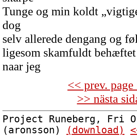
Tunge og min koldt „vigtig
dog
selv allerede dengang og f
ligesom skamfuldt behæft
naar jeg
<< prev. page 
>> nästa si
Project Runeberg, Fri O
(aronsson)
(download)
<