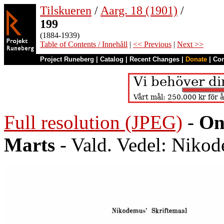
Tilskueren
/
Aarg. 18 (1901)
/
199
(1884-1939)
Table of Contents / Innehåll
|
<< Previous
|
Next >>
Project Runeberg
|
Catalog
|
Recent Changes
|
Donate
|
Co
Full resolution (JPEG)
-
On
Marts
- Vald. Vedel: Nikod