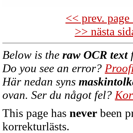
<< prev. page 
>> nästa si
Below is the
raw OCR text
f
Do you see an error?
Proof
Här nedan syns
maskintolk
ovan. Ser du något fel?
Kor
This page has
never
been pr
korrekturlästs.