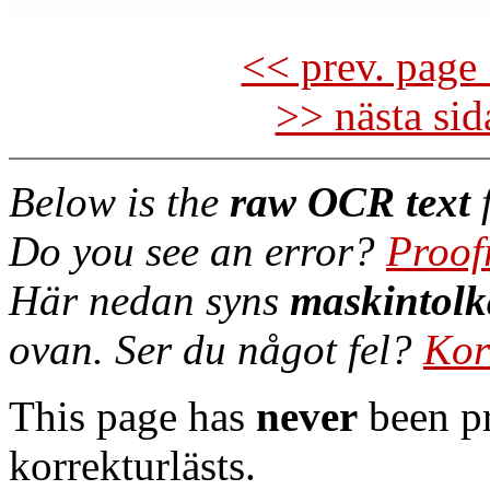
<< prev. page 
>> nästa si
Below is the
raw OCR text
f
Do you see an error?
Proof
Här nedan syns
maskintolk
ovan. Ser du något fel?
Kor
This page has
never
been pr
korrekturlästs.