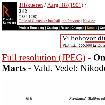
Tilskueren
/
Aarg. 18 (1901)
/
212
(1884-1939)
Table of Contents / Innehåll
|
<< Previous
|
Next >>
Project Runeberg
|
Catalog
|
Recent Changes
|
Donate
|
Co
Full resolution (JPEG)
-
On
Marts
- Vald. Vedel: Nikod