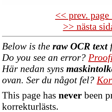
<< prev. page 
>> nästa si
Below is the
raw OCR text
f
Do you see an error?
Proof
Här nedan syns
maskintolk
ovan. Ser du något fel?
Kor
This page has
never
been pr
korrekturlästs.