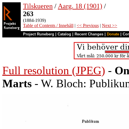
Tilskueren
/
Aarg. 18 (1901)
/
263
(1884-1939)
Table of Contents / Innehåll
|
<< Previous
|
Next >>
Project Runeberg
|
Catalog
|
Recent Changes
|
Donate
|
Co
Full resolution (JPEG)
-
On
Marts
- W. Bloch: Publiku