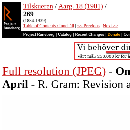
Tilskueren
/
Aarg. 18 (1901)
/
269
(1884-1939)
Table of Contents / Innehåll
|
<< Previous
|
Next >>
Project Runeberg
|
Catalog
|
Recent Changes
|
Donate
|
Co
Full resolution (JPEG)
-
On
April
- R. Gram: Revision a