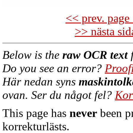
<< prev. page 
>> nästa si
Below is the
raw OCR text
f
Do you see an error?
Proof
Här nedan syns
maskintolk
ovan. Ser du något fel?
Kor
This page has
never
been pr
korrekturlästs.