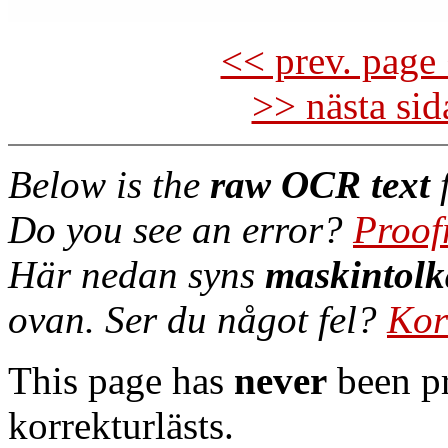
<< prev. page 
>> nästa si
Below is the
raw OCR text
f
Do you see an error?
Proof
Här nedan syns
maskintolk
ovan. Ser du något fel?
Kor
This page has
never
been pr
korrekturlästs.