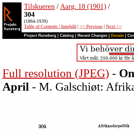
Tilskueren
/
Aarg. 18 (1901)
/
304
(1884-1939)
Table of Contents / Innehåll
|
<< Previous
|
Next >>
Project Runeberg
|
Catalog
|
Recent Changes
|
Donate
|
Co
Full resolution (JPEG)
-
On
April
- M. Galschiøt: Afrik