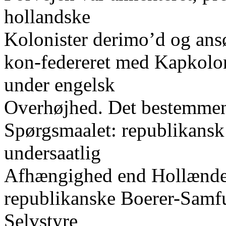
hollandske
Kolonister derimo’d og ansø
kon-federeret med Kapkolon
under engelsk
Overhøjhed. Det bestemmend
Spørgsmaalet: republikans
undersaatlig
Afhængighed end Hollænde
republikanske Boerer-Samfun
Selvstyre