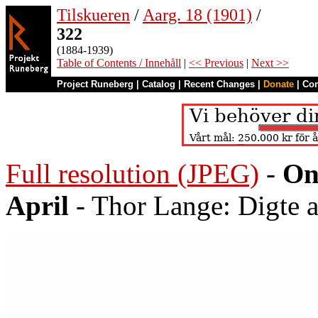
Tilskueren
/
Aarg. 18 (1901)
/
322
(1884-1939)
Table of Contents / Innehåll
|
<< Previous
|
Next >>
Project Runeberg
|
Catalog
|
Recent Changes
|
Donate
|
Co
Full resolution (JPEG)
-
On
April
- Thor Lange: Digte a