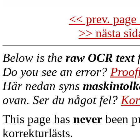
<< prev. page 
>> nästa si
Below is the
raw OCR text
f
Do you see an error?
Proof
Här nedan syns
maskintolk
ovan. Ser du något fel?
Kor
This page has
never
been pr
korrekturlästs.