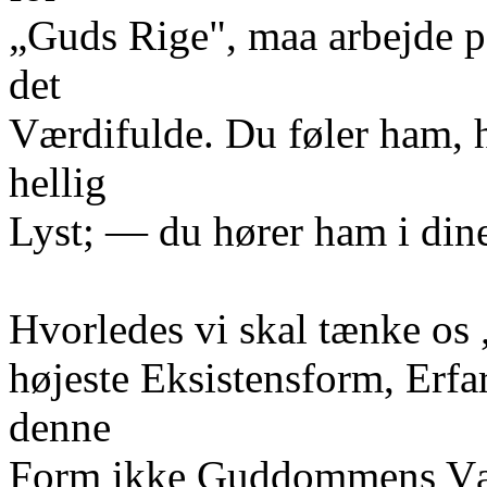
„Guds Rige", maa arbejde p
det
Værdifulde. Du føler ham, h
hellig
Lyst; — du hører ham i din
Hvorledes vi skal tænke os 
højeste Eksistensform, Erf
denne
Form ikke Guddommens Væs