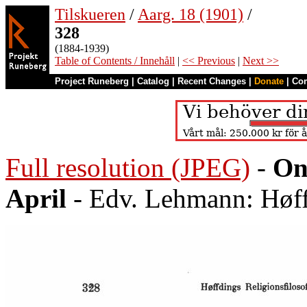
Tilskueren
/
Aarg. 18 (1901)
/
328
(1884-1939)
Table of Contents / Innehåll
|
<< Previous
|
Next >>
Project Runeberg
|
Catalog
|
Recent Changes
|
Donate
|
Co
Full resolution (JPEG)
-
On
April
- Edv. Lehmann: Høffd