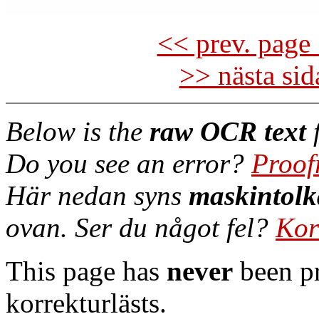
<< prev. page 
>> nästa si
Below is the
raw OCR text
f
Do you see an error?
Proof
Här nedan syns
maskintolk
ovan. Ser du något fel?
Kor
This page has
never
been pr
korrekturlästs.