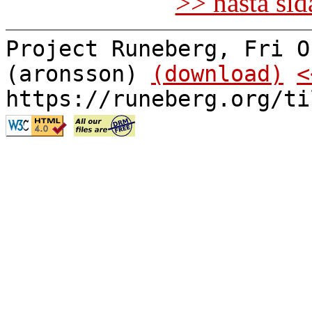
>> nästa si
Project Runeberg, Fri O
(aronsson)
(download)
<
https://runeberg.org/ti