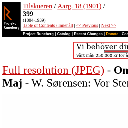
Tilskueren
/
Aarg. 18 (1901)
/
399
(1884-1939)
Table of Contents / Innehåll
|
<< Previous
|
Next >>
Project Runeberg
|
Catalog
|
Recent Changes
|
Donate
|
Co
Full resolution (JPEG)
-
On
Maj
- W. Sørensen: Vor Ste