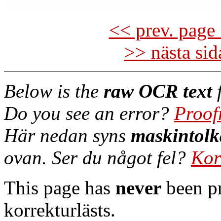
<< prev. page 
>> nästa si
Below is the
raw OCR text
f
Do you see an error?
Proof
Här nedan syns
maskintolk
ovan. Ser du något fel?
Kor
This page has
never
been pr
korrekturlästs.