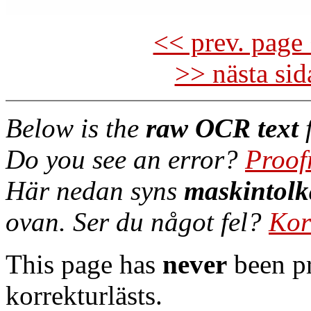
<< prev. page 
>> nästa si
Below is the
raw OCR text
f
Do you see an error?
Proof
Här nedan syns
maskintolk
ovan. Ser du något fel?
Kor
This page has
never
been pr
korrekturlästs.