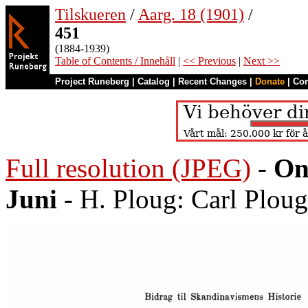
Tilskueren
/
Aarg. 18 (1901)
/
451
(1884-1939)
Table of Contents / Innehåll
|
<< Previous
|
Next >>
Project Runeberg
|
Catalog
|
Recent Changes
|
Donate
|
Co
Full resolution (JPEG)
-
On
Juni
- H. Ploug: Carl Plou