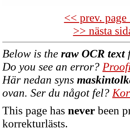
<< prev. page 
>> nästa si
Below is the
raw OCR text
f
Do you see an error?
Proof
Här nedan syns
maskintolk
ovan. Ser du något fel?
Kor
This page has
never
been pr
korrekturlästs.