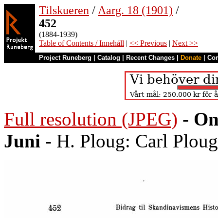
Tilskueren
/
Aarg. 18 (1901)
/
452
(1884-1939)
Table of Contents / Innehåll
|
<< Previous
|
Next >>
Project Runeberg
|
Catalog
|
Recent Changes
|
Donate
|
Co
Full resolution (JPEG)
-
On
Juni
- H. Ploug: Carl Plou